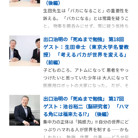
（後編）
「境界を越えていくことを想像 […]
生田先生は「バカになること」の重要性を
訴える。 「バカになる」とは常識を疑うこ
と。 物事を鵜呑みにせず、常に疑う気持ち
を持ち続けることだ。 そして、ひとつのこ
出口治明の「死ぬまで勉強」 第18回
とに集中できる「変態」と ゼロベースで考
ゲスト：生田幸士（東京大学名誉教
えることのできる「バカ」が 世の中を変え
授） 「考えるバカが世界を変える」
てゆく力を持つ。 ［生田先生のプロフィー
（前編）
ルはこちら］ ■生田「 […]
子どものころ、アトムになって 悪者をやっ
つけたいと思っていた少年は 大人になって
医療用ロボットの大家になった。 だが、そ
れを真っ先に認めてくれたのはアメリカの
出口治明の「死ぬまで勉強」 第17回
研究機関。 日本には活力を生むためのダイ
ゲスト：池谷裕二（脳研究者） 「ハマ
バーシティが足りないという。 ［生田先生
る角には福来たる!?」（後編）
のプロフィールはこちら］ ■出口「ロボッ
集中力の正体は「鈍感力」!! 自分の世界にど
トという子どものころの […]
っぷりハマれる人が世界を制する――かも
しれない。 勉強、作業、仕事――どうせ何