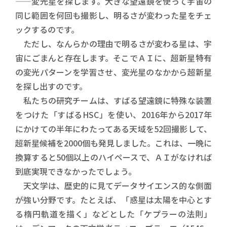
――変光星を探します。大きな望遠鏡を使って宇宙の
同じ範囲を何回も撮影し、明るさが変わった星をチェ
ックするのです。
ただし、なんらかの理由で明るさが変わる星は、宇
宙にごまんと存在します。そこでＡＩに、超新星特有
の変光パターンを学習させ、変光星のなかから超新星
を探し出すのです。
私たちの研究チームは、すばる望遠鏡に特殊な装置
をつけた「すばるHSC」を使い、2016年から2017年
にかけての半年にわたってある天域を52回撮影して、
超新星候補を2000個も発見しました。これは、一晩に
換算すると50個以上のハイペースで、ＡＩがなければ
到底実現できなかったでしょう。
天文学は、歴史的に見てデータサイエンス的な側面
が強い分野です。たとえば、「惑星は太陽を中心とす
る楕円軌道を描く」などとした「ケプラーの法則」