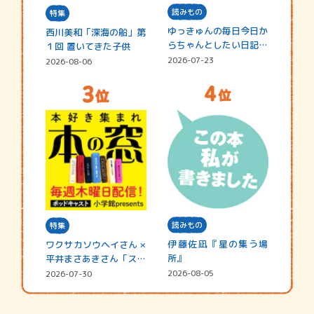
読みもの
特集
ゆっきゅんの毎日今日か
西川美和「深海の船」第
らちゃんとしたい日記
１回 置いてきた子供
☆202…
2026-07-23
2026-08-06
読みもの
特集
伊藤佐凪『星の集う場
ワクサカソウヘイさん ×
所』
平井まさあきさん「スペ
シャ…
2026-08-05
2026-07-30