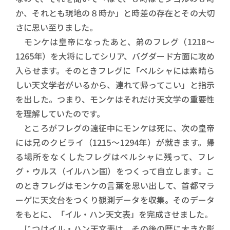
か、それとも現地の８時か」と時差の存在とその大切
さに思い至りました。
モンケは皇帝になったあと、弟のフレグ（1218～
1265年）を大将にしてシリア、バグダード方面に攻め
入らせます。そのときフレグに「ペルシャには素晴ら
しい天文学者がいるから、連れて帰ってこい」と指示
を出した。つまり、モンケはそれだけ天文学の重要性
を理解していたのです。
ところがフレグの遠征中にモンケは死に、次の皇帝
には兄のクビライ（1215～1294年）が就きます。帰
る場所をなくしたフレグはペルシャに残って、フレ
グ・ウルス（イルハン国）をつくって自立します。こ
のときフレグはモンケの言葉を思い出して、首都マラ
ーゲに天文台をつくり観測データを収集。そのデータ
をもとに、「イル・ハン天文表」を完成させました。
じつはイル・ハン天文表は、その後の暦に大きな影