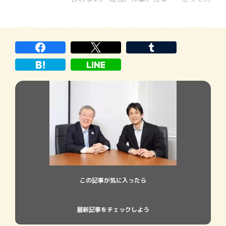
かをしなければいけないのならば、 つまら
ない顔してするより、 笑顔でどっぷりハマ
ってしまおう！ ■「そもそも“集中力”の正
体は何ですか？」（出口） ■「じつは“鈍感
であること”で […]
この記事が気に入ったら
最新記事をチェックしよう