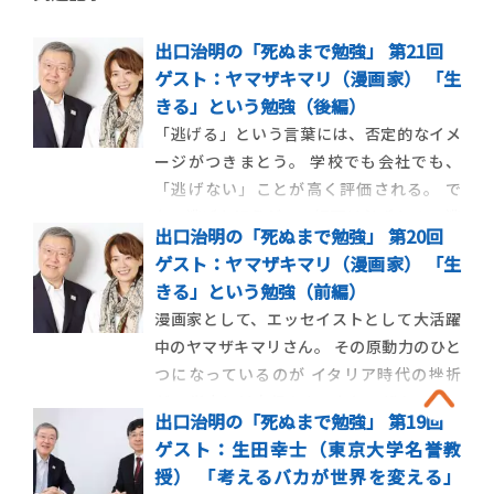
出口治明の「死ぬまで勉強」 第21回
ゲスト：ヤマザキマリ（漫画家） 「生
きる」という勉強（後編）
「逃げる」という言葉には、否定的なイメ
ージがつきまとう。 学校でも会社でも、
「逃げない」ことが高く評価される。 で
も、逃げたほうがいい場面は必ずある。 逃
出口治明の「死ぬまで勉強」 第20回
げないで心身を壊してしまったら、元も子
ゲスト：ヤマザキマリ（漫画家） 「生
もない。 人生のプロ2人が語る、「逃避のす
きる」という勉強（前編）
すめ」。 ［ヤマザキマリさんのプロフィー
漫画家として、エッセイストとして大活躍
ルはこちら］ ■ヤマザキ「 […]
中のヤマザキマリさん。 その原動力のひと
つになっているのが イタリア時代の挫折
だ。 学力には自信のあったヤマザキさんが
出口治明の「死ぬまで勉強」 第19回
「知ることに対して謙虚になろうと思っ
ゲスト：生田幸士（東京大学名誉教
た」きっかけとは――？ ［ヤマザキマリさ
授） 「考えるバカが世界を変える」
んのプロフィールはこちら］ ■ヤマザキ