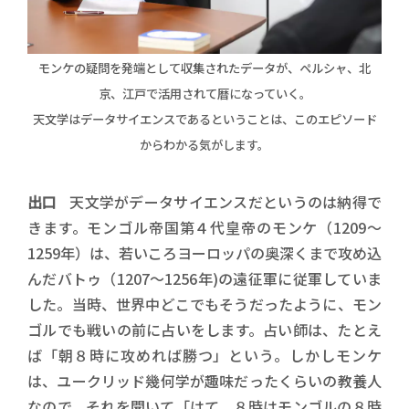
モンケの疑問を発端として収集されたデータが、ペルシャ、北
京、江戸で活用されて暦になっていく。
天文学はデータサイエンスであるということは、このエピソード
からわかる気がします。
出口
天文学がデータサイエンスだというのは納得で
きます。モンゴル帝国第４代皇帝のモンケ（1209～
1259年）は、若いころヨーロッパの奥深くまで攻め込
んだバトゥ（1207～1256年)の遠征軍に従軍していま
した。当時、世界中どこでもそうだったように、モン
ゴルでも戦いの前に占いをします。占い師は、たとえ
ば「朝８時に攻めれば勝つ」という。しかしモンケ
は、ユークリッド幾何学が趣味だったくらいの教養人
なので、それを聞いて「はて、８時はモンゴルの８時