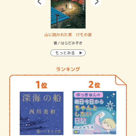
・システム
山に抱かれた家 けもの道
神
イン…
著／はらだみずき
著
もっとみる
ランキング