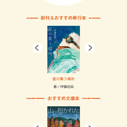
新刊＆おすすめ単行本
 二重拘束の…
星の集う場所
記憶
緒
著／伊藤佐凪
著／
おすすめ文庫本