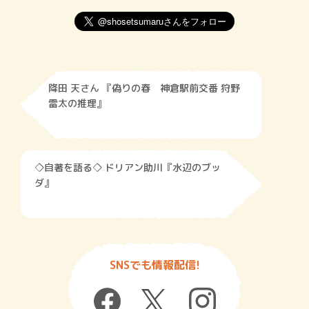
降田 天さん 『偽りの春 神倉駅前交番 狩野
雷太の推理』
◇自著を語る◇ ドリアン助川『水辺のブッ
ダ』
SNSでも情報配信!