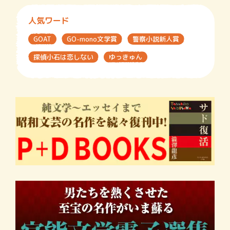
人気ワード
GOAT
GO-mono文学賞
警察小説新人賞
探偵小石は恋しない
ゆっきゅん