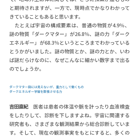
と期待されますが、一方で、現時点でかなりわかって
きていることもあると思います。
たとえば宇宙の構成要素は、普通の物質が4.9％、
謎の物質「ダークマター」が26.8％、謎の力「ダーク
エネルギー」が68.3％というところまでわかっている
とうかがいました。謎の物質とか、謎の力とか、いわ
ば謎だらけなのに、なぜこんなに細かい数字まで出る
のでしょうか。
ダークマター――目には見えないが、重力として働くもの
ダークエネルギー――宇宙を膨張させる力
吉田直紀
医者は患者の体温や脈を計ったり血液検査
をしたりして、診断を下しますよね。宇宙に関連する
研究者も、さまざまな観測結果から総合診断していま
す。そして、現在の観測事実をもとにすると、多くの