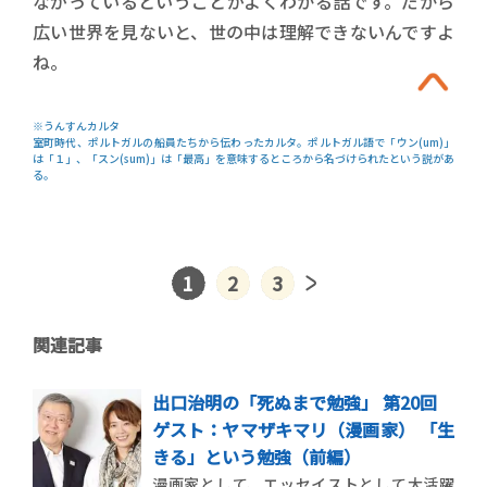
ながっているということがよくわかる話です。だから
広い世界を見ないと、世の中は理解できないんですよ
ね。
※うんすんカルタ
室町時代、ポルトガルの船員たちから伝わったカルタ。ポルトガル語で「ウン(um)」
は「１」、「スン(sum)」は「最高」を意味するところから名づけられたという説があ
る。
1
2
3
関連記事
出口治明の「死ぬまで勉強」 第20回
ゲスト：ヤマザキマリ（漫画家） 「生
きる」という勉強（前編）
漫画家として、エッセイストとして大活躍