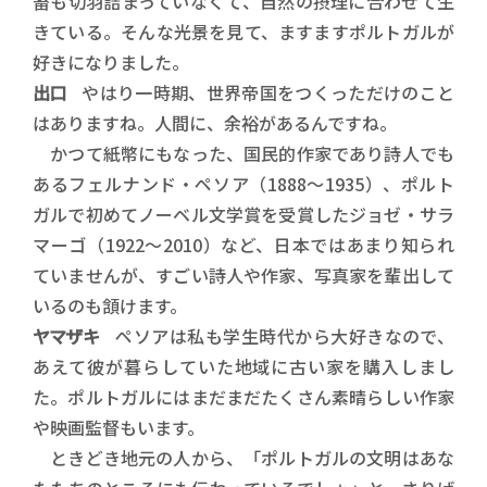
畜も切羽詰まっていなくて、自然の摂理に合わせて生
きている。そんな光景を見て、ますますポルトガルが
好きになりました。
出口
やはり一時期、世界帝国をつくっただけのこと
はありますね。人間に、余裕があるんですね。
かつて紙幣にもなった、国民的作家であり詩人でも
あるフェルナンド・ペソア（1888～1935）、ポルト
ガルで初めてノーベル文学賞を受賞したジョゼ・サラ
マーゴ（1922～2010）など、日本ではあまり知られ
ていませんが、すごい詩人や作家、写真家を輩出して
いるのも頷けます。
ヤマザキ
ペソアは私も学生時代から大好きなので、
あえて彼が暮らしていた地域に古い家を購入しまし
た。ポルトガルにはまだまだたくさん素晴らしい作家
や映画監督もいます。
ときどき地元の人から、「ポルトガルの文明はあな