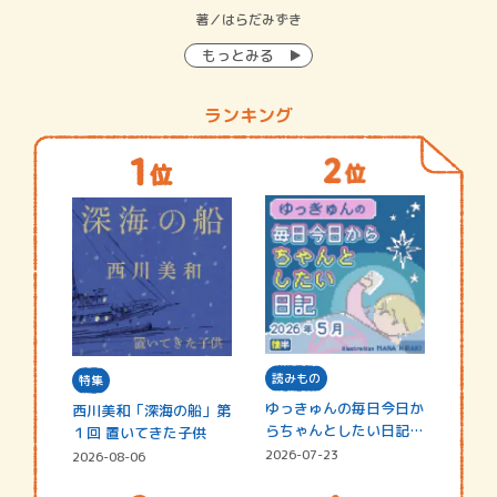
イン…
著／はらだみずき
著
もっとみる
ランキング
読みもの
特集
ゆっきゅんの毎日今日か
西川美和「深海の船」第
らちゃんとしたい日記
１回 置いてきた子供
☆202…
2026-07-23
2026-08-06