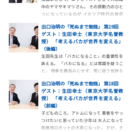
中のヤマザキマリさん。 その原動力のひと
つになっているのが イタリア時代の挫折
だ。 学力には自信のあったヤマザキさんが
出口治明の「死ぬまで勉強」 第19回
「知ることに対して謙虚になろうと思っ
ゲスト：生田幸士（東京大学名誉教
た」きっかけとは――？ ［ヤマザキマリさんの
授） 「考えるバカが世界を変える」
プロフィールはこちら］ ■ヤマザキ「境界
（後編）
を越えていくことを想像 […]
生田先生は「バカになること」の重要性を
訴える。 「バカになる」とは常識を疑うこ
と。 物事を鵜呑みにせず、常に疑う気持ち
を持ち続けることだ。 そして、ひとつのこ
出口治明の「死ぬまで勉強」 第18回
とに集中できる「変態」と ゼロベースで考
ゲスト：生田幸士（東京大学名誉教
えることのできる「バカ」が 世の中を変え
授） 「考えるバカが世界を変える」
てゆく力を持つ。 ［生田先生のプロフィー
（前編）
ルはこちら］ ■生田「 […]
子どものころ、アトムになって 悪者をやっ
つけたいと思っていた少年は 大人になって
医療用ロボットの大家になった。 だが、そ