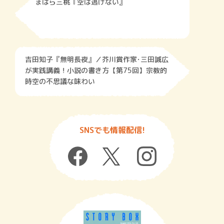
まはら三桃『空は逃げない』
吉田知子『無明長夜』／芥川賞作家･三田誠広
が実践講義！小説の書き方【第75回】宗教的
時空の不思議な味わい
SNSでも情報配信!