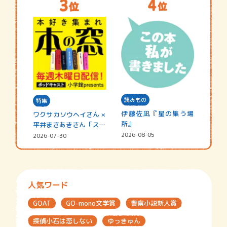
読みもの
特集
伊藤佐凪『星の集う場
ワクサカソウヘイさん ×
所』
平井まさあきさん「スペ
シャ…
2026-08-05
2026-07-30
人気ワード
GOAT
GO-mono文学賞
警察小説新人賞
探偵小石は恋しない
ゆっきゅん