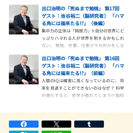
れを真っ先に認めてくれたのはアメリカの
出口治明の「死ぬまで勉強」 第17回
研究機関。 日本には活力を生むためのダイ
ゲスト：池谷裕二（脳研究者） 「ハマ
バーシティが足りないという。 ［生田先生
る角には福来たる!?」（後編）
のプロフィールはこちら］ ■出口「ロボッ
集中力の正体は「鈍感力」!! 自分の世界にど
トという子どものころの […]
っぷりハマれる人が世界を制する――かもしれ
ない。 勉強、作業、仕事――どうせ何かをしな
ければいけないのならば、 つまらない顔し
出口治明の「死ぬまで勉強」 第16回
てするより、 笑顔でどっぷりハマってしま
ゲスト：池谷裕二（脳研究者） 「ハマ
おう！ ■「そもそも“集中力”の正体は何で
る角には福来たる!?」（前編）
すか？」（出口） ■「じつは“鈍感であるこ
人間のIQは確実に高くなっているのに、 将
と”で […]
来を見通すことができないのはなぜ？ 科学
が進化すると、哲学が廃れてしまう!? 脳科
学者・池谷裕二氏と出口学長の “智の饗
宴”第1弾！ ■「人間の未来を見通す力は、
たかだか知れています」（池谷） ■「だか
ら、学者のいう悲観論は、だいたい外れて
いるんです」（出口 […]