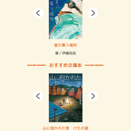
 二重拘束の…
星の集う場所
記憶
緒
著／伊藤佐凪
著／
おすすめ文庫本
・システム
山に抱かれた家 けもの道
神