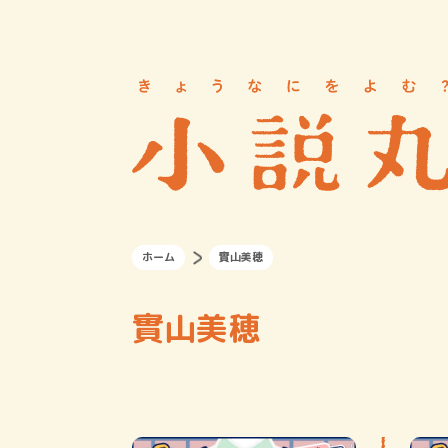
ホーム
實山美穂
實山美穂