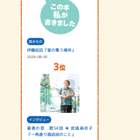
読みもの
伊藤佐凪『星の集う場所』
2026-08-05
インタビュー
著者の窓 第54回 ◈ 武塙麻衣子
『一角通り商店街のこと』