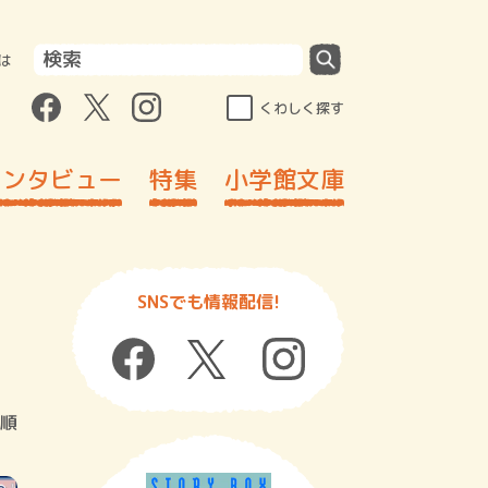
は
くわしく探す
インタビュー
特集
小学館文庫
SNSでも情報配信!
順