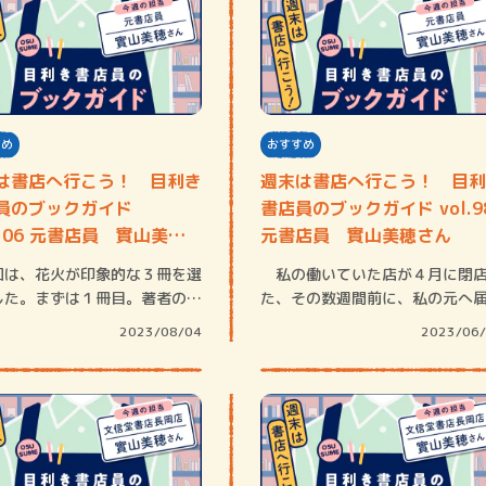
すめ
おすすめ
は書店へ行こう！ 目利き
週末は書店へ行こう！ 目利
員のブックガイド
書店員のブックガイド vol.9
.106 元書店員 實山美穂
元書店員 實山美穂さん
は、花火が印象的な３冊を選
私の働いていた店が４月に閉
した。まずは１冊目。著者のい
た、その数週間前に、私の元へ
みくさん…
た小冊子。そ…
2023/08/04
2023/06