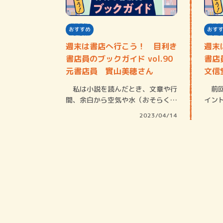
おすすめ
おす
週末は書店へ行こう！ 目利き
週末
書店員のブックガイド vol.90
書店員
元書店員 實山美穂さん
文信
ん
私は小説を読んだとき、文章や行
前回
間、余白から空気や水（おそらく著
イン
者の生まれ育…
「小
2023/04/14