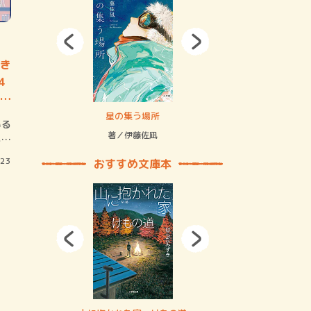
き
4
さ
拘束の…
星の集う場所
記憶とツリ
いる
著／伊藤佐凪
著／何 致
るこ
/23
おすすめ文庫本