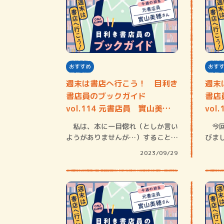
おすすめ
おす
週末は書店へ行こう！ 目利き
週末
書店員のブックガイド
書店
vol.114 元書店員 實山美穂
vol
さん
さん
私は、本に一目惚れ（としか言い
今回
ようがありませんが…）することが
びま
あります。そ…
とう
2023/09/29