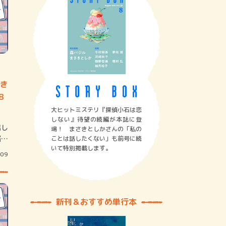
き
8
大ヒットミステリ『探偵小石は恋
しない』待望の続編が本誌に登
店し
場！ まさきとしかさんの「私の
届い
ことは話したくない」も前号に続
いて特別掲載します。
/09
新刊＆おすすめ単行本