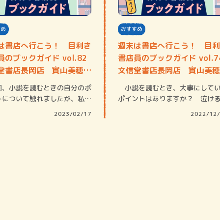
すめ
おすすめ
は書店へ行こう！ 目利き
週末は書店へ行こう！ 目利
のブックガイド vol.82
書店員のブックガイド vol.7
堂書店長岡店 實山美穂さ
文信堂書店長岡店 實山美穂
ん
賞金稼ぎスリーサム！ 二重
、小説を読むときの自分のポ
小説を読むとき、大事にして
著／川瀬七緒
トについて触れましたが、私は
ポイントはありますか？ 泣け
説なんて…
と。新たな知…
2023/02/17
2022/12