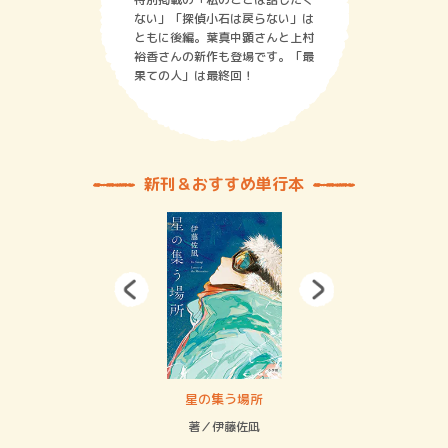
ない」「探偵小石は戻らない」は
ともに後編。葉真中顕さんと上村
裕香さんの新作も登場です。「最
果ての人」は最終回！
新刊＆おすすめ単行本
 二重拘束の…
星の集う場所
記憶
緒
著／伊藤佐凪
著／