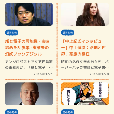
読みもの
読みもの
紙と電子の可能性・突き
【中上紀氏インタビュ
詰めた乱歩本 -東雅夫の
ー】中上健次：路地と世
幻妖ブックデジタル
界、家族の存在
アンソロジストで文芸評論家
昭和の名作文学の数々を、ペ
の東雅夫が、「紙と電子」の
ーパーバック書籍と電子書籍
可能性を…
で発売・…
2016/01/21
2016/01/20
読みもの
読みもの