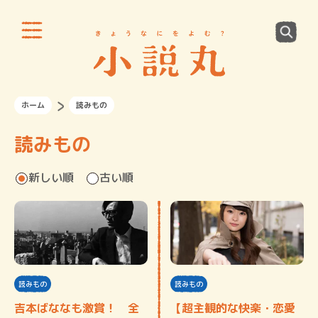
ホーム
読みもの
読みもの
新しい順
古い順
読みもの
読みもの
吉本ばななも激賞！ 全
【超主観的な快楽・恋愛