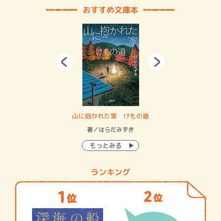
おすすめ文庫本
・システム
山に抱かれた家 けもの道
神
イン…
著／はらだみずき
著
もっとみる
ランキング