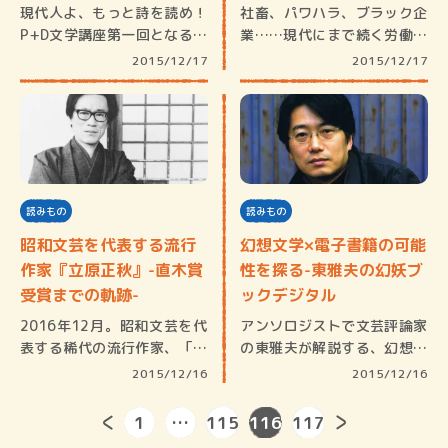
現代人よ、もっと詩を読め！
社畜、パワハラ、ブラック企
P+D文学講座第一回となるこ
業……現代にまで続く労働問
の講義…
題を、初…
2015/12/17
2015/12/17
読みもの
読みもの
昭和文芸を代表する流行
幻想文学×電子書籍の可能
作家『立原正秋』-直木賞
性を探る-東雅夫の幻妖ブ
受賞までの軌跡-
ックデジタル
2016年12月。昭和文芸を代
アンソロジストで文芸評論家
表する稀代の流行作家、「立
の東雅夫が解説する、幻想文
原正…
学と電子…
2015/12/16
2015/12/16
1
…
115
116
117