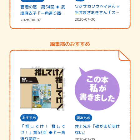
ワクサカソウヘイさん ×
著者の窓 第54回 ◈ 武
平井まさあきさん「スペ
塙麻衣子『一角通り商店
シャ…
街の…
2026-07-30
2026-08-07
編集部のおすすめ
おすすめ
読みもの
「推してけ！ 推して
井上先斗『夜がまだ明け
け！」第63回 ◆『一角
ない』
通り商店…
2026-07-29