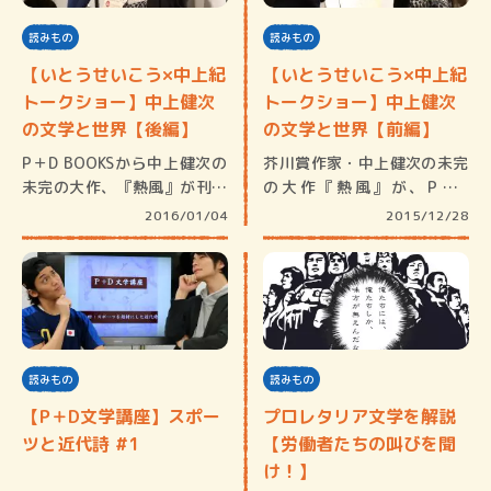
読みもの
読みもの
【いとうせいこう×中上紀
【いとうせいこう×中上紀
トークショー】中上健次
トークショー】中上健次
の文学と世界【後編】
の文学と世界【前編】
P＋D BOOKSから中上健次の
芥川賞作家・中上健次の未完
未完の大作、『熱風』が刊行
の大作『熱風』が、P＋D
さ…
BOOK…
2016/01/04
2015/12/28
読みもの
読みもの
【P＋D文学講座】スポー
プロレタリア文学を解説
ツと近代詩 #1
【労働者たちの叫びを聞
け！】