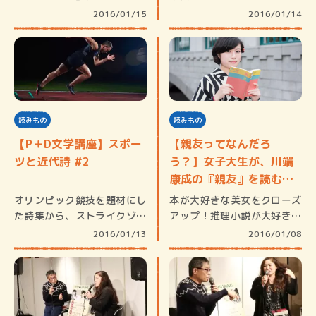
リカ…
カ人の日…
2016/01/15
2016/01/14
読みもの
読みもの
【P＋D文学講座】スポー
【親友ってなんだろ
ツと近代詩 #2
う？】女子大生が、川端
康成の『親友』を読む。
｜文芸女…
オリンピック競技を題材にし
本が大好きな美女をクローズ
た詩集から、ストライクゾー
アップ！推理小説が大好きだ
ンの詩…
という「…
2016/01/13
2016/01/08