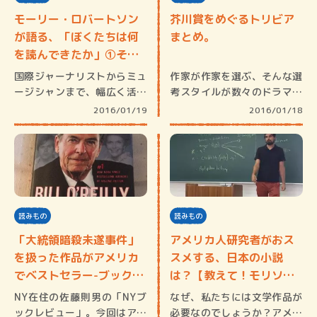
モーリー・ロバートソン
芥川賞をめぐるトリビア
が語る、「ぼくたちは何
まとめ。
を読んできたか」①その
青春…
国際ジャーナリストからミュ
作家が作家を選ぶ、そんな選
ージシャンまで、幅広く活躍
考スタイルが数々のドラマを
中の「モ…
呼ぶ芥川…
2016/01/19
2016/01/18
読みもの
読みもの
「大統領暗殺未遂事件」
アメリカ人研究者がおス
を扱った作品がアメリカ
スメする、日本の小説
でベストセラー-ブックレ
は？【教えて！モリソン
ビ…
先生・…
NY在住の佐藤則男の「NYブ
なぜ、私たちには文学作品が
ックレビュー」。今回はアメ
必要なのでしょうか？アメリ