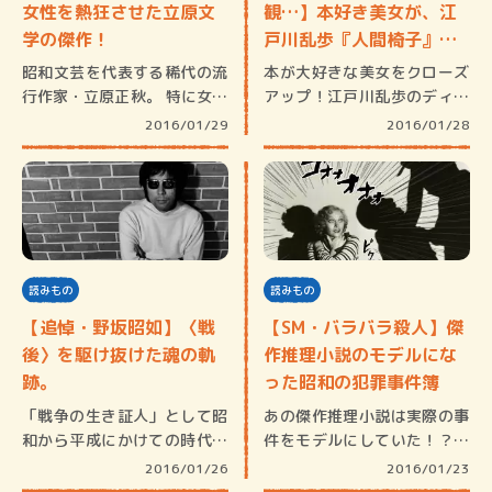
女性を熱狂させた立原文
観…】本好き美女が、江
学の傑作！
戸川乱歩『人間椅子』を
読む…
昭和文芸を代表する稀代の流
本が大好きな美女をクローズ
行作家・立原正秋。 特に女性
アップ！江戸川乱歩のディー
読者に…
プな世界…
2016/01/29
2016/01/28
読みもの
読みもの
【追悼・野坂昭如】〈戦
【SM・バラバラ殺人】傑
後〉を駆け抜けた魂の軌
作推理小説のモデルにな
跡。
った昭和の犯罪事件簿
「戦争の生き証人」として昭
あの傑作推理小説は実際の事
和から平成にかけての時代に
件をモデルにしていた！？ド
懐疑的な…
キドキハ…
2016/01/26
2016/01/23