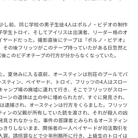
少し前、同じ学校の男子生徒4人はポルノ・ビデオの制作
子学生トロイ、そしてアイリスは出演者、リーダー格のオ
イヤードだった。撮影直後にテープは「ポルノ・ビデオ」
、その後フリッツがこのテープ持っていたがある日忽然と
以後このビデオテープの行方が分からなくなっていた。
た。夏休みに入る直前、オースティンは別荘のプールでパ
ースティン、ベイヤード、トロイ、フリッツの4人はスロー
キャンプ場の廃墟に連れて行き、そこでフリッツがスロー
ローンの遺体は土の中に埋められたが、すぐに発見され、
人は逮捕され、オースティンは行方をくらました。フリッツ
ティンの父親が所有していた銃を渡され、それが殺人の凶
発見されなかった。事件の首謀者とみられるオースティン
っきりしないまま、関係者の一人ベイヤードが司法取引を
人罪、誘拐罪などで少年刑務所に行き、上級生のトロイは