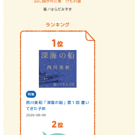
ステム
山に抱かれた家 けもの道
神無島
著／はらだみずき
著／あさ
ランキング
特集
西川美和「深海の船」第１回 置い
てきた子供
2026-08-06