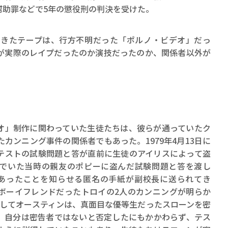
幇助罪などで5年の懲役刑の判決を受けた。
てきたテープは、行方不明だった「ポルノ・ビデオ」だっ
が実際のレイプだったのか演技だったのか、関係者以外が
オ」制作に関わっていた生徒たちは、彼らが通っていたク
カンニング事件の関係者でもあった。1979年4月13日に
テストの試験問題と答が直前に生徒のアイリスによって盗
でいた当時の親友のポピーに盗んだ試験問題と答を渡し
あったことを知らせる匿名の手紙が副校長に送られてき
ボーイフレンドだったトロイの2人のカンニングが明らか
そしてオースティンは、真面目な優等生だったスローンを密
、自分は密告者ではないと否定したにもかかわらず、テス