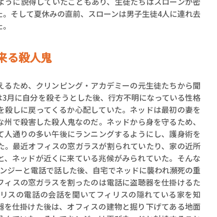
ように説得していたこともあり、生徒たちはスローンが密
た。そして夏休みの直前、スローンは男子生徒4人に連れ去
た。
り来る殺人鬼
えるため、クリンピング・アカデミーの元生徒たちから聞
は3月に自分を殺そうとした後、行方不明になっている性格
を殺しに戻ってくるか心配していた。ネッドは最初の妻を
な州で殺害した殺人鬼なのだ。ネッドから身を守るため、
て人通りの多い午後にランニングするようにし、護身術を
た。最近オフィスの窓ガラスが割られていたり、家の近所
と、ネッドが近くに来ている兆候がみられていた。そんな
キンジーと電話で話した後、自宅でネッドに襲われ瀕死の重
フィスの窓ガラスを割ったのは電話に盗聴器を仕掛けるた
リスの電話の会話を聞いてフィリスの隠れている家を知
器を仕掛けた後は、オフィスの建物と掘り下げてある地面