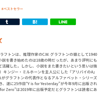
ベストセラー
ズ
作者スー・グラフトンは、推理作家のC.W. グラフトンの娘として1940
小説を書き始めたのは18歳の時だったが、あまり評判にも
て活躍した。しかし、小説をまた書きたいという思いは強
官）キンジー・ミルホーンを主人公にした『アリバイのA』
出版した。これがグラフトンの代表作となるアルファベット・シリーズ
5作目“Y is for Yesterday”が今年9月に出版され
for Zero”は2019年に出版予定だとグラフトンは読者にあ