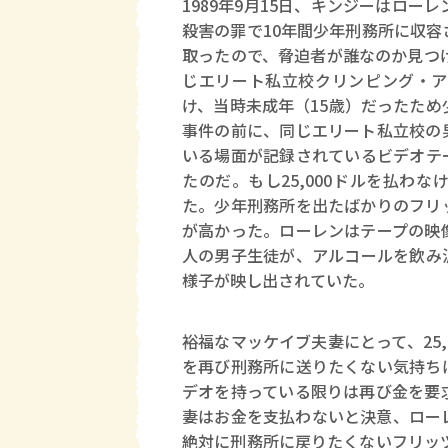
1989年9月15日、キンジーはロ
殺害の罪で10年間少年刑務所に収
取ったので、脅迫者が誰なのか見つ
じエリート私立校クリンピング・ア
け、当時未成年（15歳）だったた
事件の前に、同じエリート私立校の
いる場面が記録されているビデオテ
たのだ。もし25,000ドルを払わ
た。少年刑務所を出たばかりのフリ
が高かった。ローレンはテープの映
人の男子生徒が、アルコールを飲み
様子が映し出されていた。
裕福なマッケイブ夫妻にとって、25
を再び刑務所に送りたくない気持ち
デオを持っている限りは再び金を要
妻はお金を支払わないと決意、ロー
絶対に刑務所に戻りたくないフリッツ