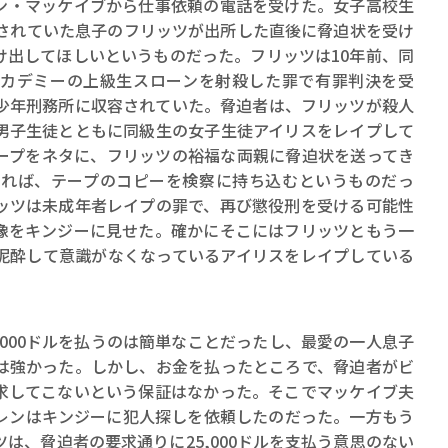
ーレン・マッケイブから仕事依頼の電話を受けた。女子高校生
ロボット・イン・ザ・シ
容されていた息子のフリッツが出所した直後に脅迫状を受け
著／デボラ・イン…
け出してほしいというものだった。フリッツは10年前、同
カデミーの上級生スローンを射殺した罪で有罪判決を受
め少年刑務所に収容されていた。脅迫者は、フリッツが殺人
男子生徒とともに同級生の女子生徒アイリスをレイプして
ープをネタに、フリッツの裕福な両親に脅迫状を送ってき
なければ、テープのコピーを検察に持ち込むというものだっ
ッツは未成年者レイプの罪で、再び懲役刑を受ける可能性
像をキンジーに見せた。確かにそこにはフリッツともう一
泥酔して意識がなくなっているアイリスをレイプしている
,000ドルを払うのは簡単なことだったし、最愛の一人息子
は強かった。しかし、お金を払ったところで、脅迫者がビ
求してこないという保証はなかった。そこでマッケイブ夫
レンはキンジーに犯人探しを依頼したのだった。一方もう
は、脅迫者の要求通りに25,000ドルを支払う意思のない