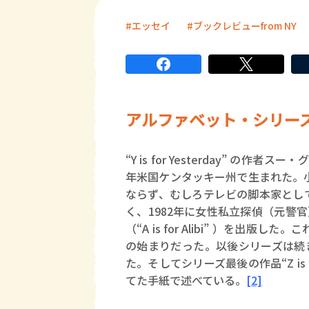
エッセイ
ブックレビューfrom NY
アルファベット・シリー
“Y is for Yesterday” の
年米国ケンタッキー州で生まれた。
ならず、むしろテレビの脚本家とし
く、1982年に女性私立探偵（元警
（“A is for Alibi” ）を
の始まりだった。以後シリーズは続き、遂に2
た。そしてシリーズ最後の作品“Z is 
てた手紙で述べている。
[2]