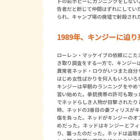
トの前ポピーにカンニングをしない
告者だと断じて仲間はずれにしてい
られ、キャンプ場の廃墟で射殺され
1989年、キンジーに迫
ローレン・マッケイブの依頼にこた
き取り調査をする一方で、キンジー
異常者ネッド・ロウがいつまた自分
はじめ女性ばかりを何人もいろいろ
キンジーは早朝のランニングをやめ
習い始めた。拳銃携帯の許可も取っ
でネッドらしき人物が目撃されたり
時、ネッドの3番目の妻フィリスが
傷を負った。ネッドがキンジーのオ
めだった。ネッドはキンジーとフィ
り、襲ったのだった。ネッドは盗聴