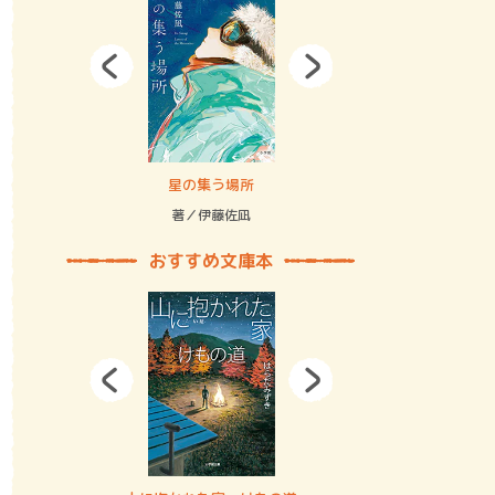
拘束の…
星の集う場所
記憶とツリ
著／伊藤佐凪
著／何 致
おすすめ文庫本