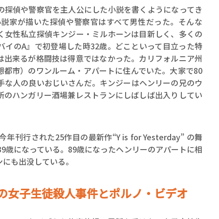
の探偵や警察官を主人公にした小説を書くようになってき
性小説家が描いた探偵や警察官はすべて男性だった。そんな
く女性私立探偵キンジー・ミルホーンは目新しく、多くの
バイのA』で初登場した時32歳。どこといって目立った特
は出来るが格闘技は得意ではなかった。カリフォルニア州
想都市）のワンルーム・アパートに住んでいた。大家で80
手な人の良いおじいさんだ。キンジーはヘンリーの兄のウ
賞金稼ぎスリーサム！ 二重
所のハンガリー酒場兼レストランにしばしば出入りしてい
著／川瀬七緒
された25作目の最新作“Y is for Yesterday” の舞
は39歳になっている。89歳になったヘンリーのアパートに相
ンにも出没している。
校の女子生徒殺人事件とポルノ・ビデオ