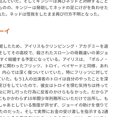
込んでいた。そしてキンジーは再びネッドと対峙すること
ものの、キンジーは発砲してネッドの足にけがを負わせた
れた。ネッドは怪我をしたまま再び行方不明となった。
ーイ
発覚したため、アイリスもクリンピンング・アカデミーを退
そしてその高校で、殺されたスローンの母親違いの弟ジョ
うすぐ結婚する予定になっている。アイリスは、「ポルノ・
オに関わったフリッツ、トロイ、ベイヤードと同様、あれ
、内心では深く傷ついていていた。特にフリッツに対して
ていた。もう1人の出演者のトロイは自分のやったことを深
詫びをしていたので、彼女はトロイを恨む気持ちは持って
女に対し行った行為に反省のかけらもなかった。だからア
にもかかわらず10年間少年刑務所にいただけで出所し、も
しゃあとしている態度が許せず、ジョーイの助けを借りて
たのだった。そして実際にお金の受け渡しを指示する2通