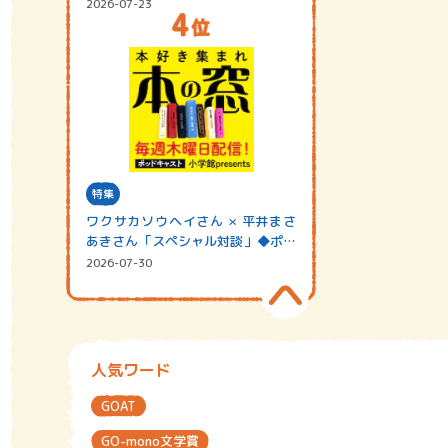
2026-07-23
特集
ワクサカソウヘイさん × 平井まさ
あきさん「スペシャル対談」◆ポッ
ドキャスト…
2026-07-30
人気ワード
GOAT
GO-mono文学賞