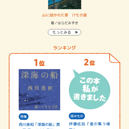
・システム
山に抱かれた家 けもの道
神
イン…
著／はらだみずき
著
もっとみる
ランキング
読みもの
特集
伊藤佐凪『星の集う場
西川美和「深海の船」第