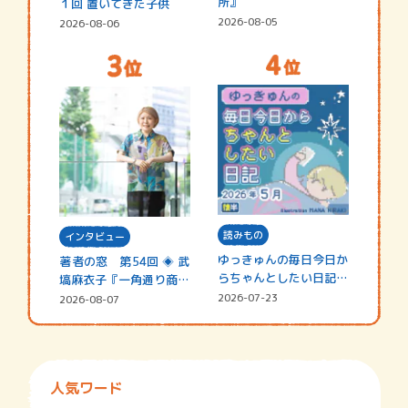
所』
１回 置いてきた子供
2026-08-05
2026-08-06
読みもの
インタビュー
ゆっきゅんの毎日今日か
著者の窓 第54回 ◈ 武
らちゃんとしたい日記
塙麻衣子『一角通り商店
☆202…
街の…
2026-07-23
2026-08-07
人気ワード