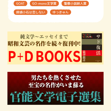
GOAT
GO-mono文学賞
警察小説新人賞
探偵小石は恋しない
ゆっきゅん