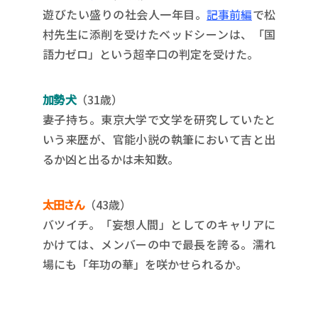
遊びたい盛りの社会人一年目。
記事前編
で松
村先生に添削を受けたベッドシーンは、「国
語力ゼロ」という超辛口の判定を受けた。
加勢 犬
（31歳）
妻子持ち。東京大学で文学を研究していたと
いう来歴が、官能小説の執筆において吉と出
るか凶と出るかは未知数。
太田さん
（43歳）
バツイチ。「妄想人間」としてのキャリアに
かけては、メンバーの中で最長を誇る。濡れ
場にも「年功の華」を咲かせられるか。