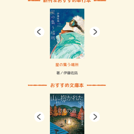
新刊＆おすすめ単行本
賞金稼ぎスリーサム！ 二重拘束の…
星の集う場所
記憶
緒
著／伊藤佐凪
著／
おすすめ文庫本