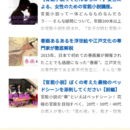
よる、女性のための官能小説講座。
官能小説って一体どんなものなんだろ
う……そんな疑問について、年間200本以上
の官能小説を読まれ、『女子が読む官能小
説』などの著作が人気を博している女流作
春画あるあるを浮世絵や江戸文化の専
家、いしいのりえさんにお聞きしました。
門家が徹底解説
P+D MAGAZINEの女性の読者の皆さま、“官
2015年、日本で初めての春画展が開催され
能小説”を読んだことはありますか？ 「官能
たことでも話題になった“春画”。江戸文化
小説って男の人が […]
の専門家である車浮代先生に、そんな“春
画”によく見られる特徴、「春画あるある」
【官能小説】ぼくの考えた最強のベッ
を教えてもらいました！ 3月のある日、P+D
ドシーンを添削してください【前編】
MAGAZINE編集部で、次なる企画に向けて
官能小説の“華”といえばベッドシーン！ 究
の話し合いが行われていました。 編集部
極の官能を目指すべく、20代・30代・40代
T：うーん… […]
の素人が書いた「濡れ場」を、鬼才・団鬼
六氏の担当編集も務めたベテラン編集者に
添削してもらいました。 目次 1. ある日の