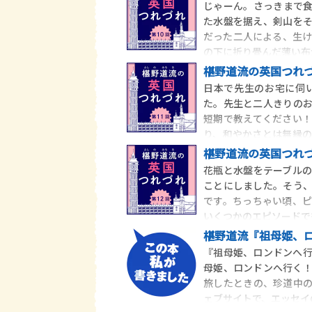
じゃーん。さっきまで
た水盤を据え、剣山を
だった二人による、生け
の下に折り畳んだ薄い布
椹野道流の英国つれづ
日本で先生のお宅に伺
た。先生と二人きりの
短期で教えてください
り、和やかさとは無縁
を
椹野道流の英国つれづ
花瓶と水盤をテーブル
ことにしました。そう
です。ちっちゃい頃、
いくつかのエピソードで
椹野道流『祖母姫、
『祖母姫、ロンドンへ
母姫、ロンドンへ行く
旅したときの、珍道中
ェブサイトで、エッセイ