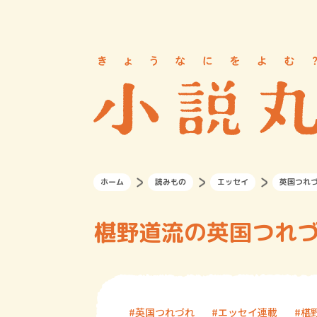
ホーム
読みもの
エッセイ
英国つれ
椹野道流の英国つれづ
英国つれづれ
エッセイ連載
椹