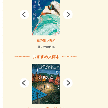
拘束の…
星の集う場所
記憶とツリ
著／伊藤佐凪
著／何 致
おすすめ文庫本