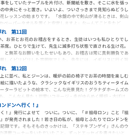
食事をしていたテーブルを片付け、新聞紙を敷き、そこに水を張っ
その中央にそっと置き。いよいよ、ついさっきまで見知らぬどうし
花レッスンの始まりです。 「水盤の中で剣山が滑るときは、剣山
かペーパータオルを置くと安定しますよ」なーんてことをたど
れ 第11回
い、お茶とお花のお稽古をするとき、生徒はいつも私ひとりでし
お茶席。ひとりで生けて、先生に滅多打ち状態で直される生け花。
！ と無茶なお願いをしたせいもあり、お稽古は常に真剣勝負であ
の厳しくピリピリした雰囲気でした。先生には、イギリスに行く旨
れ 第12回
の上に並べ、私とジーンは、暖炉の前の椅子でお茶の時間を楽しむ
、絵に描いたような、クラシックなイギリスのおうちティータイム
ピーターラビットの絵本で、こんな光景見た！グラナダホームズの
も、こんなん見た！可愛いコテージ・炎がゆらめく暖炉・古ぼけ
ロンドンへ行く！』
行く！』発行によせて ついに。ついに、「＃祖母ロン」こと『祖
！』が発売されました！若き日の私が、祖母とふたりでロンドンを
の記録です。そもそものきっかけは、「ステキブンゲイ」さんのウ
の連載コーナーをいただいたこと。ずっとエッセイを書きたいと