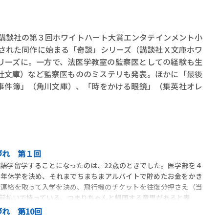
で講談社の第３回ホワイトハート大賞エンタテインメント小
売された同作に始まる「奇談」シリーズ（講談社Ｘ文庫ホワ
リーズに。一方で、法医学教室の監察医としての経験も生
社文庫）など監察医もののミステリも発表。ほかに「最後
事件簿」（角川文庫）、「時をかける眼鏡」（集英社オレ
。
づれ 第１回
語学留学することになったのは、22歳のときでした。医学部を４
１年休学を決め、それまでちまちまアルバイトで貯めたお金をかき
と連絡を取って入学を決め、飛行機のチケットを往復分押さえ（当
前払いで持っている、つまりちゃんと帰国する意思があると表
れ 第10回