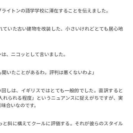
ロボット・イン・ザ・シ
著／デボラ・イン…
ブライトンの語学学校に滞在することを伝えました。
れていた古い建物を改装した、小さいけれどとても居心地
ンは、ニコッとして言いました。
も聞いたことがあるわ。評判は悪くないわよ」
う言い回しは、イギリスではとても一般的でした。直訳すると
入れられる程度」というニュアンスに捉えがちですが、実
意味合いなのです。
っと斜に構えてクールに評価する。それが彼らのスタイル