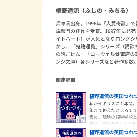
椹野道流（ふしの・みちる）
兵庫県出身。1996年「人買奇談」
説部門の佳作を受賞。1997年に発
イトハート）が人気となりロングシ
かし、「鬼籍通覧」シリーズ（講談
の晩ごはん」「ローウェル骨董店の
ンジ文庫）各シリーズなど著作多数
関連記事
椹野道流の英国つれ
私がイギリスに１年間、
年まで終えたところで
集め、現地の語学学校
時は、帰りのチケットを
椹野道流の英国つれづ