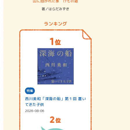
ステム
山に抱かれた家 けもの道
神無島
著／はらだみずき
著／あさ
ランキング
特集
西川美和「深海の船」第１回 置い
てきた子供
2026-08-06