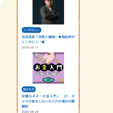
インタビュー
吉良信吾『沈黙と爆弾』◆熱血新刊
インタビュー◆
2026-03-11
読みもの
辛酸なめ子「お金入門」 23．ギ
ャラが発生しない大人のお稽古の醍
醐味
2026-06-24