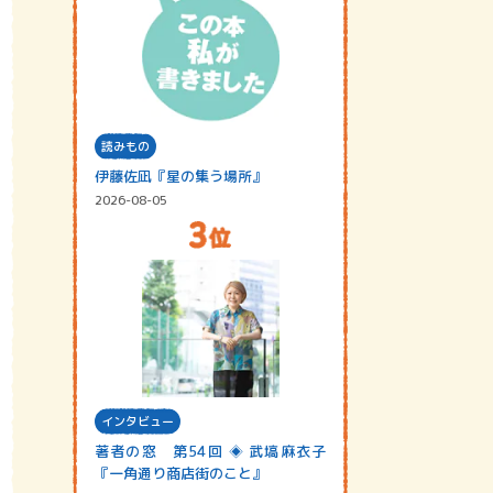
読みもの
伊藤佐凪『星の集う場所』
2026-08-05
インタビュー
著者の窓 第54回 ◈ 武塙麻衣子
『一角通り商店街のこと』