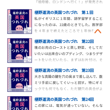
『祖母姫、ロンドンへ行く！』が発売され
ました！若き日の私が、祖母とふたりでロ
椹野道流の英国つれづれ 第１回
ンドンを旅したときの、珍道中の記録で
私がイギリスに１年間、語学留学すること
す。そもそものきっかけは、「ステキブンゲ
になったのは、22歳のときでした。医学部
イ」さんのウェブサイトで、エッセイの連
を４年まで終えたところで１年休学を決
載コーナーをいただいたこと。ずっとエッ
め、それまでちまちまアルバイトで貯めた
セイを書きたいと
椹野道流の英国つれづれ 第22回
お金をかき集め、現地の語学学校と連絡を
塊のお肉のローストと蒸し野菜、そしてだ
取って入学を決め、飛行機のチケットを往
いたいは出来合いのプディング、つまりデザ
復分押さえ（当時は、帰りのチケットを前
ートをいただいたら、まずはお片付け。そ
払いで持っている、つまりちゃんと帰国す
うはいっても、食事のときに使う食器は、各
る意思があると表
椹野道流の英国つれづれ 第23回
自、大皿１枚とデザート用の小皿、カトラ
大きな真鍮の鍵を穴の奥まで差し込んで、数
リー、グラス１つだけなので、洗い物は意
ミリ手前に戻してぐいっと回す。特にギミ
外と早く済みます。ただ、綺麗好きのジーン
ックでも何でもなく、ただ鍵穴の具合がよ
をもってしても、当時の洗い物は、大英帝国
ろしくないだけ。盛大に軋むブルーの扉を
方式でし
椹野道流の英国つれづれ 第24回
開け、「先に上がるね」とリーブ夫妻に声を
この家には、電気が通っていない。そんな
かけてから、私は幅が狭くて傾斜が急な、