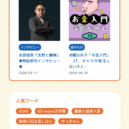
インタビュー
読みもの
吉良信吾『沈黙と爆弾』
辛酸なめ子「お金入門」
◆熱血新刊インタビュー
23．ギャラが発生し
◆
ない大人…
2026-03-11
2026-06-24
人気ワード
GOAT
GO-mono文学賞
警察小説新人賞
探偵小石は恋しない
ゆっきゅん