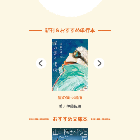
新刊＆おすすめ単行本
 二重拘束の…
星の集う場所
記憶
緒
著／伊藤佐凪
著／
おすすめ文庫本