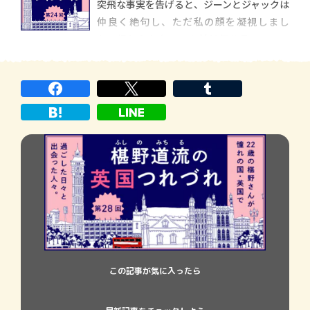
突飛な事実を告げると、ジーンとジャックは
まるで父方の祖父が暮らしていた昭和の家
仲良く絶句し、ただ私の顔を凝視しまし
のような階段を上がりました。階段には何
た。信じられない。お前は何を言っている
の照明もない
んだ。そんな思いは、２人の視線から伝わ
ってきましたが、引き結ばれた口からは、
何の言葉も飛び出しませんでした。困惑と、
驚きと、おそらくはちょっとした怒りに似
た感情が、彼ら
この記事が気に入ったら