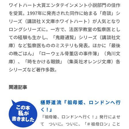
ワイトハート大賞エンタテインメント小説部門の佳作
を受賞。1997年に発売された同作に始まる「奇談」シ
リーズ（講談社Ｘ文庫ホワイトハート）が人気となり
ロングシリーズに。一方で、法医学教室の監察医とし
ての経験も生かし、「鬼籍通覧」シリーズ（講談社文
庫）など監察医もののミステリも発表。ほかに「最後
の晩ごはん」「ローウェル骨董店の事件簿」（角川文
庫）、「時をかける眼鏡」（集英社オレンジ文庫）各
シリーズなど著作多数。
関連記事
椹野道流『祖母姫、ロンドンへ行
く！』
『祖母姫、ロンドンへ行く！』発行によせ
て ついに。ついに、「＃祖母ロン」こと