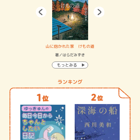
・システム
山に抱かれた家 けもの道
神
イン…
著／はらだみずき
著
もっとみる
ランキング