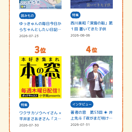
特集
読みもの
西川美和「深海の船」第
ゆっきゅんの毎日今日か
１回 置いてきた子供
らちゃんとしたい日記
☆202…
2026-08-06
2026-07-23
インタビュー
特集
著者の窓 第53回 ◈ 井
ワクサカソウヘイさん ×
上先斗『夜がまだ明けな
平井まさあきさん「スペ
い』
シャ…
2026-07-31
2026-07-30