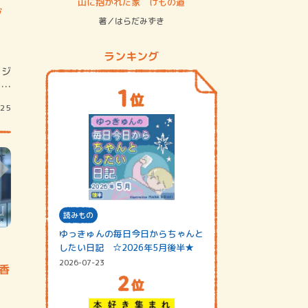
ステム
山に抱かれた家 けもの道
神無島
ジ
著／はらだみずき
著／あさ
ランキング
タジ
リ界
/25
読みもの
ゆっきゅんの毎日今日からちゃんと
したい日記 ☆2026年5月後半★
2026-07-23
裕香