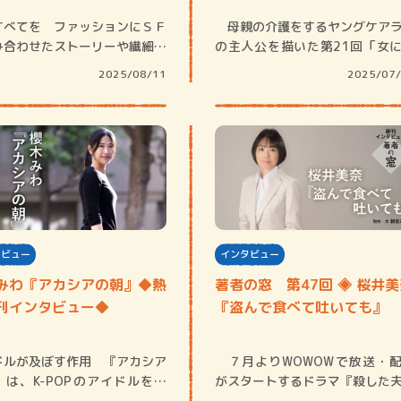
すべてを ファッションにＳＦ
母親の介護をするヤングケア
み合わせたストーリーや繊細な
の主人公を描いた第21回「女
表現が選…
る女のための…
2025/08/11
2025/07
タビュー
インタビュー
みわ『アカシアの朝』◆熱
著者の窓 第47回 ◈ 桜井
刊インタビュー◆
『盗んで食べて吐いても』
ドルが及ぼす作用 『アカシア
７月よりWOWOWで放送・
』は、K-POPのアイドルを目
がスタートするドラマ『殺した
女の子…
帰ってきまし…