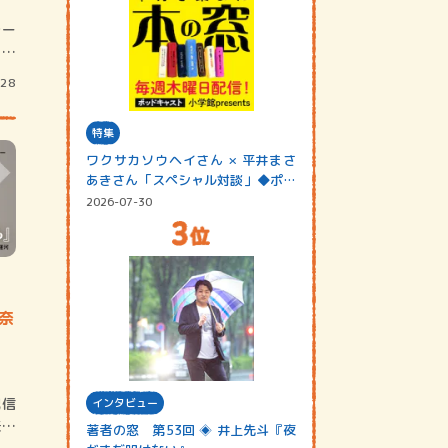
ラー
によ
/28
特集
ワクサカソウヘイさん × 平井まさ
あきさん「スペシャル対談」◆ポッ
ドキャスト…
2026-07-30
美奈
配信
インタビュー
夫が
著者の窓 第53回 ◈ 井上先斗『夜