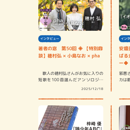
インタビュー
イン
著者の窓 第50回 ◈ 【特別鼎
安壇
談】穂村弘 × 小島なお × pha
ばる
ー◆
歌人の穂村弘さんがお気に入りの
邪悪
短歌を100首選んだアンソロジー
カは
『短歌のガチ…
ら絶
2025/12/18