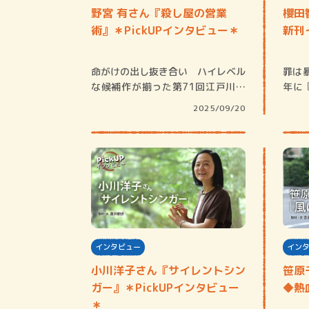
野宮 有さん『殺し屋の営業
櫻田
術』＊PickUPインタビュー＊
新刊
命がけの出し抜き合い ハイレベル
罪は
な候補作が揃った第71回江戸川乱
年に
歩賞の選考会…
理作
2025/09/20
インタビュー
イン
小川洋子さん『サイレントシン
笹原
ガー』＊PickUPインタビュー
◆熱
＊