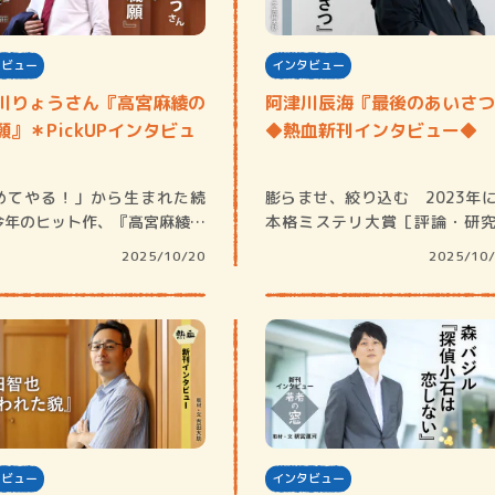
タビュー
インタビュー
川りょうさん『高宮麻綾の
阿津川辰海『最後のあいさつ
願』＊PickUPインタビュ
◆熱血新刊インタビュー◆
賞金稼ぎスリーサム！ 二重
めてやる！」から生まれた続
膨らませ、絞り込む 2023年
著／川瀬七緒
今年のヒット作、『高宮麻綾の
本格ミステリ大賞［評論・研
書』は、松…
門］を受賞す…
2025/10/20
2025/10
タビュー
インタビュー