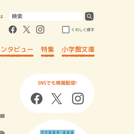
は
くわしく探す
インタビュー
特集
小学館文庫
SNSでも情報配信!
順