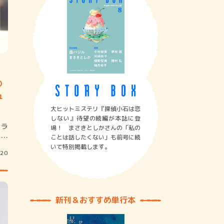
の
ュ
大ヒットミステリ『探偵小石は恋
しない』待望の続編が本誌に登
ドラ
場！ まさきとしかさんの「私の
ーの
ことは話したくない」も前号に続
いて特別掲載します。
/20
新刊＆おすすめ単行本