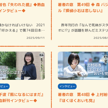
ロボット・イン・ザ・シ
智也『失われた貌』◆熱血
著者の窓 第49回 ◈ 森 バ
著／デボラ・イン…
インタビュー◆
ル『探偵小石は恋しない』
暴かなければいけない 2021
昨年刊行の『なんで死体がス
『蟬かえる』で第74回日本推
オに!?』が話題を呼んだミステ
家協会…
の新鋭・森…
2025/09/11
2025/08
タビュー
インタビュー
千波『風になるにはまだ』
著者の窓 第48回 ◈ 上村
血新刊インタビュー◆
『ほくほくおいも党』