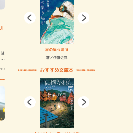
』
拘束の…
星の集う場所
記憶とツリ
には
著／伊藤佐凪
著／何 致
究部
/10
おすすめ文庫本