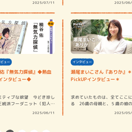
2025/07/11
2025/06
タビュー
インタビュー
 佑『無気力探偵』◆熱血
瀬尾まいこさん『ありか』＊
インタビュー◆
PickUPインタビュー＊
ミティブな欲望 今どき珍し
求めていたものは、全てここ
正統派フーダニット（犯人当
る 26歳の母親と、５歳の娘
の書き手とし…
人家族。二人で…
2025/06/11
2025/05