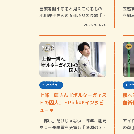
言葉を封印すると見えてくるもの
五感
小川洋子さんの６年ぶりの長編『サ
を組
イレントシン…
文章
2025/08/20
インタビュー
イン
上條一輝さん『ポルターガイス
櫻木
トの囚人』＊PickUPインタビ
血新
ュー＊
「怖い」だけじゃない 昨年、創元
アイ
ホラー長編賞を受賞し『深淵のテレ
の朝
パス』で小説…
指す