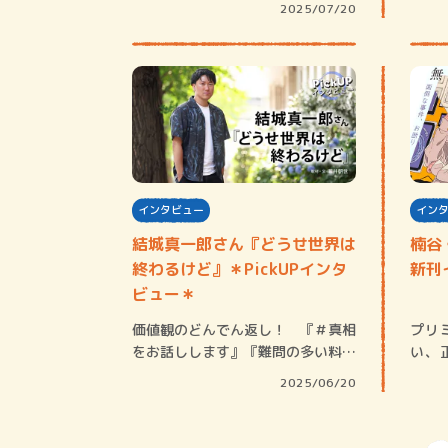
2025/07/20
インタビュー
イン
結城真一郎さん『どうせ世界は
楠谷
終わるけど』＊PickUPインタ
新刊
ビュー＊
価値観のどんでん返し！ 『＃真相
プリ
をお話しします』『難問の多い料理
い、
店』など、皮…
て）
2025/06/20