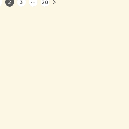
2
3
…
20