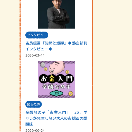
インタビュー
吉良信吾『沈黙と爆弾』◆熱血新刊
インタビュー◆
2026-03-11
読みもの
辛酸なめ子「お金入門」 23．ギ
ャラが発生しない大人のお稽古の醍
醐味
2026-06-24