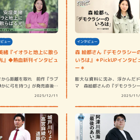
タビュー
インタビュー
美緒『イオラと地上に散ら
森 絵都さん『デモクラシー
光』◆熱血新刊インタビュ
いろは』＊PickUPインタビ
ー＊
さから距離を取れ 前作『ラブ
膨大な資料に沈み、浮かんだ
静かに弓を持つ』が発売直後か
マ 森絵都さんの『デモクラシ
賛を集め…
いろは』は戦後…
2025/12/11
2025/11