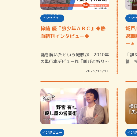
インタビュー
イン
梓崎 優『狼少年ＡＢＣ』◆熱
城戸
血新刊インタビュー◆
退職
ー＊
謎を解いたという経験が 2010年
「辞
の単行本デビュー作『叫びと祈り』
篇 
でいきなり…
引継
2025/11/11
インタビュー
イン