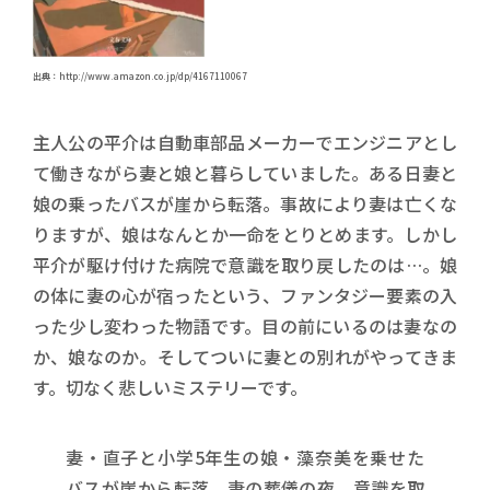
出典：http://www.amazon.co.jp/dp/4167110067
主人公の平介は自動車部品メーカーでエンジニアとし
て働きながら妻と娘と暮らしていました。ある日妻と
娘の乗ったバスが崖から転落。事故により妻は亡くな
りますが、娘はなんとか一命をとりとめます。しかし
平介が駆け付けた病院で意識を取り戻したのは…。娘
の体に妻の心が宿ったという、ファンタジー要素の入
った少し変わった物語です。目の前にいるのは妻なの
か、娘なのか。そしてついに妻との別れがやってきま
す。切なく悲しいミステリーです。
妻・直子と小学5年生の娘・藻奈美を乗せた
バスが崖から転落。妻の葬儀の夜、意識を取