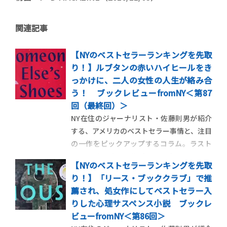
関連記事
【NYのベストセラーランキングを先取
り！】ルブタンの赤いハイヒールをき
っかけに、二人の女性の人生が絡み合
う！ ブックレビューfromNY＜第87
回（最終回）＞
NY在住のジャーナリスト・佐藤則男が紹介
する、アメリカのベストセラー事情と、注目
の一作をピックアップするコラム。ラスト
は、クリスチャンルブタンの赤いクロコの
【NYのベストセラーランキングを先取
ハイヒールを軸に、女性たちの絆とパワー
り！】「リース・ブッククラブ」で推
を描く、ジョジョ・モイーズの最新作を紹
薦され、処女作にしてベストセラー入
介します。 ＜第87回＞二人の女性の運命を
りした心理サスペンス小説 ブックレ
変えた赤いクロコのハイヒー […]
ビューfromNY＜第86回＞