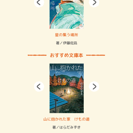
 二重拘束の…
星の集う場所
記憶
緒
著／伊藤佐凪
著／
おすすめ文庫本
・システム
山に抱かれた家 けもの道
神
イン…
著／はらだみずき
著