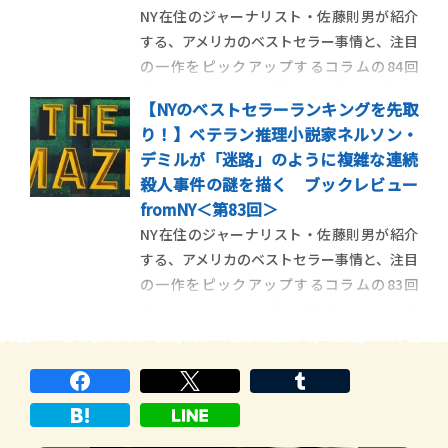
NY在住のジャーナリスト・佐藤則男が紹介
する、アメリカのベストセラー事情と、注目
の一作をピックアップするコラムの84回
目。ベストセラー作家のジョディ・ピコー
【NYのベストセラーランキングを先取
と、性的マイノリティの人権擁護の活動家ジ
り！】ベテラン推理小説家ネルソン・
ェニファー・フィニィ・ボイランがタッグ
デミルが「迷路」のように複雑な連続
を組んで、重いテーマを描いた作品を紹介し
殺人事件の謎を描く ブックレビュー
ます。 ＜第84回＞家庭内 […]
fromNY＜第83回＞
NY在住のジャーナリスト・佐藤則男が紹介
する、アメリカのベストセラー事情と、注目
の一作をピックアップするコラムの83回
目。ニューヨーク市警の元刑事で、FBIを退
職させられたばかりの主人公、ジョン・コ
ーリーのパラノイア的な、独りよがりで極
端な認識や行動とともにストーリーが展開
していく最新ミステリーを紹 […]