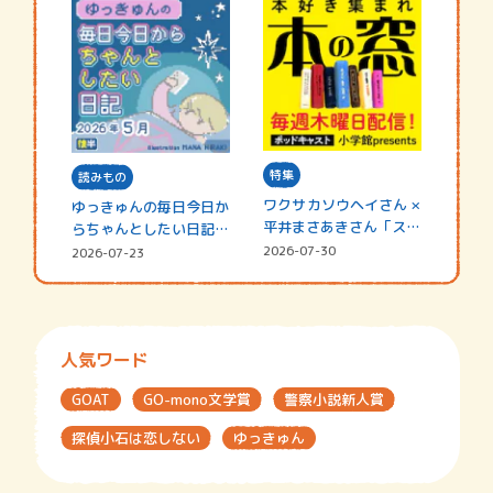
特集
読みもの
ワクサカソウヘイさん ×
ゆっきゅんの毎日今日か
平井まさあきさん「スペ
らちゃんとしたい日記
シャ…
☆202…
2026-07-30
2026-07-23
人気ワード
GOAT
GO-mono文学賞
警察小説新人賞
探偵小石は恋しない
ゆっきゅん