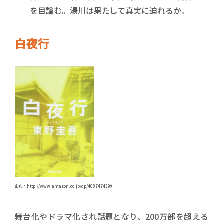
を目論む。湯川は果たして真実に迫れるか。
白夜行
出典：http://www.amazon.co.jp/dp/4087474399
舞台化やドラマ化され話題となり、200万部を超える