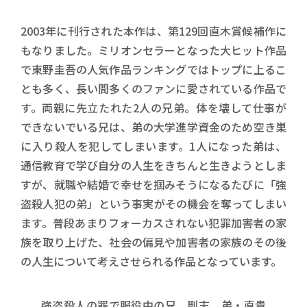
2003年に刊行された本作は、第129回直木賞候補作に
もなりました。ミリオンセラーとなった大ヒット作品
で東野圭吾の人気作品ランキングではトップに上るこ
とも多く、長い間多くのファンに愛されている作品で
す。両親に先立たれた2人の兄弟。体を壊して仕事が
できないでいる兄は、弟の大学進学資金のため空き巣
に入り殺人を犯してしまいます。1人になった弟は、
通信教育で学び自分の人生をきちんと生きようとしま
すが、就職や結婚で幸せを掴みそうになるたびに「強
盗殺人犯の弟」という事実がその機会を奪ってしまい
ます。普段あまりフォーカスされない犯罪加害者の家
族を取り上げた、社会の偏見や加害者の家族のその後
の人生について考えさせられる作品となっています。
強盗殺人の罪で服役中の兄、剛志。弟・直貴