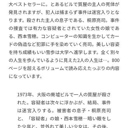
大ベストセラーに。とあるビルで質屋の主人の死体が
発見されますが、犯人は捕まらず事件は迷宮入りとな
ります。殺された主人の息子である、桐原亮司。事件
の捜査では有力な容疑者とされていた女性の娘であ
る、西本雪穂。コンピューターの知識を生かしてカー
ドの偽造など犯罪に手を染めていく亮司。美しい容姿
を持ち成績もいい雪歩は大学へ進学します。全く別々
の人生を歩んでいるように見えた2人の人生は…。800
ページを超えるボリュームで読み応えたっぷりの内容
になっています。
1973年、大阪の廃墟ビルで一人の質屋が殺さ
れた。容疑者は次々に浮かぶが、結局、事件
は迷宮入りする。被害者の息子・桐原亮司
と、「容疑者」の娘・西本雪穂―暗い眼をし
た少年と、並外れて美しい少女は、その後、