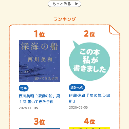
もっとみる
ランキング
読みもの
特集
伊藤佐凪『星の集う場
西川美和「深海の船」第
所』
１回 置いてきた子供
2026-08-05
2026-08-06