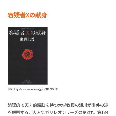
容疑者Xの献身
出典：http://www.amazon.co.jp/dp/4167110121
論理的で天才的頭脳を持つ大学教授の湯川が事件の謎
を解明する、大人気ガリレオシリーズの第3作。第134