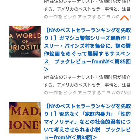
NY在住のジャーナリスト・佐藤則男が紹介
する、アメリカのベストセラー事情と、注目
の一作をピックアップするコラムの86回
目。今回はアメリカで影響力のあるブックク
【NYのベストセラーランキングを先取
ラブで取り上げられて話題となった、若い
り！】ガマシュ警部シリーズ最新作！
女性の突然死動画からストーリーがはじま
スリー・パインズ村を舞台に、謎の贋
るアナ・レイエズの処女小説を紹介しま
作絵画をめぐって展開するサスペン
す。 ＜第86回＞7年前に別れ […]
ス ブックレビューfromNY＜第85回
＞
NY在住のジャーナリスト・佐藤則男が紹介
する、アメリカのベストセラー事情と、注目
の一作をピックアップするコラムの85回
目。今回はカナダ人小説家ルイーズ・ペニ
【NYのベストセラーランキングを先取
ーの代表作、ケベック州警察の警部アルマ
り！】否応なく「家庭内暴力」「性的
ン・ガマシュを主人公とする推理小説シリ
マイノリティ」などの社会的弱者につ
ーズの最新作を紹介します。 ＜第85回＞
いて考えさせられる小説 ブックレビ
「謎の贋作絵画」をめぐって展 […]
ューfromNY＜第84回＞