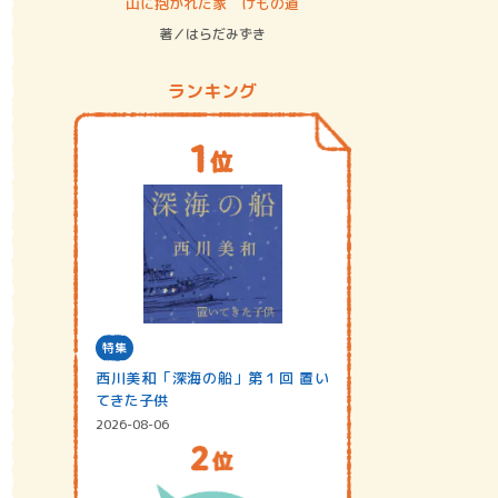
ステム
山に抱かれた家 けもの道
神無島
著／はらだみずき
著／あさ
ランキング
特集
西川美和「深海の船」第１回 置い
てきた子供
2026-08-06