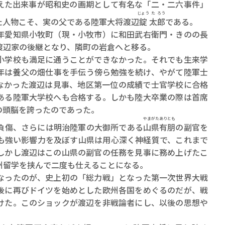
ロボット・イン・ザ・シ
えた出来事が昭和史の画期として有名な「二・二六事件」
じょう
た
ろう
著／デボラ・イン…
た人物こそ、実の父である陸軍大将渡辺
錠
太
郎
である。
愛知県小牧町（現・小牧市）に和田武右衛門・きのの長
渡辺家の後継となり、隣町の岩倉へと移る。
学校も満足に通うことができなかった。それでも生来学
年は養父の畑仕事を手伝う傍ら勉強を続け、やがて陸軍士
なかった渡辺は見事、地区第一位の成績で士官学校に合格
ある陸軍大学校へも合格する。しかも陸大卒業の際は首席
の頭脳を誇ったのであった。
やまがたありとも
負傷、さらには明治陸軍の大御所である
山県有朋
の副官を
も強い影響力を及ぼす山県は用心深く神経質で、これまで
しかし渡辺はこの山県の副官の任務を見事に務め上げたこ
州留学を挟んで二度も仕えることになる。
ったのが、史上初の「総力戦」となった第一次世界大戦
後に再びドイツを始めとした欧州各国をめぐるのだが、戦
けた。このショックが渡辺を非戦論者にし、以後の思想や