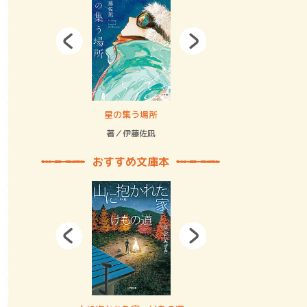
拘束の…
星の集う場所
記憶とツリ
著／伊藤佐凪
著／何 致
おすすめ文庫本