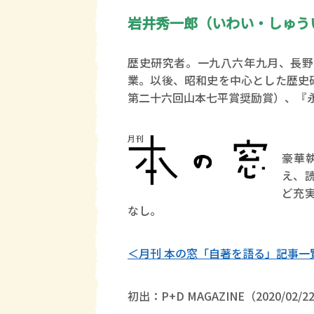
岩井秀一郎（いわい・しゅう
歴史研究者。一九八六年九月、長野
業。以後、昭和史を中心とした歴史
第二十六回山本七平賞奨励賞）、『
豪華
え、
ど充
なし。
＜月刊 本の窓「自著を語る」記事一
初出：P+D MAGAZINE（2020/02/2