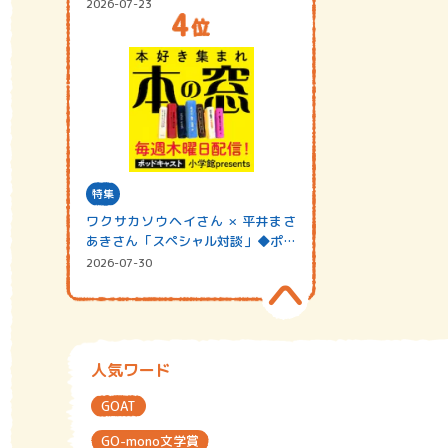
2026-07-23
特集
ワクサカソウヘイさん × 平井まさ
あきさん「スペシャル対談」◆ポッ
ドキャスト…
2026-07-30
人気ワード
GOAT
GO-mono文学賞