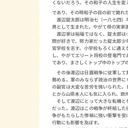
くないだろう。その和子の人生を変
であり、その時和子の目の前で斃れ
渡辺錠太郎は明治七（一八七四）年
男として生まれた。やがて母の実家
渡辺家は裕福ではなく、錠太郎は小
問が好きで、努力家だった錠太郎少
官学校を志す。小学校もろくに通え
し、やがてエリート将校の登竜門で
であり、まさしくトップ中のトップ
その後渡辺は日露戦争に従軍して
務める。軍のみならず政治の世界に
の副官は大変な苦労を強いられた。
とから山県本人にも気に入られ、欧
そして渡辺にとって大きな転機とな
だった。渡辺はこの戦争が終結した
争がもたらした惨禍に強い衝撃を受
行動にも影響を及ぼす。