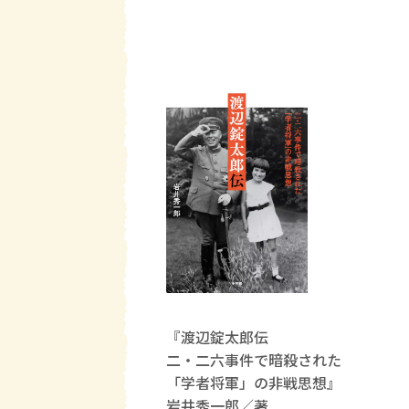
『渡辺錠太郎伝
二・二六事件で暗殺された
「学者将軍」の非戦思想』
岩井秀一郎／著