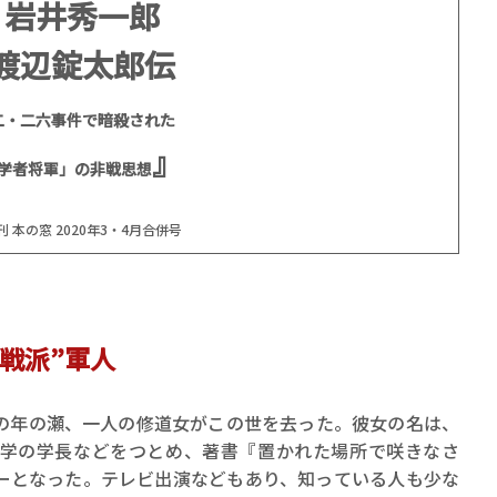
岩井秀一郎
渡辺錠太郎伝
二・二六事件で暗殺された
』
学者将軍」の非戦思想
賞金稼ぎスリーサム！ 二重
著／川瀬七緒
刊 本の窓 2020年3・4月合併号
非戦派”軍人
年の瀬、一人の修道女がこの世を去った。彼女の名は、
学の学長などをつとめ、著書『置かれた場所で咲きなさ
ーとなった。テレビ出演などもあり、知っている人も少な