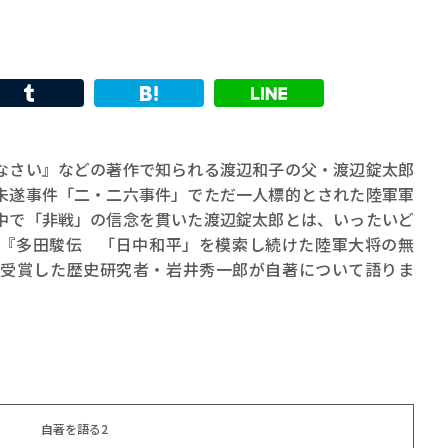
なさい』などの著作で知られる渡辺和子の父・渡辺錠太郎
未遂事件「二・二六事件」でただ一人標的とされた陸軍軍
中で「非戦」の信念を貫いた渡辺錠太郎とは、いったいど
『多田駿伝 「日中和平」を模索し続けた陸軍大将の無
を受賞した歴史研究者・岩井秀一郎が自著について語りま
自著を語る2