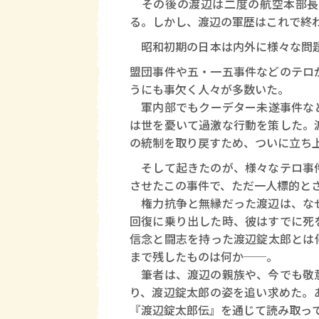
その後の渡辺は二度の航空本部長
る。しかし、渡辺の軍歴はこれで終
昭和初期の日本は内外に様々な問
盟団事件や五・一五事件などのテロ
うにも事欠く人々が多数いた。
軍内部でもクーデター未遂事件など
は世を憂いて過激な行動を策した。
の統制を取り戻すため、ついに立ち
そして起きたのが、様々なテロ事件
させたこの事件で、ただ一人標的と
権力抗争と無縁だった渡辺は、なぜ
回復に乗り出した時、彼はすでに死
信念と闘志を持った渡辺錠太郎とは
まで残したものは何か──。
筆者は、渡辺の親族や、今でも敬意
り、渡辺錠太郎の姿を追い求めた。
『渡辺錠太郎伝』を通じて読み取っ