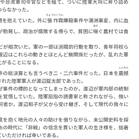
や台湾軍司令官などを経て、ついに陸軍大将に昇り詰め
わらなかった。
ちょう
さく
りん
題を抱えていた。外に
張
作
霖
爆殺事件や満洲事変、内に血
あえ
が勃発し、政治が腐敗する傍らで、貧困に
喘
ぐ農村では食
が相次いだ。軍の一部は派閥的行動を取り、青年将校ら
渡辺はこれらの動きとほとんど無関係だったが、乱れた軍
上がることになる。
しんかん
の総決算とも言うべき二・二六事件だった。日本を
震撼
された陸軍軍人が渡辺錠太郎であった。
事件の標的となってしまったのか。渡辺が軍内部の統制
を覚悟していた。陸軍屈指の読書家と称されながら、強い
何者か。渡辺和子が父から受け継ぎ、そして現代の我々に
を抱く地元の人々の助けを借りながら、未公開史料を探
あの時代に「非戦」の信念を貫いた軍人の生き様を、拙著
ていただければ幸いである。