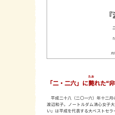
『
「
月
たお
「二・二六」に
斃
れた“
平成二十八（二〇一六）年十二月の
渡辺和子。ノートルダム清心女子大
い』は平成を代表する大ベストセラ