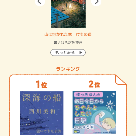
・システム
山に抱かれた家 けもの道
神
イン…
著／はらだみずき
著
もっとみる
ランキング