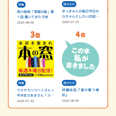
読みもの
特集
ゆっきゅんの毎日今日か
西川美和「深海の船」第
らちゃんとしたい日記
１回 置いてきた子供
☆202…
2026-07-23
2026-08-06
読みもの
特集
伊藤佐凪『星の集う場
ワクサカソウヘイさん ×
所』
平井まさあきさん「スペ
シャ…
2026-08-05
2026-07-30