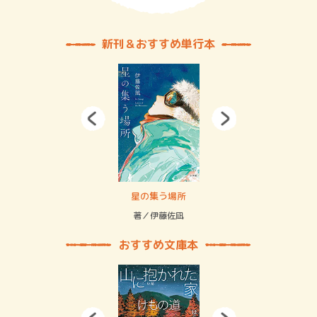
新刊＆おすすめ単行本
 二重拘束の…
星の集う場所
記憶
緒
著／伊藤佐凪
著／
おすすめ文庫本