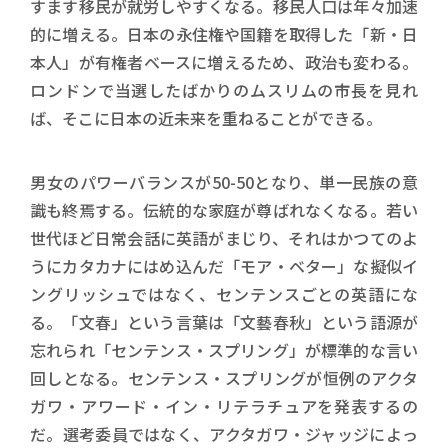
すます移民が就労しやすくなる。移民人口は年々加速
的に増える。日本の永住権や国籍を取得した「新・日
本人」が有権者ベースに増えるため、政治も変わる。
ロンドンで当選したばかりのムスリムの市長を見れ
ば、そこに日本の近未来を重ねることができる。
男女のパワーバランスが50-50となり、単一民族の意
識も終焉する。伝統的な家庭が尊ばれなくなる。若い
世代ほど日常会話に英語がまじり、それはかつてのよ
うにカタカナにはめ込んだ「モア・ベター」な擬似イ
ングリッシュではなく、センテンスごとの英語にな
る。「文春」という言葉は「文藝春秋」という語源が
忘れられ「センテンス・スプリング」が標準的な言い
回しとなる。センテンス・スプリングが恒例のアクタ
ガワ・アワード・イン・リテラチュアを発表するの
だ。選考委員ではなく、アクタガワ・ジャッジによっ