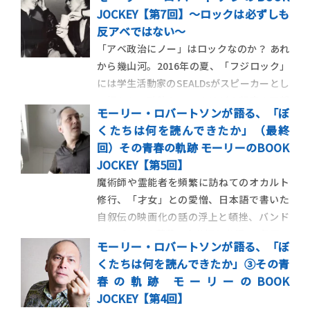
JOCKEY【第7回】～ロックは必ずしも
反アベではない～
「アベ政治にノー」はロックなのか？ あれ
から幾山河。2016年の夏、「フジロック」
には学生活動家のSEALDsがスピーカーとし
て招かれ、政治とロックはどの程度の距離
モーリー・ロバートソンが語る、「ぼ
を保てばいいのかが一部で論争となってい
くたちは何を読んできたか」（最終
る。ぼくに言わせれば、フジロックという
回）その青春の軌跡 モーリーのBOOK
フェスがすでに本質的にロックとは呼べな
JOCKEY【第5回】
い。ノスタルジーや仲間 […]
魔術師や霊能者を頻繁に訪ねてのオカルト
修行、「才女」との愛憎、日本語で書いた
自叙伝の映画化の話の浮上と頓挫、バンド
メンバーとの葛藤、自分探しを経て3年間。
モーリー・ロバートソンが語る、「ぼ
休学期間を経てハーバード大学に復学する
くたちは何を読んできたか」③その青
も、学問に意欲を感じられなかった。何も
春の軌跡 モーリーのBOOK
かもがグリッドの上に収まっていたからだ。
JOCKEY【第4回】
自分よりも3才年下の同級生たち […]