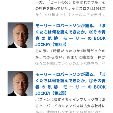
一方、「ビートの父」と呼ばれつつも、そ
の呼称を嫌っていたレックスロスは1968年
から1973年までカリフォルニア大学サン
タ・バーバラ校で教鞭を執る。その頃まだ
モーリー・ロバートソンが語る、「ぼ
高校生だった「先輩」はレックスロス本人
くたちは何を読んできたか」②その青
に出会い、多大な影響を受け、1983年にモ
春の軌跡 モーリーのBOOK
ーリー・ロバートソンに世界最高級の大麻
JOCKEY【第3回】
を提供した。 仏教アナキ […]
その後、1時間だったのか2時間だったの
か、わからない。あまりに強烈な、体が
徐々に分解していくかのような感覚や、ベ
ッドルームの閉ざされた窓を自らこじ開け
モーリー・ロバートソンが語る、「ぼ
て4階から外に飛び出してしまうのではない
くたちは何を読んできたか」①その青
かという不安、重力が「切れて」しまい、
春の軌跡 モーリーのBOOK
結果天井に「落ちる」という恐怖に苛ま
JOCKEY【第2回】
れ、両手でベッドのスプリングを感じる
ボストンに隣接するケインブリッジ市にあ
[…]
るハーバードのキャンパスは広大な敷地に
ある。建物はレンガ造りで緑が生い茂り、