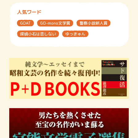
人気ワード
GOAT
GO-mono文学賞
警察小説新人賞
探偵小石は恋しない
ゆっきゅん