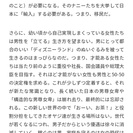
のこと）が必要になる。そのナニーたちを大挙して日
本に「輸入」する必要がある。つまり、移民だ。
さらに、幼い頃から自己実現しまくっている女性たち
は男性を「立てる」生き方を望まない。男にとって都
合のいい「ディズニーランド」のぬいぐるみを被って
生きるのはまっぴらなのだ。つまり、才能ある女性た
ちは当たり前のように重役や社長、国会議員や総理大
臣を目指す。それほど才能がない女性も男性と50-50
の決定権を求める。これが少しずつ定着すると、それ
が新たな常識となり、長く続いた日本の男尊女卑や
「構造的な男尊女卑」は崩れ去り、最終的には忘却さ
れる。この新しい世界の中で「おーい、お茶！」と役
割分担をしてきたオヤジ達が生きる場所はない。世代
が若くなるにつれ、男子だからという優遇は徐々に消
滅していく。稼ぐのは男、家庭を守るのは女の時代は