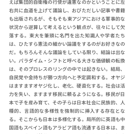
えば集団的自衛権の行使が違憲なのかということに左
右共に血道を上げて議論し、おびただしい記事や書籍
も出版されるが、そもそも東アジアにおける軍事的な
状況から逆算して考えるという観点が、往々にして欠
落する。東大を筆頭に名門を出た知識人や学者たち
は、ひたすら憲法の細かい論議をするのがお好きなの
だ。もちろんそんな議論をしている限り、結論は出な
い。パラダイム・シフトと呼べる大きな価値観の転換
は、そのプロレスのリングの中では起きない。結局、
自民党や金持ちが勝つ方向へと予定調和する。オヤジ
はますますオヤジ化し、老化、硬直化する。社会は活
力を失い、ますます移民に頼るようになる。移民が日
本で子を産み育て、その子らは日本社会に民族的、人
種的、言語的な多様性を強制的に挿入する存在とな
る。そこからも日本は多様化する。局所的に英語も中
国語もスペイン語もアラビア語も流通する日本は、ま