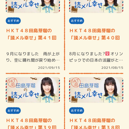
おすすめ
おすすめ
ＨＫＴ４８田島芽瑠の
ＨＫＴ４８田島芽瑠の
「読メル幸せ」第４１回
「読メル幸せ」第４０回
９月になりました 雨が上が
8月になりました?‍
‍オリン
り、空に晴れ間が戻り始めた
ピックでの日本の活躍がとて
らいつの…
も嬉…
2021/09/15
2021/08/15
おすすめ
おすすめ
ＨＫＴ４８田島芽瑠の
ＨＫＴ４８田島芽瑠の
「読メル幸せ」第３９回
「読メル幸せ」第３８回