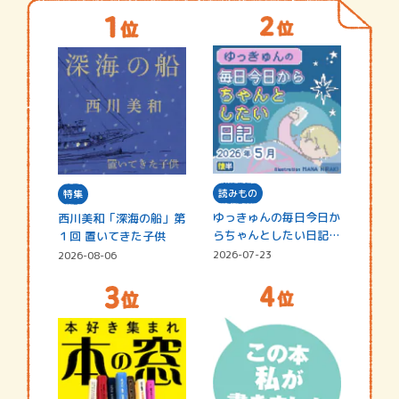
読みもの
特集
ゆっきゅんの毎日今日か
西川美和「深海の船」第
らちゃんとしたい日記
１回 置いてきた子供
☆202…
2026-07-23
2026-08-06