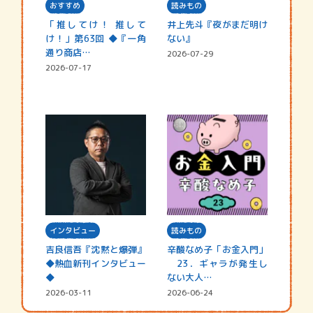
おすすめ
読みもの
「推してけ！ 推して
井上先斗『夜がまだ明け
け！」第63回 ◆『一角
ない』
通り商店…
2026-07-29
2026-07-17
インタビュー
読みもの
吉良信吾『沈黙と爆弾』
辛酸なめ子「お金入門」
◆熱血新刊インタビュー
23．ギャラが発生し
◆
ない大人…
2026-03-11
2026-06-24