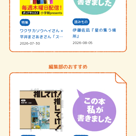
読みもの
特集
伊藤佐凪『星の集う場
ワクサカソウヘイさん ×
所』
平井まさあきさん「スペ
シャ…
2026-08-05
2026-07-30
編集部のおすすめ