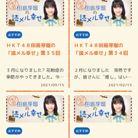
おすすめ
おすすめ
ＨＫＴ４８田島芽瑠の
ＨＫＴ４８田島芽瑠の
「読メル幸せ」第３５回
「読メル幸せ」第３４回
３月になりました? 花粉症の
２月になりました 突然です
季節がやってきました。今年
が、皆さんに〝推し〟はいら
は相当…
っしゃい…
2021/03/15
2021/02/15
おすすめ
おすすめ