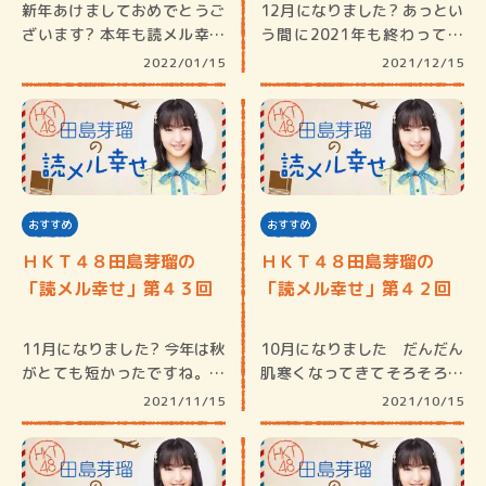
新年あけましておめでとうご
12月になりました? あっとい
ざいます? 本年も読メル幸せ
う間に2021年も終わってし
を何卒…
ま…
2022/01/15
2021/12/15
おすすめ
おすすめ
ＨＫＴ４８田島芽瑠の
ＨＫＴ４８田島芽瑠の
「読メル幸せ」第４３回
「読メル幸せ」第４２回
11月になりました? 今年は秋
10月になりました だんだん
がとても短かったですね。暖
肌寒くなってきてそろそろ本
か…
格的に…
2021/11/15
2021/10/15