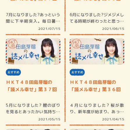
7月になりました?あっという
6月になりました?ジメジメし
間に下半期突入。毎日暑く
てる時期が終わったと思った
て、かき…
ら…暑…
2021/07/15
2021/06/15
おすすめ
おすすめ
ＨＫＴ４８田島芽瑠の
ＨＫＴ４８田島芽瑠の
「読メル幸せ」第３７回
「読メル幸せ」第３６回
5月になりました? 鯉のぼり
４月になりました? 桜が散
を見るとあったかい気持ちに
り、新年度が始まり、あっと
なるん…
いう間…
2021/05/15
2021/04/15