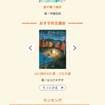
 二重拘束の…
星の集う場所
記憶
緒
著／伊藤佐凪
著／
おすすめ文庫本
・システム
山に抱かれた家 けもの道
神
イン…
著／はらだみずき
著
もっとみる
ランキング