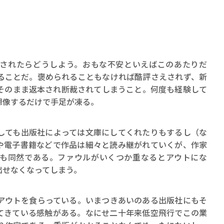
ロボット・イン・ザ・シ
著／デボラ・イン…
されたらどうしよう。おもな不安といえばこのあたりだ
ることだ。褒められることもなければ酷評さえされず、新
そのまま返本され断裁されてしまうこと。何度も経験して
想像するだけで手足が凍る。
ても出版社によっては文庫にしてくれたりもするし（な
や電子書籍などで作品は細々と読み継がれていくが、作家
も同然である。ファウルがいくつか重なるとアウトにな
出せなくなってしまう。
ウトを食らっている。いまつきあいのある出版社にもそ
てきている感触がある。なにせ二十年来低空飛行でこの業