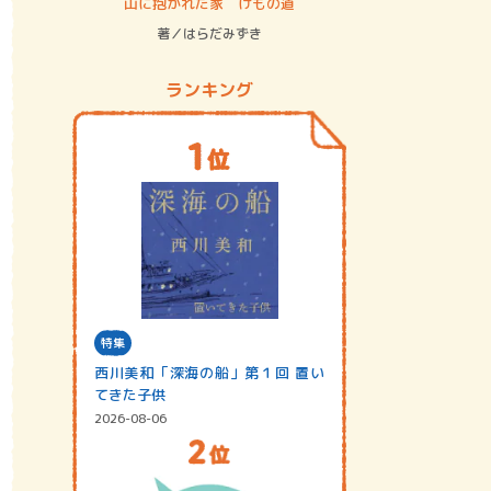
ステム
山に抱かれた家 けもの道
神無島
著／はらだみずき
著／あさ
ランキング
特集
西川美和「深海の船」第１回 置い
てきた子供
2026-08-06