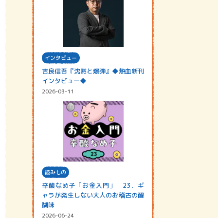
インタビュー
吉良信吾『沈黙と爆弾』◆熱血新刊
インタビュー◆
2026-03-11
読みもの
辛酸なめ子「お金入門」 23．ギ
ャラが発生しない大人のお稽古の醍
醐味
2026-06-24