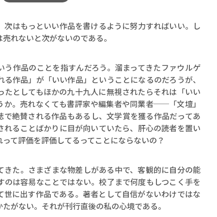
次はもっといい作品を書けるように努力すればいい。し
は売れないと次がないのである。
う作品のことを指すんだろう。溜まってきたファウルゲ
れる作品」が「いい作品」ということになるのだろうが、
ったとしてもほかの九十九人に無視されたらそれは「いい
うか。売れなくても書評家や編集者や同業者──「文壇」
誌で絶賛される作品もあるし、文学賞を獲る作品だってあ
されることばかりに目が向いていたら、肝心の読者を置い
れって評価を評価してるってことにならないの？
きた。さまざまな物差しがある中で、客観的に自分の能
すのは容易なことではない。校了まで何度もしつこく手を
て世に出す作品である。著者として自信がないわけではな
かたがない。それが刊行直後の私の心境である。