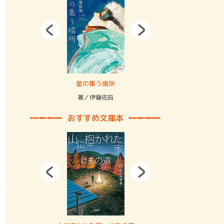
拘束の…
星の集う場所
記憶とツリ
著／伊藤佐凪
著／何 致
おすすめ文庫本