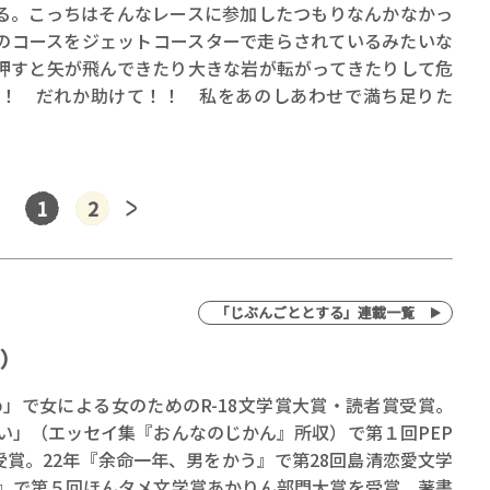
る。こっちはそんなレースに参加したつもりなんかなかっ
のコースをジェットコースターで走らされているみたいな
押すと矢が飛んできたり大きな岩が転がってきたりして危
！ だれか助けて！！ 私をあのしあわせで満ち足りた
1
2
「じぶんごととする」連載一覧
）
ひめ」で女による女のためのR-18文学賞大賞・読者賞受賞。
たい」（エッセイ集『おんなのじかん』所収）で第１回PEP
賞。22年『余命一年、男をかう』で第28回島清恋愛文学
に』で第５回ほんタメ文学賞あかりん部門大賞を受賞。著書