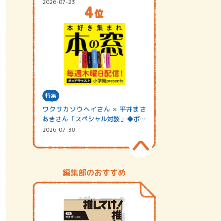
2026-07-23
特集
ワクサカソウヘイさん × 平井まさ
あきさん「スペシャル対談」◆ポッ
ドキャスト…
2026-07-30
編集部のおすすめ