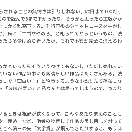
されることの無情さは計りしれない。昨日まで100だっ
るのを読んで5まで下がったり、そうかと思ったら重版がか
、とにかく乱高下する。刊行直後のジェットコースターがし
か）氏に「エゴサやめろ」と𠮟られてからというもの、読
めたら多少は落ち着いたが、それで不安が完全に消えるわ
かといったらそういうわけでもないし（ただし売れてい
ていない作品の中にも素晴らしい作品はたくさんある。読
放しで「面白い！」と絶賛するような小説なんて存在しな
ら「気味が悪い」と私なんかは思ってしまうので、つまり
。
るときは視野が狭くなって、こんなあたりまえのことも
や「褒め」など、他者の物差しで作品の良し悪しを計って
そこへ第三の矢「文学賞」が飛んできたりすると、もうほ