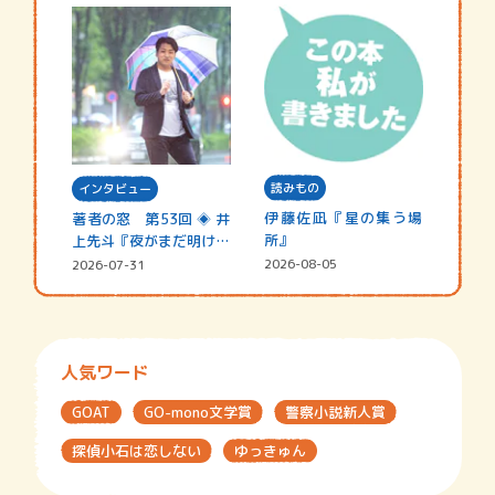
読みもの
インタビュー
伊藤佐凪『星の集う場
著者の窓 第53回 ◈ 井
所』
上先斗『夜がまだ明けな
い』
2026-08-05
2026-07-31
人気ワード
GOAT
GO-mono文学賞
警察小説新人賞
探偵小石は恋しない
ゆっきゅん