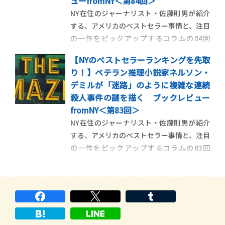
ューfromNY＜第84回＞
NY在住のジャーナリスト・佐藤則男が紹介
する、アメリカのベストセラー事情と、注目
の一作をピックアップするコラムの84回
目。ベストセラー作家のジョディ・ピコー
【NYのベストセラーランキングを先取
と、性的マイノリティの人権擁護の活動家ジ
り！】ベテラン推理小説家ネルソン・
ェニファー・フィニィ・ボイランがタッグ
デミルが「迷路」のように複雑な連続
を組んで、重いテーマを描いた作品を紹介し
殺人事件の謎を描く ブックレビュー
ます。 ＜第84回＞家庭内 […]
fromNY＜第83回＞
NY在住のジャーナリスト・佐藤則男が紹介
する、アメリカのベストセラー事情と、注目
の一作をピックアップするコラムの83回
目。ニューヨーク市警の元刑事で、FBIを退
職させられたばかりの主人公、ジョン・コ
ーリーのパラノイア的な、独りよがりで極
端な認識や行動とともにストーリーが展開
していく最新ミステリーを紹 […]