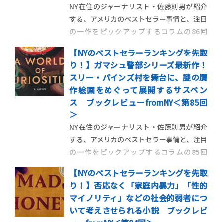
NY在住のジャーナリスト・佐藤則男が紹介
する、アメリカのベストセラー事情と、注目
の一作をピックアップするコラムの86回
目。今回はアメリカで影響力のあるブックク
【NYのベストセラーランキングを先取
ラブで取り上げられて話題となった、若い
り！】ガマシュ警部シリーズ最新作！
女性の突然死動画からストーリーがはじま
スリー・パインズ村を舞台に、謎の贋
るアナ・レイエズの処女小説を紹介しま
作絵画をめぐって展開するサスペン
す。 ＜第86回＞7年前に別れ […]
ス ブックレビューfromNY＜第85回
＞
NY在住のジャーナリスト・佐藤則男が紹介
する、アメリカのベストセラー事情と、注目
の一作をピックアップするコラムの85回
目。今回はカナダ人小説家ルイーズ・ペニ
【NYのベストセラーランキングを先取
ーの代表作、ケベック州警察の警部アルマ
り！】否応なく「家庭内暴力」「性的
ン・ガマシュを主人公とする推理小説シリ
マイノリティ」などの社会的弱者につ
ーズの最新作を紹介します。 ＜第85回＞
いて考えさせられる小説 ブックレビ
「謎の贋作絵画」をめぐって展 […]