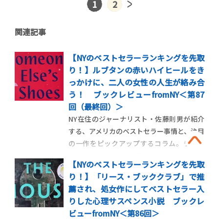
1
2
関連記事
【NYのベストセラーランキングを先取
り！】ルブタンの赤いハイヒールをき
っかけに、二人の女性の人生が絡み合
う！ ブックレビューfromNY＜第87
回（最終回）＞
NY在住のジャーナリスト・佐藤則男が紹介
する、アメリカのベストセラー事情と、注目
の一作をピックアップするコラム。ラスト
は、クリスチャンルブタンの赤いクロコの
【NYのベストセラーランキングを先取
ハイヒールを軸に、女性たちの絆とパワー
り！】「リース・ブッククラブ」で推
を描く、ジョジョ・モイーズの最新作を紹
薦され、処女作にしてベストセラー入
介します。 ＜第87回＞二人の女性の運命を
りした心理サスペンス小説 ブックレ
変えた赤いクロコのハイヒー […]
ビューfromNY＜第86回＞