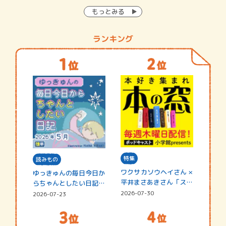
もっとみる
ランキング
特集
読みもの
ワクサカソウヘイさん ×
ゆっきゅんの毎日今日か
平井まさあきさん「スペ
らちゃんとしたい日記
シャ…
☆202…
2026-07-30
2026-07-23