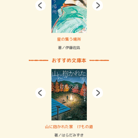
 二重拘束の…
星の集う場所
記憶
緒
著／伊藤佐凪
著／
おすすめ文庫本
・システム
山に抱かれた家 けもの道
神
イン…
著／はらだみずき
著