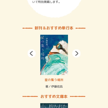
いて特別掲載します。
新刊＆おすすめ単行本
 二重拘束の…
星の集う場所
記憶
緒
著／伊藤佐凪
著／
おすすめ文庫本