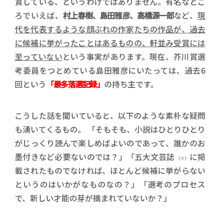
賞している、というわけではありません。有名なとこ
ろでいえば、
村上春樹、島田雅彦、高橋源一郎
など、
現
代を代表するような顔ぶれの作家たちの作品が、過去
に候補に挙がったことはあるものの、軒並み受賞には
至っていない
という事実があります。現在、芥川賞選
考委員をつとめている島田雅彦にいたっては、過去6
回という
「最多落選記録」
の持ち主です。
こうした話を聞いていると、以下のような素朴な疑問
も湧いてくるもの。 「そもそも、小説はひとりひとり
がじっくり読んで楽しめばよいのであって、誰かのお
墨付きなど必要ないのでは？」「五大文芸誌
に掲
（※）
載されたものでなければ、ほとんど候補に挙がらない
というのはいかがなものなの？」「選考のプロセス
で、新しい才能の芽が摘まれていないか？」