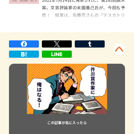
2021年7月14日に発表された、第165回直木
『彼岸花が咲く島 […]
賞。文芸評論家の末國善己氏が、今回も予
想！ 結果は、佐藤究さんの『テスカトリ
ポカ』、澤田瞳子さんの『星落ちて、な
お』でした。末國氏による当初の予想はど
うだったのでしょうか？ 候補作5作品のあら
すじと、その評価ポイントをじっくり解説
した記事を、ぜひ振り返 […]
この記事が気に入ったら