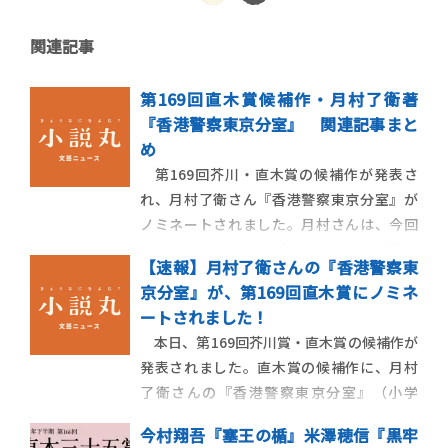
関連記事
第169回直木賞候補作・月村了衛著
『香港警察東京分室』 関連記事まと
め
第169回芥川・直木賞の候補作が発表さ
れ、月村了衛さん『香港警察東京分室』が
ノミネートされました。月村さんは、今回
が初めての直木賞候補となります。『香港
【速報】月村了衛さんの『香港警察東
警察東京分室』は、日本警察と香港警察が
京分室』が、第169回直木賞にノミネ
協力し、日本に潜伏するテロリストを追う
ートされました！
国際警察小説です。小説丸では、月村さん
本日、第169回芥川賞・直木賞の候補作が
が本書について綴るエッセイや、書評家・
発表されました。直木賞の候補作に、月村
杉江松恋さんに
了衛さんの『香港警察東京分室』（小学
館）がノミネート！ 選考会は、７月19日
今村翔吾『塞王の楯』米澤穂信『黒牢
に行われます。『香港警察東京分室』は、香