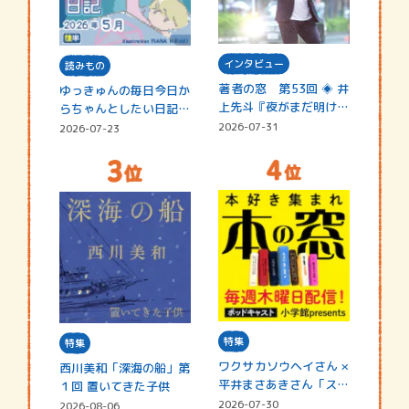
インタビュー
読みもの
著者の窓 第53回 ◈ 井
ゆっきゅんの毎日今日か
上先斗『夜がまだ明けな
らちゃんとしたい日記
い』
☆202…
2026-07-31
2026-07-23
特集
特集
ワクサカソウヘイさん ×
西川美和「深海の船」第
平井まさあきさん「スペ
１回 置いてきた子供
シャ…
2026-07-30
2026-08-06