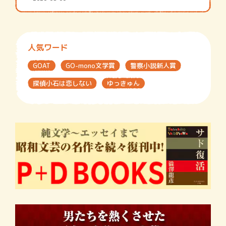
人気ワード
GOAT
GO-mono文学賞
警察小説新人賞
探偵小石は恋しない
ゆっきゅん