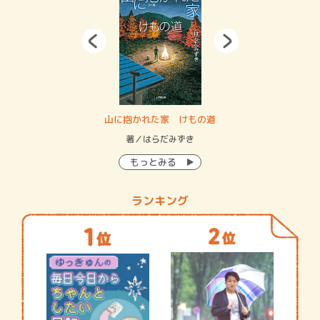
・システム
山に抱かれた家 けもの道
神
イン…
著／はらだみずき
著
もっとみる
ランキング