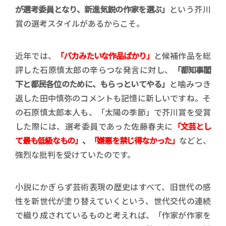
が選考委員となり、新進気鋭の作家を選ぶ」
という芥川
賞の選考スタイルがあるからこそ。
近年では、
「バカみたいな作品ばかり」
と候補作品を総
評した石原慎太郎の辛らつな発言に対し、
「都知事閣
下と都民各位のために、もらっといてやる」
と噛みつき
返した田中慎弥のコメントも記憶に新しいですね。そ
の石原慎太郎本人も、「太陽の季節」で芥川賞を受賞
した際には、選考委員であった佐藤春夫に
「文芸とし
て最も低級なもの」
、
「嫌悪を禁じ得なかった」
などと、
強烈な批判を受けていたのです。
小説にかぎらず芸術表現の歴史はすべて、旧世代の感
性を新世代が塗り替えていくという、世代交代の連続
で織り成されているものと考えれば、「作家が作家を