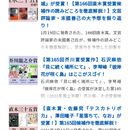
城』が受賞！【第166回直木賞受賞候
港国家安全維持法成立以来増加傾向にある
補作の読みどころを徹底解説！】文芸
国際犯罪に対応すべく、日本と中国の警察
評論家・末國善己の大予想を振り返
で構成された「特殊共助係」がテロリスト
り！
を追う、圧巻
1月19日に発表された、166回直木賞。文芸
評論家の末國善己氏が、候補作の読みどこ
ろを徹底解説し、受賞作を予想した記事を
振り返ってみましょう…！ 目次 1.逢坂冬馬
【第165回芥川賞受賞作】石沢麻依
『同志少女よ、敵を撃て』 2.彩瀬まる
『貝に続く場所にて』、李琴峰『彼岸
『新しい星』 3.今村翔吾『塞王の楯』 4.
花が咲く島』はここがスゴイ！
柚月裕子『ミカエルの鼓動』 5.米澤穂信
石沢麻依『貝に続く場所にて』、李琴峰
『黒牢城 […]
『彼岸花が咲く島』の受賞が決定した第165
回（2021年度上半期）芥川賞。その受賞候
補となった5作品の優れている点や読みどこ
【直木賞・佐藤究『テスカトリポ
ろを徹底レビューします！ 2021年7月14日
カ』、澤田瞳子『星落ちて、なお』が
に発表された第165回芥川賞。石沢麻依さん
受賞！】第165回候補作を徹底解説！
の『貝に続く場所にて』、李琴峰さんの