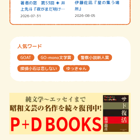
伊藤佐凪『星の集う場
著者の窓 第53回 ◈ 井
所』
上先斗『夜がまだ明けな
い』
2026-08-05
2026-07-31
人気ワード
GOAT
GO-mono文学賞
警察小説新人賞
探偵小石は恋しない
ゆっきゅん