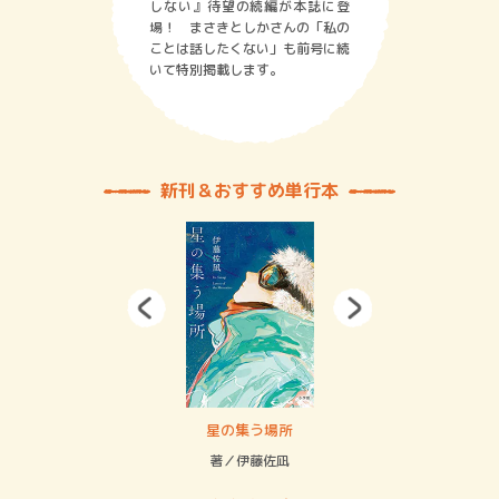
しない』待望の続編が本誌に登
場！ まさきとしかさんの「私の
ことは話したくない」も前号に続
いて特別掲載します。
新刊＆おすすめ単行本
 二重拘束の…
星の集う場所
記憶
緒
著／伊藤佐凪
著／