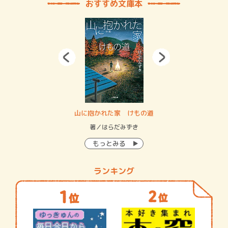
おすすめ文庫本
・システム
山に抱かれた家 けもの道
神
イン…
著／はらだみずき
著
もっとみる
ランキング