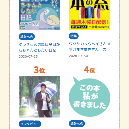
特集
読みもの
ワクサカソウヘイさん ×
ゆっきゅんの毎日今日か
平井まさあきさん「スペ
らちゃんとしたい日記
シャ…
☆202…
2026-07-30
2026-07-23
読みもの
インタビュー