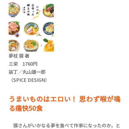
夢枕 獏 著
三栄 1760円
装丁／丸山雄一郎
（SPICE DESIGN）
うまいものはエロい！ 思わず喉が鳴
る痛快50食
獏さんがいかなる夢を食べて作家になったのか。と