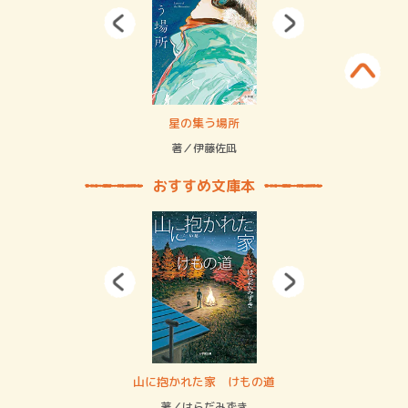
賞金稼ぎスリーサム！ 二重拘束の…
星の集う場所
記憶
緒
著／伊藤佐凪
著／
おすすめ文庫本
・システム
山に抱かれた家 けもの道
神
イン…
著／はらだみずき
著