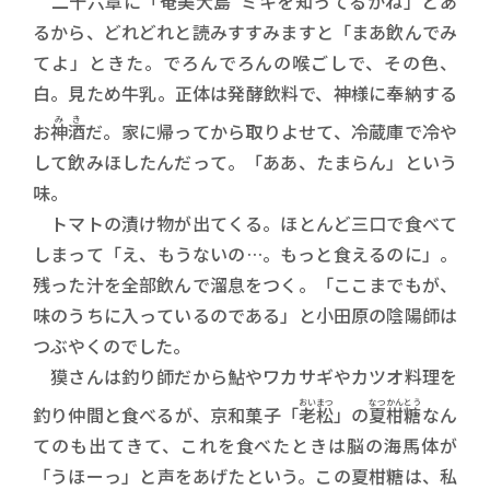
二十六章に「奄美大島 ミキを知ってるかね」とあ
るから、どれどれと読みすすみますと「まあ飲んでみ
てよ」ときた。でろんでろんの喉ごしで、その色、
白。見ため牛乳。正体は発酵飲料で、神様に奉納する
みき
お
神酒
だ。家に帰ってから取りよせて、冷蔵庫で冷や
して飲みほしたんだって。「ああ、たまらん」という
味。
トマトの漬け物が出てくる。ほとんど三口で食べて
しまって「え、もうないの…。もっと食えるのに」。
残った汁を全部飲んで溜息をつく。「ここまでもが、
味のうちに入っているのである」と小田原の陰陽師は
つぶやくのでした。
獏さんは釣り師だから鮎やワカサギやカツオ料理を
おいまつ
なつかんとう
釣り仲間と食べるが、京和菓子「
老松
」の
夏柑糖
なん
てのも出てきて、これを食べたときは脳の海馬体が
「うほーっ」と声をあげたという。この夏柑糖は、私