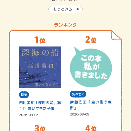
もっとみる
ランキング
読みもの
特集
伊藤佐凪『星の集う場
西川美和「深海の船」第
所』
１回 置いてきた子供
2026-08-05
2026-08-06