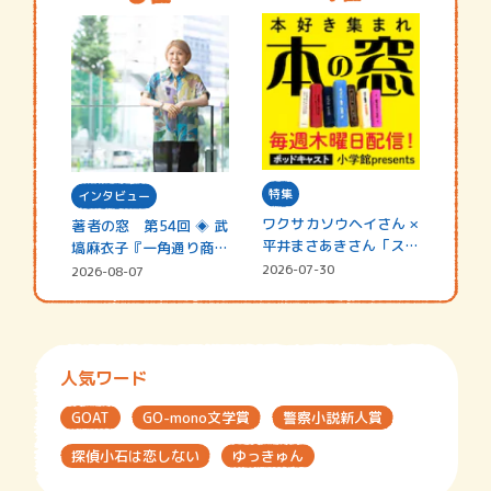
特集
インタビュー
ワクサカソウヘイさん ×
著者の窓 第54回 ◈ 武
平井まさあきさん「スペ
塙麻衣子『一角通り商店
シャ…
街の…
2026-07-30
2026-08-07
人気ワード
GOAT
GO-mono文学賞
警察小説新人賞
探偵小石は恋しない
ゆっきゅん