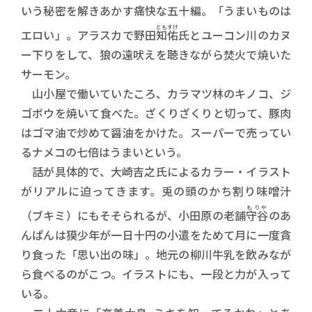
いう秘密を解きあかす痛快な五十編。「うまいものは
ともすけ
エロい」。アラスカで野田
知佑
氏とユーコン川のカヌ
ー下りをして、狼の遠吠えを聴きながら焚火で焼いた
サーモン。
山小屋で働いていたころ、カラマツ林のキノコ、ジ
ゴボウを焼いて食べた。ざくりざくりと切って、豚肉
はゴマ油で炒めて醤油をかけた。スーパーで売ってい
るナメコの七倍はうまいという。
話が具体的で、大崎吉之氏によるカラー・イラスト
がリアルに迫ってきます。兎の頭のかち割り味噌汁
もりや
（ブキミ）にもそそられるが、小田原の老舗
守谷
のあ
んぱんは獏少年が一日十円の小遣をためて月に一度貪
り食った「思い出の味」。地元の柳川牛乳を飲みなが
ら食べるのがこつ。イラストにも、一段と力が入って
いる。