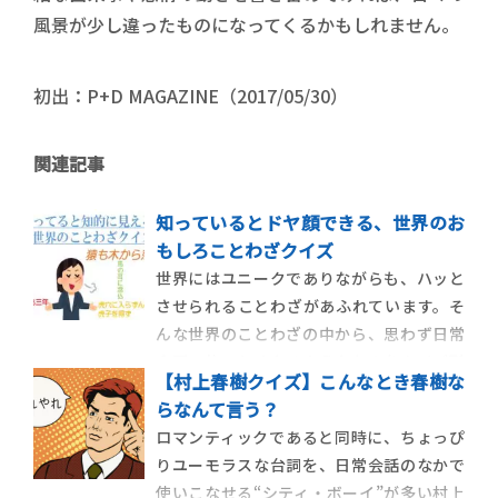
風景が少し違ったものになってくるかもしれません。
初出：P+D MAGAZINE（2017/05/30）
関連記事
知っているとドヤ顔できる、世界のお
もしろことわざクイズ
世界にはユニークでありながらも、ハッと
させられることわざがあふれています。そ
んな世界のことわざの中から、思わず日常
会話で使いたくなるようなものをクイズ形
【村上春樹クイズ】こんなとき春樹な
式で出題。ご自身の想像力と言葉選びのセ
らなんて言う？
ンスを駆使して挑戦してみてください！ 人
ロマンティックであると同時に、ちょっぴ
は会話中、ついついかっこいいと思わせる
りユーモラスな台詞を、日常会話のなかで
言葉を使いたがるもの。ここぞとい […]
使いこなせる“シティ・ボーイ”が多い村上