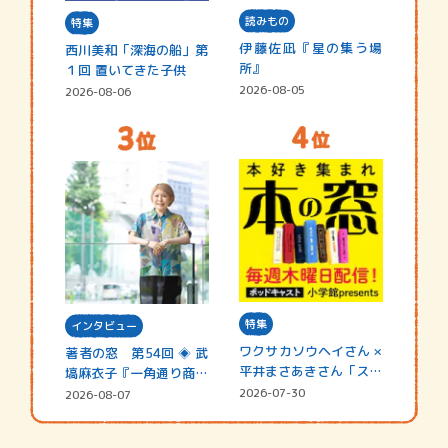
読みもの
特集
伊藤佐凪『星の集う場
西川美和「深海の船」第
所』
１回 置いてきた子供
2026-08-05
2026-08-06
特集
インタビュー
ワクサカソウヘイさん ×
著者の窓 第54回 ◈ 武
平井まさあきさん「スペ
塙麻衣子『一角通り商店
シャ…
街の…
2026-07-30
2026-08-07