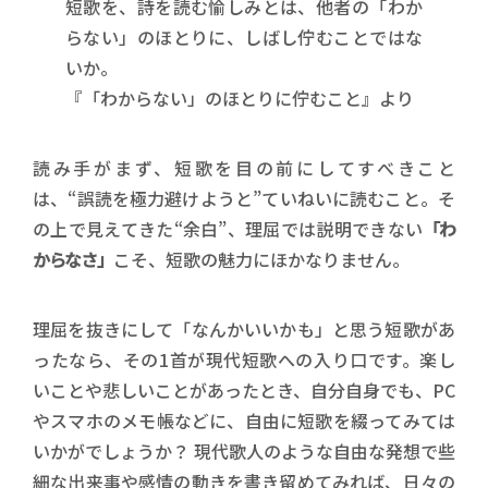
短歌を、詩を読む愉しみとは、他者の「わか
らない」のほとりに、しばし佇むことではな
いか。
『「わからない」のほとりに佇むこと』より
読み手がまず、短歌を目の前にしてすべきこと
は、“誤読を極力避けようと”ていねいに読むこと。そ
の上で見えてきた“余白”、理屈では説明できない
「わ
からなさ」
こそ、短歌の魅力にほかなりません。
理屈を抜きにして「なんかいいかも」と思う短歌があ
ったなら、その1首が現代短歌への入り口です。楽し
いことや悲しいことがあったとき、自分自身でも、PC
やスマホのメモ帳などに、自由に短歌を綴ってみては
いかがでしょうか？ 現代歌人のような自由な発想で些
細な出来事や感情の動きを書き留めてみれば、日々の