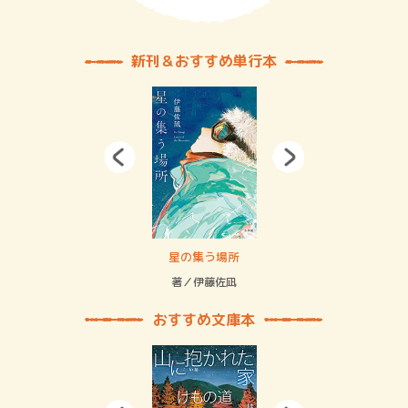
新刊＆おすすめ単行本
 二重拘束の…
星の集う場所
記憶
緒
著／伊藤佐凪
著／
おすすめ文庫本