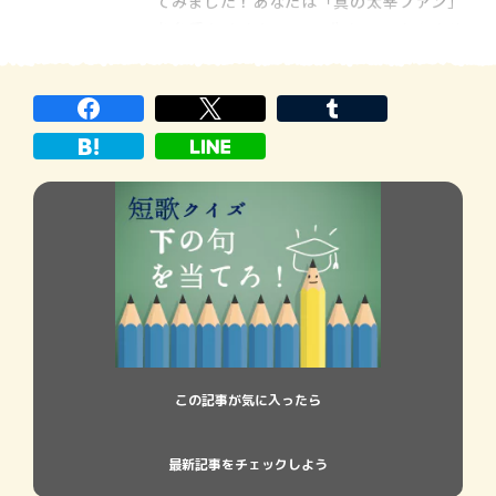
てみました！あなたは「真の太宰ファン」
を名乗れますか……？ 生れて、すみませ
ん。 数々の作品で読者の心を掴み、現在も
多くのファンを獲得し続けている文豪、太
宰治。過去には『人間失格』や『ヴィヨン
の妻』が映画化され人気を博したほ […]
この記事が気に入ったら
最新記事をチェックしよう