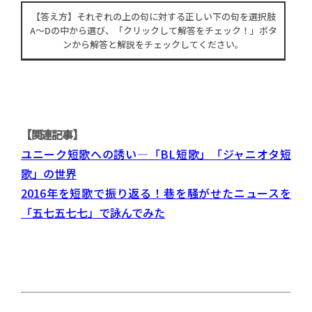
【答え方】それぞれの上の句に対する正しい下の句を選択肢
A〜Dの中から選び、「クリックして解答をチェック！」ボタ
ンから解答と解説をチェックしてください。
【関連記事】
ユニーク短歌への誘い―「BL短歌」「ジャニオタ短
歌」の世界
2016年を短歌で振り返る！巷を騒がせたニュースを
「五七五七七」で詠んでみた