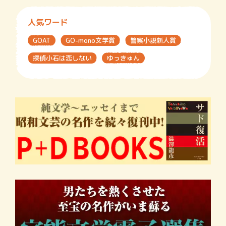
人気ワード
GOAT
GO-mono文学賞
警察小説新人賞
探偵小石は恋しない
ゆっきゅん