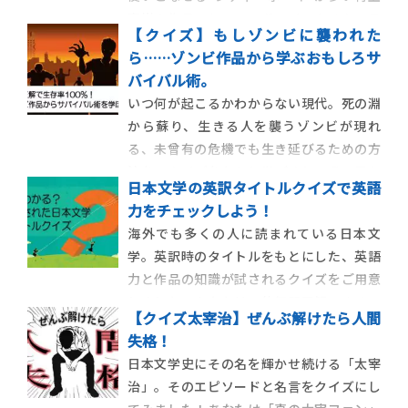
春樹の作品。シティ・ボーイであるキャラ
【クイズ】もしゾンビに襲われた
クターの会話をもとにしたクイズに答えて、
ら……ゾンビ作品から学ぶおもしろサ
あなたも“春樹的”な立ち振る舞いを学んで
バイバル術。
みましょう。 シティ・ボーイになりたい――。
いつ何が起こるかわからない現代。死の淵
そう考えたことはありま […]
から蘇り、生きる人を襲うゾンビが現れ
る、未曾有の危機でも生き延びるための方
法を、クイズをもとに学びましょう。果た
日本文学の英訳タイトルクイズで英語
して、あなたの生存率は何%になるでしょ
力をチェックしよう！
うか。 謎の力で蘇り、生きた人肉を喰らお
海外でも多くの人に読まれている日本文
うと歩き回る死体……そう、“ゾンビ”。皆
学。英訳時のタイトルをもとにした、英語
さんもアメリカのドラマ『ウォーキ […]
力と作品の知識が試されるクイズをご用意
しました。あなたは一体何問正解できるで
【クイズ太宰治】ぜんぶ解けたら人間
しょうか？ 突然ですが、問題です。 以下の
失格！
2つの言葉は、日本の小説を原作としたアニ
日本文学史にその名を輝かせ続ける「太宰
メーション作品の英訳タイトルです。日本
治」。そのエピソードと名言をクイズにし
ではどんなタイトルになっている […]