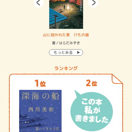
・システム
山に抱かれた家 けもの道
神
イン…
著／はらだみずき
著
もっとみる
ランキング