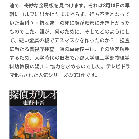
池で、奇妙な金属板を見つけます。それは
8月18日
の早
朝にゴルフに出かけたまま帰らず、行方不明となって
いた歯科医・柿本進一の死に顔が精密に浮き上がった
ものでした。誰が、何のために、そしてどのようにし
て、硬い金属の板でデスマスクを作ったのか？ 捜査
に当たる警視庁捜査一課の草薙俊平は、その謎を解明
するため、大学時代の旧友で帝都大学理工学部物理学
科助教授の湯川に協力を求めるのでした。
テレビドラ
マ化
もされた人気シリーズの第1作です。