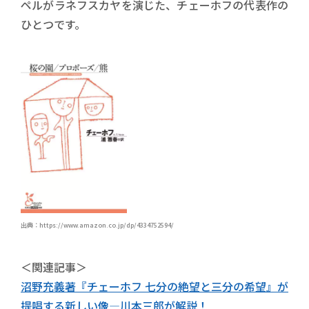
ペルがラネフスカヤを演じた、チェーホフの代表作の
ひとつです。
出典：https://www.amazon.co.jp/dp/4334752594/
＜関連記事＞
沼野充義著『チェーホフ 七分の絶望と三分の希望』が
提唱する新しい像―川本三郎が解説！