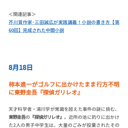
＜関連記事＞
芥川賞作家･三田誠広が実践講義！小説の書き方【第
60回】完成された中間小説
8月18日
柿本進一がゴルフに出かけたまま行方不明
に――東野圭吾『探偵ガリレオ』
天才科学者・湯川学が常識を超えた事件の謎に挑む、
東野圭吾
の
『探偵ガリレオ』
。近所の池に釣りに出かけ
た2人の男子中学生は、大量のごみが投棄されたその