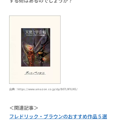
する術はあるのでしょうか？
出典：https://www.amazon.co.jp/dp/B07L9FXJK5/
＜関連記事＞
フレドリック・ブラウンのおすすめ作品５選