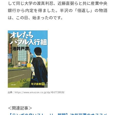
して同じ大学の渡真利忍、近藤直弼らと共に産業中央
銀行から内定を得ました。半沢の「倍返し」の物語
は、この日、始まったのです。
出典：https://www.amazon.co.jp/dp/4167728028/
＜関連記事＞