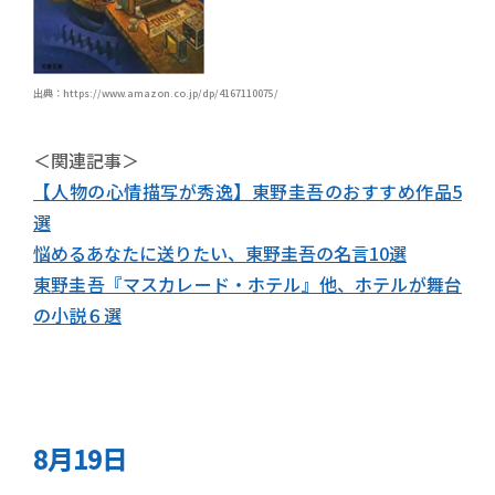
出典：https://www.amazon.co.jp/dp/4167110075/
＜関連記事＞
【人物の心情描写が秀逸】東野圭吾のおすすめ作品5
選
悩めるあなたに送りたい、東野圭吾の名言10選
東野圭吾『マスカレード・ホテル』他、ホテルが舞台
の小説６選
8月19日