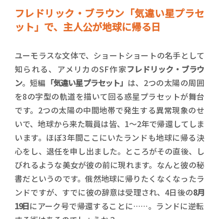
フレドリック・ブラウン「気違い星プラセ
ット」で、主人公が地球に帰る日
ユーモラスな文体で、ショートショートの名手として
知られる、アメリカのSF作家
フレドリック・ブラウ
ン
。短編
「気違い星プラセット」
は、2つの太陽の周囲
を8の字型の軌道を描いて回る惑星プラセットが舞台
です。2つの太陽の中間地帯で発生する異常現象のせ
いで、地球から来た職員は皆、1～2年で帰還してしま
います。ほぼ3年間ここにいたランドも地球に帰る決
心をし、退任を申し出ました。ところがその直後、し
びれるような美女が彼の前に現れます。なんと彼の秘
書だというのです。俄然地球に帰りたくなくなったラ
ンドですが、すでに彼の辞意は受理され、4日後の
8月
19日
にアーク号で帰還することに……。ランドに逆転