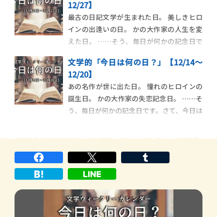
12/27】
う。 12月28日 C・ウィリス『ドゥームズデ
最古の日記文学が生まれた日。 美しきヒロ
イ・ブック』において、タイムトラベルし
インの出逢いの日。 かの大作家の人生を変
た学生が現代に戻 […]
えた日。 ……そう、毎日が何かの記念日で
す。さて、今日は何の日でしょうか。 クリ
文学的「今日は何の日？」【12/14～
スマスにかかる12月21日から始まる1週間を
12/20】
見てみましょう。 12月21日 土佐守の任期を
あの名作が世に出た日。 憧れのヒロインの
終えた紀貫之が京へ向けて船出――『土佐
誕生日。 かの大作家の失恋記念日。 ……そ
日記』 『古 […]
う、毎日が何かの記念日です。さて、今日は
何の日でしょうか。 12月14日から始まる1
週間を見てみましょう。 12月14日 大石内蔵
助率いる赤穂四十七士が吉良上野介邸に討
ち入り 元禄14年3月14日、江戸城・松の廊
下で赤 […]