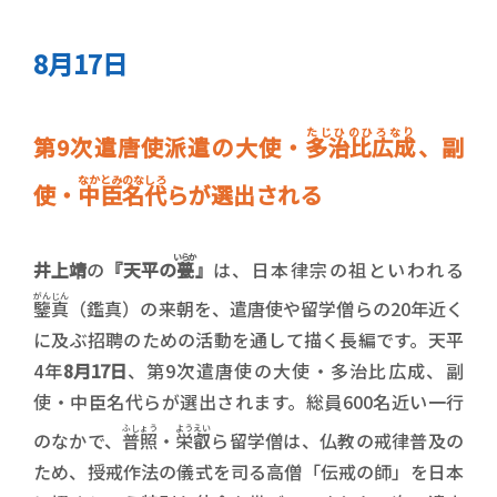
8月17日
たじひのひろなり
第9次遣唐使派遣の大使・
多治比広成
、副
なかとみのなしろ
使・
中臣名代
らが選出される
いらか
井上靖
の
『天平の
甍
』
は、日本律宗の祖といわれる
がんじん
鑒真
（鑑真）の来朝を、遣唐使や留学僧らの20年近く
に及ぶ招聘のための活動を通して描く長編です。天平
4年
8月17日
、第9次遣唐使の大使・多治比広成、副
使・中臣名代らが選出されます。総員600名近い一行
ふしょう
ようえい
のなかで、
普照
・
栄叡
ら留学僧は、仏教の戒律普及の
ため、授戒作法の儀式を司る高僧「伝戒の師」を日本