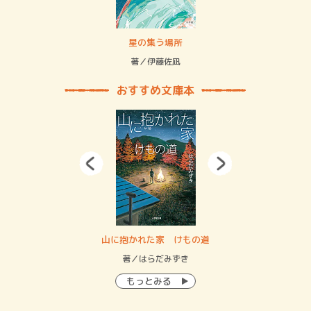
賞金稼ぎスリーサム！ 二重拘束の…
星の集う場所
記憶
緒
著／伊藤佐凪
著／
おすすめ文庫本
・システム
山に抱かれた家 けもの道
神
イン…
著／はらだみずき
著
もっとみる