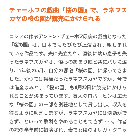
チェーホフの戯曲『桜の園』で、ラネフス
カヤの桜の園が競売にかけられる
ロシアの作家
アントン・チェーホフ
最後の戯曲となった
『桜の園』
は、日本でもたびたび上演され、親しまれ
ている作品です。夫に先立たれ、直後に幼い息子も失
ったラネフスカヤは、傷心のあまり娘と共にパリに渡
り、5年後の5月、自分の邸宅「桜の園」に帰ってきま
した。かつては裕福だったラネフスカヤですが、今で
は借金まみれ。「桜の園」も
8月22日
に競売にかけら
れることが決まっています。商人のロパーヒンは広大
な「桜の園」の一部を別荘地として貸し出し、収入を
得るように助言しますが、ラネフスカヤには決断がで
きず、といって散財をやめることもできず……。作者
の死の半年前に初演され、妻で女優のオリガ・クニッ