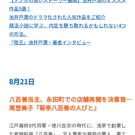
【テンポの良いストーリー展開】池井戸潤のオススメ
作品5選！
池井戸潤のドラマ化された人気作品をご紹介
就活小説に学ぶ、内定を勝ち取れるかもしれない4つ
の方法。
『陸王』池井戸潤・著者インタビュー
8月21日
八百善当主、永田町での店舗再開を決意――宮
尾登美子『菊亭八百善の人びと』
江戸幕府8代将軍・徳川吉宗の時代に、浅草で創業し
た老舗料亭「八百善」。文人墨客や幕府の要人、果て