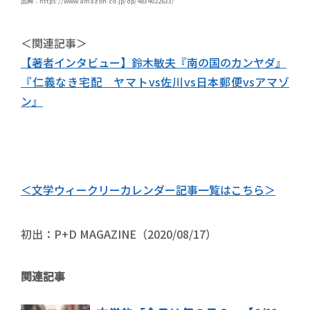
出典：https://www.amazon.co.jp/dp/4834022633/
＜関連記事＞
【著者インタビュー】鈴木敏夫『南の国のカンヤダ』
『仁義なき宅配 ヤマトvs佐川vs日本郵便vsアマゾ
ン』
＜文学ウィークリーカレンダー記事一覧はこちら＞
初出：P+D MAGAZINE（2020/08/17）
関連記事