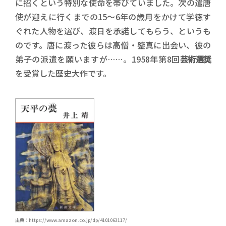
に招くという特別な使命を帯びていました。次の遣唐
使が迎えに行くまでの15～6年の歳月をかけて学徳す
ぐれた人物を選び、渡日を承諾してもらう、というも
のです。唐に渡った彼らは高僧・鑒真に出会い、彼の
弟子の派遣を願いますが……。1958年第8回
芸術選奨
を受賞した歴史大作です。
出典：https://www.amazon.co.jp/dp/4101063117/