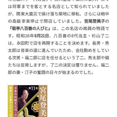
は将軍までを客とする名店として知られていました
が、関東大震災で焼け落ち築地に移転、さらには戦中
の高級享楽停止で閉店していました。
宮尾登美子
の
『菊亭八百善の人びと』
は、この名店の再興の物語で
す。昭和26年
8月21日
、八百善の8代当主・杉山了二
は、永田町で店を再開することを決めます。長男・秀
太郎は音楽の道に進んでいたため、会社勤めをしてい
る次男・福二郎に店を任せるという了二。秀太郎や娘
たちは反発しますが、了二の決定は覆りません。福二
郎の妻・汀子の奮闘の日々が始まるのでした。