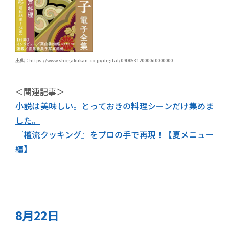
出典：https://www.shogakukan.co.jp/digital/09D053120000d0000000
＜関連記事＞
小説は美味しい。とっておきの料理シーンだけ集めま
した。
『檀流クッキング』をプロの手で再現！【夏メニュー
編】
8月22日