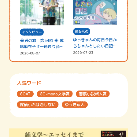
読みもの
インタビュー
ゆっきゅんの毎日今日か
著者の窓 第54回 ◈ 武
らちゃんとしたい日記
塙麻衣子『一角通り商店
☆202…
街の…
2026-07-23
2026-08-07
人気ワード
GOAT
GO-mono文学賞
警察小説新人賞
探偵小石は恋しない
ゆっきゅん