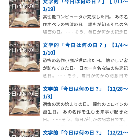
文学的「今日は何の日？」【1/11～
1/19】
高性能コンピュータが完成した日。 あの名
作オペラの初演の日。 誰もが知る別れの名
場面の日。 ……そう、毎日が何かの記念日
です。さて、今日は何の日でしょうか。 鏡
文学的「今日は何の日？」【1/4～
開きが行われる1月11日から始まる1週間あ
1/10】
まりを見てみましょう。 1月11日 将軍・徳
恐怖の名作小説が世に出た日。 懐かしい客
川家光の忌日を避け、鏡開きが行われるよ
が訪ねてきた日。 日本一有名な猫の失恋記
うになる 現在で […]
念日。 ……そう、毎日が何かの記念日で
す。さて、今日は何の日でしょうか。 仕事
文学的「今日は何の日？」【12/28～
始の1月4日から始まる1週間を見てみましょ
1/3】
う。 1月4日 根所蜜三郎がスーパー・マーケ
宿命の恋の始まりの日。 憧れのヒロインの
ット前に集まる人々を見かける――大江健
誕生日。 あの名作を生む出来事が起きた
三郎『万延元年のフ […]
日。 ……そう、毎日が何かの記念日です。
さて、今日は何の日でしょうか。 年の瀬せ
文学的「今日は何の日？」【12/21～
まる12月28日からの1週間を見てみましょ