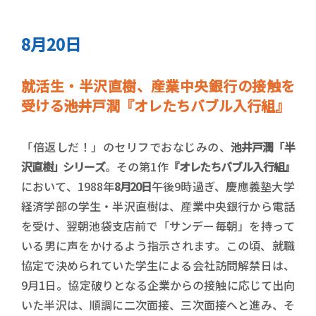
8月20日
就活生・半沢直樹、産業中央銀行の接触を
受ける――池井戸潤『オレたちバブル入行組』
「倍返しだ！」のセリフでおなじみの、
池井戸潤「半
沢直樹」シリーズ
。その第1作
『オレたちバブル入行組』
において、1988年
8月20日
午後9時過ぎ、慶應義塾大学
経済学部の学生・半沢直樹は、産業中央銀行から電話
を受け、翌朝池袋支店前で「サンデー毎朝」を持って
いる男に声をかけるよう指示されます。この頃、就職
協定で決められていた学生による会社訪問解禁日は、
9月1日。協定破りとなる企業からの接触に応じて出向
いた半沢は、順調に二次面接、三次面接へと進み、そ