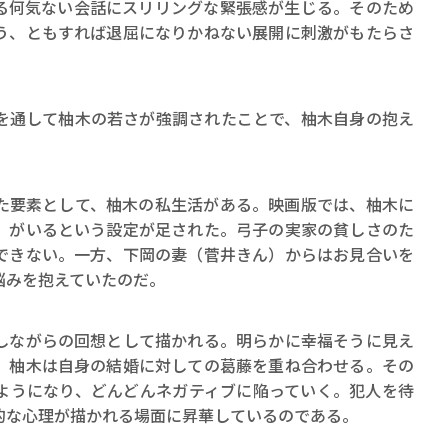
る何気ない会話にスリリングな緊張感が生じる。そのため
う、ともすれば退屈になりかねない展開に刺激がもたらさ
通して柚木の若さが強調されたことで、柚木自身の抱え
。
要素として、柚木の私生活がある。映画版では、柚木に
）がいるという設定が足された。弓子の実家の貧しさのた
できない。一方、下岡の妻（菅井きん）からはお見合いを
悩みを抱えていたのだ。
ながらの回想として描かれる。明らかに幸福そうに見え
、柚木は自身の結婚に対しての葛藤を重ね合わせる。その
ようになり、どんどんネガティブに陥っていく。犯人を待
的な心理が描かれる場面に昇華しているのである。