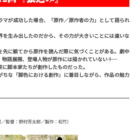
マが成功した場合、「原作／原作者の力」として語られ
を生み出したのだから、その力が大きいことには違いな
先に観てから原作を読んだ際に気づくことがある。劇中
賞金稼ぎスリーサム！ 二重
物語展開、登場人物が原作には描かれていない――！
著／川瀬七緒
に脚本家たちが創作したものだった。
ちな「脚色における創作」に着目しながら、作品の魅力
本忍／監督：野村芳太郎／製作：松竹）