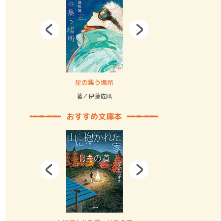
拘束の…
星の集う場所
記憶とツリ
著／伊藤佐凪
著／何 致
おすすめ文庫本