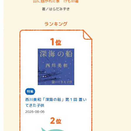
ステム
山に抱かれた家 けもの道
神無島
著／はらだみずき
著／あさ
ランキング
特集
西川美和「深海の船」第１回 置い
てきた子供
2026-08-06