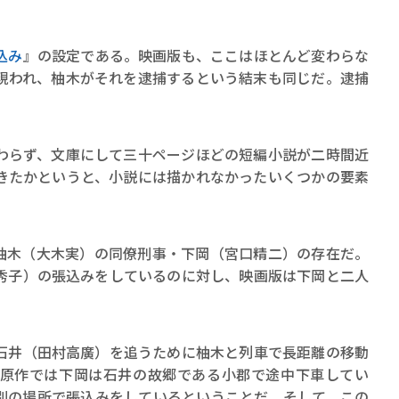
込み
』の設定である。映画版も、ここはほとんど変わらな
現われ、柚木がそれを逮捕するという結末も同じだ。逮捕
らず、文庫にして三十ページほどの短編小説が二時間近
きたかというと、小説には描かれなかったいくつかの要素
。
木（大木実）の同僚刑事・下岡（宮口精二）の存在だ。
秀子）の張込みをしているのに対し、映画版は下岡と二人
井（田村高廣）を追うために柚木と列車で長距離の移動
原作では下岡は石井の故郷である小郡で途中下車してい
別の場所で張込みをしているということだ。そして、この