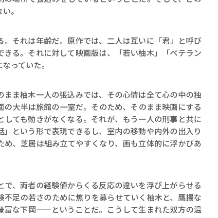
ない。
。それは年齢だ。原作では、二人は互いに「君」と呼び
できる。それに対して映画版は、「若い柚木」「ベテラン
になっていた。
まま柚木一人の張込みでは、その心情は全て心の中の独
面の大半は旅館の一室だ。そのため、そのまま映画にする
としても動きがなくなる。それが、もう一人の刑事と共に
話」という形で表現できるし、室内の移動や内外の出入り
ため、芝居は組み立てやすくなり、画も立体的に浮かびあ
で、両者の経験値からくる反応の違いを浮び上がらせる
験不足の若さのために焦りを募らせていく柚木と、鷹揚な
豊富な下岡――ということだ。こうして生まれた双方の温