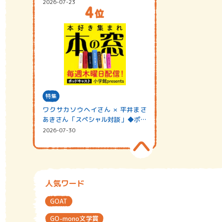
2026-07-23
特集
ワクサカソウヘイさん × 平井まさ
あきさん「スペシャル対談」◆ポッ
ドキャスト…
2026-07-30
人気ワード
GOAT
GO-mono文学賞