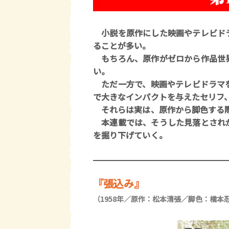
小説を原作にした映画やテレビドラ
ることが多い。
もちろん、原作がゼロから作品世界
い。
ただ一方で、映画やテレビドラマを
で大きなインパクトを与えたセリフ、
それらは実は、原作から脚色する際
本連載では、そうした見落とされが
を掘り下げていく。
『張込み』
（1958年／原作：松本清張／脚色：橋