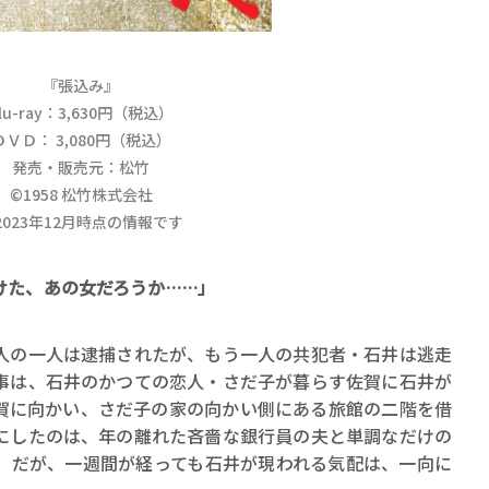
『張込み』
lu-ray：3,630円（税込）
ＤＶＤ： 3,080円（税込）
発売・販売元：松竹
©1958 松竹株式会社
2023年12月時点の情報です
けた、あの女だろうか……」
の一人は逮捕されたが、もう一人の共犯者・石井は逃走
事は、石井のかつての恋人・さだ子が暮らす佐賀に石井が
賀に向かい、さだ子の家の向かい側にある旅館の二階を借
にしたのは、年の離れた吝嗇な銀行員の夫と単調なだけの
。だが、一週間が経っても石井が現われる気配は、一向に