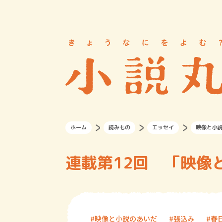
ホーム
読みもの
エッセイ
映像と小
連載第12回 「映像
映像と小説のあいだ
張込み
春