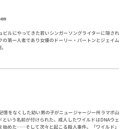
ロボット・イン・ザ・シ
著／デボラ・イン…
son
ュビルにやってきた若いシンガーソングライターに隠され
クの第一人者であり女優のドーリー・パートンとジェイム
説。
の記憶をなくした幼い男の子がニュージャージー州ラマポ山
ドという名前が付けられた。成人したワイルドはDNAウェ
を始めた……そして次々と起こる殺人事件。「ワイルド」