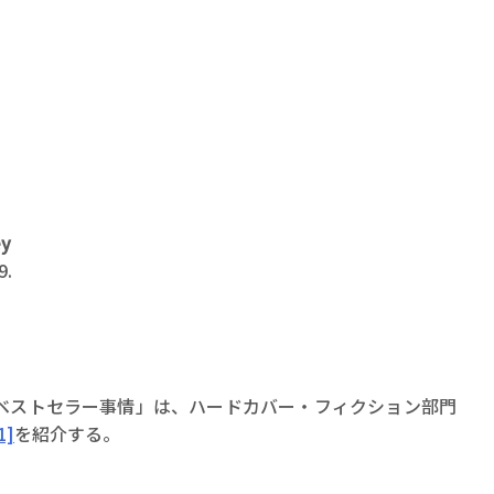
賞金稼ぎスリーサム！ 二重
著／川瀬七緒
ey
9.
ベストセラー事情」は、ハードカバー・フィクション部門
1]
を紹介する。