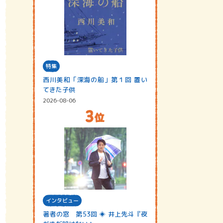
特集
西川美和「深海の船」第１回 置い
てきた子供
2026-08-06
インタビュー
著者の窓 第53回 ◈ 井上先斗『夜