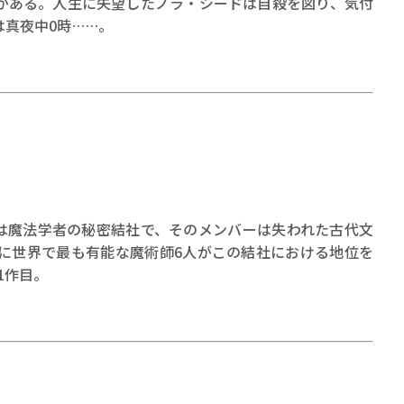
がある。人生に失望したノラ・シードは自殺を図り、気付
真夜中0時……。
は魔法学者の秘密結社で、そのメンバーは失われた古代文
とに世界で最も有能な魔術師6人がこの結社における地位を
ズ1作目。