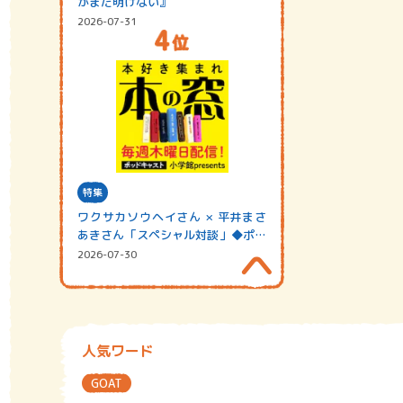
がまだ明けない』
2026-07-31
特集
ワクサカソウヘイさん × 平井まさ
あきさん「スペシャル対談」◆ポッ
ドキャスト…
2026-07-30
人気ワード
GOAT