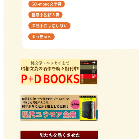
GO-mono文学賞
警察小説新人賞
探偵小石は恋しない
ゆっきゅん