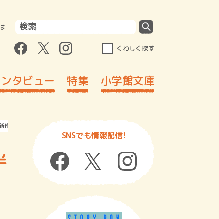
は
くわしく探す
インタビュー
特集
小学館文庫
作スリラー ブックレビューfromNY＜第77回＞
SNSでも情報配信!
半
ス