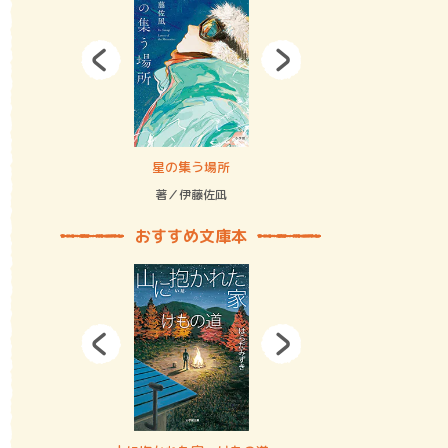
拘束の…
星の集う場所
記憶とツリ
著／伊藤佐凪
著／何 致
おすすめ文庫本