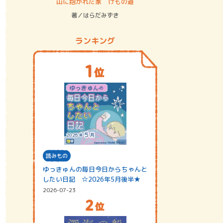
ステム
山に抱かれた家 けもの道
神無島
著／はらだみずき
著／あさ
ランキング
読みもの
ゆっきゅんの毎日今日からちゃんと
したい日記 ☆2026年5月後半★
2026-07-23