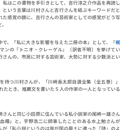
、私はこの書物を手引きとして、吉行淳之介作品を再読し
」という言葉は川村さんと吉行さんを結ぶキーワードだと
れた感覚の鏡に、吉行さんの芸術家としての感覚がどう写
だ。
中で、「私に大きな影響を与えた二冊の本」として、『
梶
マンの『トニオ・クレーゲル』（訳者不明）を挙げてい
行さんの、市民に対する芸術家、大勢に対する少数派とい
を持つ川村さんが、「川崎長太郎自選全集（全五巻）」
されたとき、推薦文を書いた５人の作家の一人となっている
さんと同じ小田原に住んでいる私小説家の尾崎一雄さん
血種」と、宇野浩二に師事したことのある水上勉さんが
んが「私小説というのは我が国の風土に適った『詩』のよ