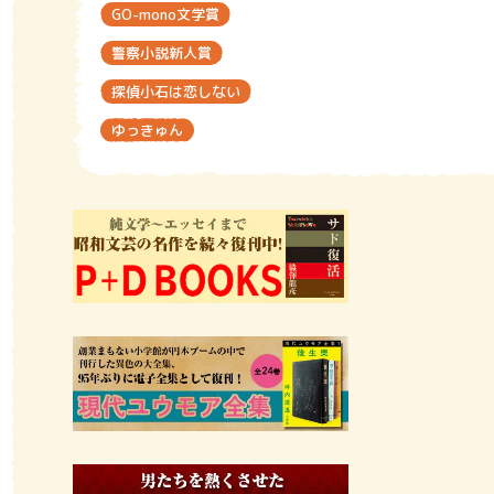
GO-mono文学賞
警察小説新人賞
探偵小石は恋しない
ゆっきゅん