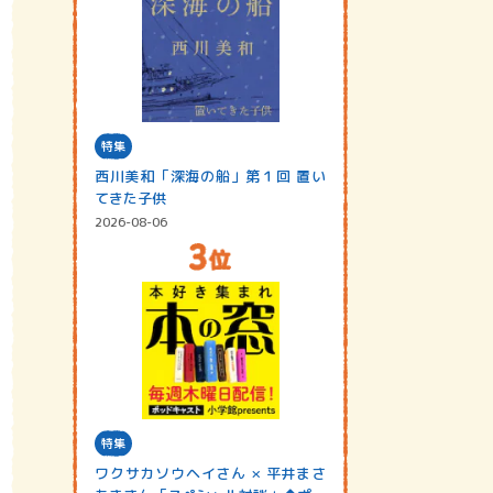
特集
西川美和「深海の船」第１回 置い
てきた子供
2026-08-06
特集
ワクサカソウヘイさん × 平井まさ