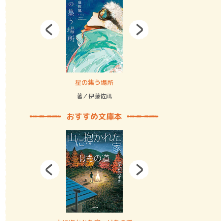
拘束の…
星の集う場所
記憶とツリ
著／伊藤佐凪
著／何 致
おすすめ文庫本