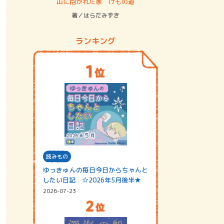
ステム
山に抱かれた家 けもの道
神無島
著／はらだみずき
著／あさ
ランキング
読みもの
ゆっきゅんの毎日今日からちゃんと
したい日記 ☆2026年5月後半★
2026-07-23