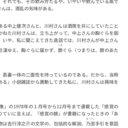
それでも、その飲み方たるや、いやいや飲んでいる風で
さんは、酒乱の気味がある。
る中上健次さんと、川村さんは酒席を共にしていたこと
かねた川村さんは、立ち上がって、中上さんの胸ぐらを掴
。いや、私に聞こえてきた逸話では、川村さんが中上さん
へそ
巨漢ゆえ、胸ぐらに届かず、
臍
ぐら（つまりは、臍のあた
。
表裏一体の二面性を持っているのである。だから、当時
ある」小説雑誌から異動してきた私に、川村さんは興味を
」の1978年の１月号から12月号まで連載した『感覚の
りていに言えば、『感覚の鏡』が書籍になったときの「あ
ないし
物は吉行淳之介の文学の、包括的な解説、
乃至
手引を意図