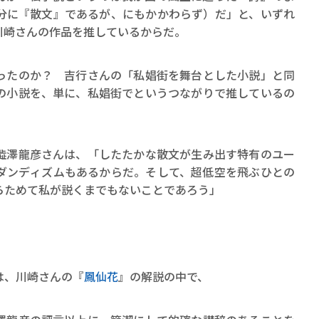
分に『散文』であるが、にもかかわらず）だ」と、いずれ
川崎さんの作品を推しているからだ。
たのか？ 吉行さんの「私娼街を舞台とした小説」と同
の小説を、単に、私娼街でというつながりで推しているの
澤龍彦さんは、「したたかな散文が生み出す特有のユー
ダンディズムもあるからだ。そして、超低空を飛ぶひとの
らためて私が説くまでもないことであろう」
は、川崎さんの『
鳳仙花
』の解説の中で、