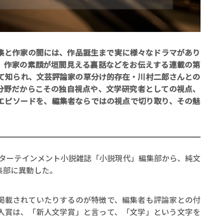
集と作家の間には、作品誕生まで実に様々なドラマがあり
、作家の素顔が垣間見える裏話などをお伝えする連載の第
して知られ、文芸評論家の草分け的存在・川村二郎さんとの
賞金稼ぎスリーサム！ 二重
分野だからこその独自視点や、文学研究者としての視点、
著／川瀬七緒
エピソードを、編集者ならではの視点で切り取り、その魅
ンターテインメント小説雑誌「小説現代」編集部から、純文
集部に異動した。
載されていたりするのが特徴で、編集者も評論家との付
人賞は、「新人文学賞」と言って、「文学」という文字を