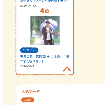
あきさん「スペシャル対談」◆ポッ
ドキャスト…
2026-07-30
インタビュー
著者の窓 第53回 ◈ 井上先斗『夜
がまだ明けない』
2026-07-31
人気ワード
GOAT