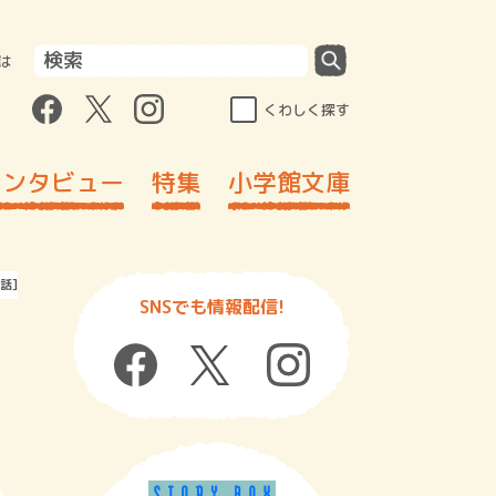
は
くわしく探す
インタビュー
特集
小学館文庫
話] 第39話 川村二郎さんの俗世の牧歌
SNSでも情報配信!
]