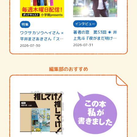
インタビュー
特集
著者の窓 第53回 ◈ 井
ワクサカソウヘイさん ×
上先斗『夜がまだ明けな
平井まさあきさん「スペ
い』
シャ…
2026-07-31
2026-07-30
編集部のおすすめ