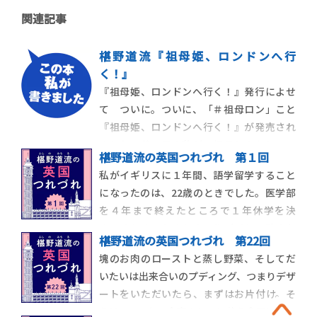
関連記事
椹野道流『祖母姫、ロンドンへ行
く！』
『祖母姫、ロンドンへ行く！』発行によせ
て ついに。ついに、「＃祖母ロン」こと
『祖母姫、ロンドンへ行く！』が発売され
ました！若き日の私が、祖母とふたりでロ
椹野道流の英国つれづれ 第１回
ンドンを旅したときの、珍道中の記録で
私がイギリスに１年間、語学留学すること
す。そもそものきっかけは、「ステキブンゲ
になったのは、22歳のときでした。医学部
イ」さんのウェブサイトで、エッセイの連
を４年まで終えたところで１年休学を決
載コーナーをいただいたこと。ずっとエッ
め、それまでちまちまアルバイトで貯めた
セイを書きたいと
椹野道流の英国つれづれ 第22回
お金をかき集め、現地の語学学校と連絡を
塊のお肉のローストと蒸し野菜、そしてだ
取って入学を決め、飛行機のチケットを往
いたいは出来合いのプディング、つまりデザ
復分押さえ（当時は、帰りのチケットを前
ートをいただいたら、まずはお片付け。そ
払いで持っている、つまりちゃんと帰国す
うはいっても、食事のときに使う食器は、各
る意思があると表