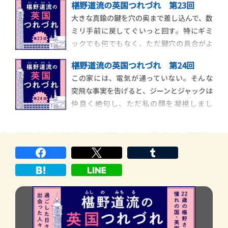
椹野道流の英国つれづれ 第23回
自、大皿１枚とデザート用の小皿、カトラ
大きな真鍮の鍵を穴の奥まで差し込んで、数
リー、グラス１つだけなので、洗い物は意
ミリ手前に戻してぐいっと回す。特にギミ
外と早く済みます。ただ、綺麗好きのジーン
ックでも何でもなく、ただ鍵穴の具合がよ
をもってしても、当時の洗い物は、大英帝国
ろしくないだけ。盛大に軋むブルーの扉を
方式でし
椹野道流の英国つれづれ 第24回
開け、「先に上がるね」とリーブ夫妻に声を
この家には、電気が通っていない。そんな
かけてから、私は幅が狭くて傾斜が急な、
突飛な事実を告げると、ジーンとジャックは
まるで父方の祖父が暮らしていた昭和の家
仲良く絶句し、ただ私の顔を凝視しまし
のような階段を上がりました。階段には何
た。信じられない。お前は何を言っている
の照明もない
んだ。そんな思いは、２人の視線から伝わ
ってきましたが、引き結ばれた口からは、
何の言葉も飛び出しませんでした。困惑と、
驚きと、おそらくはちょっとした怒りに似
た感情が、彼ら