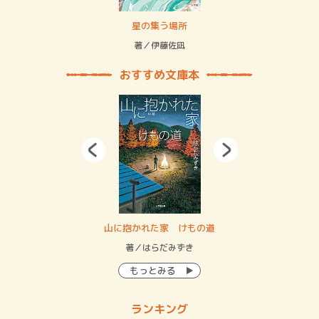
 二重拘束の…
星の集う場所
記憶
緒
著／伊藤佐凪
著／
おすすめ文庫本
・システム
山に抱かれた家 けもの道
神
イン…
著／はらだみずき
著
もっとみる
ランキング