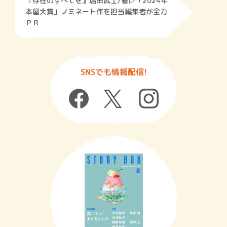
『存在のすべてを』塩田武士/著▷「2024年
本屋大賞」ノミネート作を担当編集者が全力
ＰＲ
SNSでも情報配信!