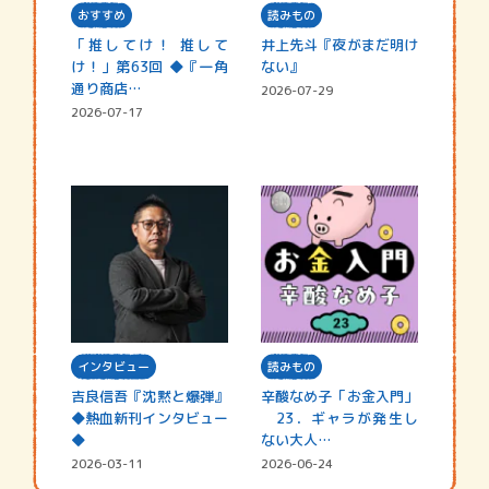
おすすめ
読みもの
「推してけ！ 推して
井上先斗『夜がまだ明け
け！」第63回 ◆『一角
ない』
通り商店…
2026-07-29
2026-07-17
インタビュー
読みもの
吉良信吾『沈黙と爆弾』
辛酸なめ子「お金入門」
◆熱血新刊インタビュー
23．ギャラが発生し
◆
ない大人…
2026-03-11
2026-06-24