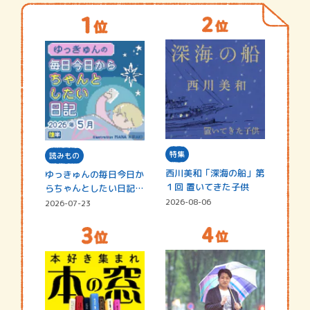
特集
読みもの
西川美和「深海の船」第
ゆっきゅんの毎日今日か
１回 置いてきた子供
らちゃんとしたい日記
☆202…
2026-08-06
2026-07-23