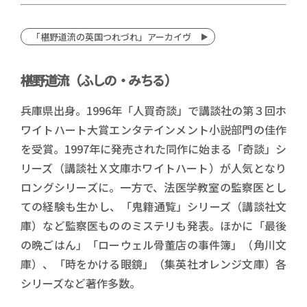
「椹野道流の英国つれづれ」アーカイヴ
椹野道流（ふしの・みちる）
兵庫県出身。1996年「人買奇談」で講談社の第３回ホ
ワイトハート大賞エンタテインメント小説部門の佳作
を受賞。1997年に発売された同作に始まる「奇談」シ
リーズ（講談社Ｘ文庫ホワイトハート）が人気となり
ロングシリーズに。一方で、法医学教室の監察医とし
ての経験も生かし、「鬼籍通覧」シリーズ（講談社文
庫）など監察医もののミステリも発表。ほかに「最後
の晩ごはん」「ローウェル骨董店の事件簿」（角川文
庫）、「時をかける眼鏡」（集英社オレンジ文庫）各
シリーズなど著作多数。