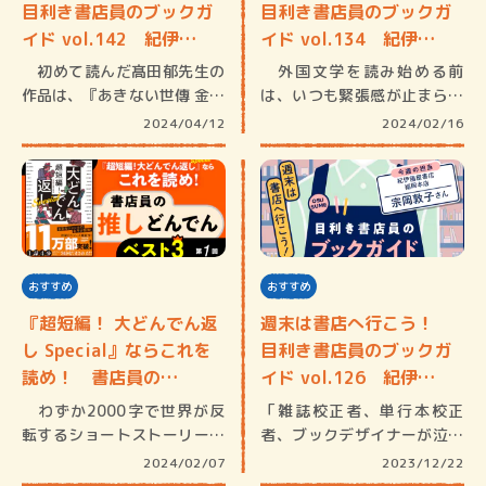
目利き書店員のブックガ
目利き書店員のブックガ
イド vol.142 紀伊…
イド vol.134 紀伊…
初めて読んだ髙田郁先生の
外国文学を読み始める前
作品は、『あきない世傳 金と
は、いつも緊張感が止まらな
銀（五…
い。お恥ず…
2024/04/12
2024/02/16
おすすめ
おすすめ
『超短編！ 大どんでん返
週末は書店へ行こう！
し Special』ならこれを
目利き書店員のブックガ
読め！ 書店員の…
イド vol.126 紀伊…
わずか2000字で世界が反
「雑誌校正者、単行本校正
転するショートストーリーの
者、ブックデザイナーが泣い
アンソ…
た。」「全…
2024/02/07
2023/12/22