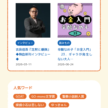
インタビュー
読みもの
吉良信吾『沈黙と爆弾』
辛酸なめ子「お金入門」
◆熱血新刊インタビュー
23．ギャラが発生し
◆
ない大人…
2026-03-11
2026-06-24
人気ワード
GOAT
GO-mono文学賞
警察小説新人賞
探偵小石は恋しない
ゆっきゅん