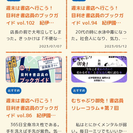
週末は書店へ行こう！
週末は書店へ行こう！
目利き書店員のブックガ
目利き書店員のブックガ
イド vol.102 紀伊…
イド vol.94 紀伊國…
店長の前で大号泣してしま
20代の時に水泳中毒になっ
った。きっかけは『不便なコ
た。社会人になり、気力、体
ンビニ』…
力のな…
2023/07/07
2023/05/12
おすすめ
おすすめ
週末は書店へ行こう！
むちゃぶり御免！書店員
目利き書店員のブックガ
リレーコラム＊第７回
イド vol.86 紀伊國…
365日全身冷え性である。
私はとにかくメンタルが弱
手を洗えば手先が紫色。気温
い。毎日一ミリでもいいから