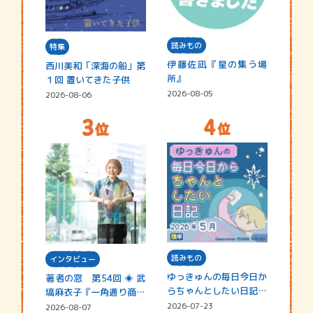
読みもの
特集
伊藤佐凪『星の集う場
西川美和「深海の船」第
所』
１回 置いてきた子供
2026-08-05
2026-08-06
読みもの
インタビュー
ゆっきゅんの毎日今日か
著者の窓 第54回 ◈ 武
らちゃんとしたい日記
塙麻衣子『一角通り商店
☆202…
街の…
2026-07-23
2026-08-07