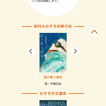
いて特別掲載します。
新刊＆おすすめ単行本
 二重拘束の…
星の集う場所
記憶
緒
著／伊藤佐凪
著／
おすすめ文庫本