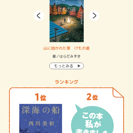
・システム
山に抱かれた家 けもの道
神
イン…
著／はらだみずき
著
もっとみる
ランキング