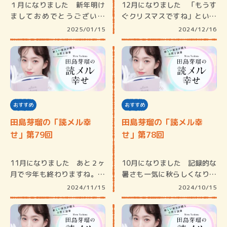
１月になりました 新年明け
12月になりました 「もうす
ましておめでとうございま
ぐクリスマスですね」という
す。『読メ…
会話が…
2025/01/15
2024/12/16
おすすめ
おすすめ
田島芽瑠の「読メル幸
田島芽瑠の「読メル幸
せ」第79回
せ」第78回
11月になりました あと２ヶ
10月になりました 記録的な
月で今年も終わりますね。こ
暑さも一気に秋らしくなり一
の時期…
瞬で季…
2024/11/15
2024/10/15