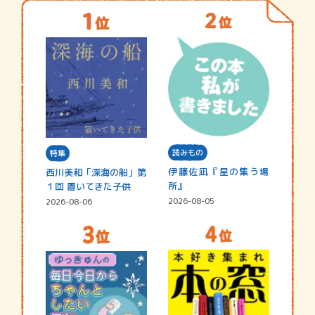
読みもの
特集
伊藤佐凪『星の集う場
西川美和「深海の船」第
所』
１回 置いてきた子供
2026-08-05
2026-08-06