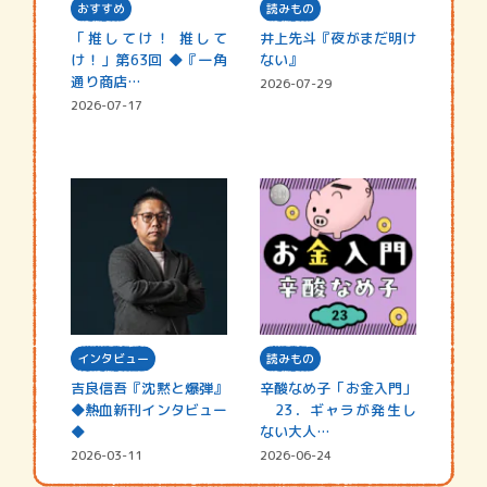
おすすめ
読みもの
「推してけ！ 推して
井上先斗『夜がまだ明け
け！」第63回 ◆『一角
ない』
通り商店…
2026-07-29
2026-07-17
インタビュー
読みもの
吉良信吾『沈黙と爆弾』
辛酸なめ子「お金入門」
◆熱血新刊インタビュー
23．ギャラが発生し
◆
ない大人…
2026-03-11
2026-06-24