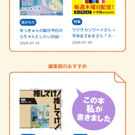
特集
読みもの
ワクサカソウヘイさん ×
ゆっきゅんの毎日今日か
平井まさあきさん「スペ
らちゃんとしたい日記
シャ…
☆202…
2026-07-30
2026-07-23
編集部のおすすめ