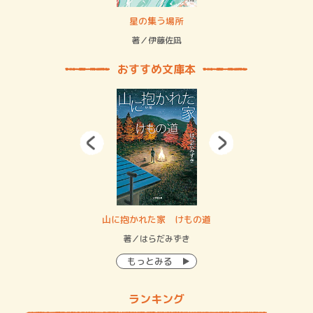
 二重拘束の…
星の集う場所
記憶
緒
著／伊藤佐凪
著／
おすすめ文庫本
・システム
山に抱かれた家 けもの道
神
イン…
著／はらだみずき
著
もっとみる
ランキング