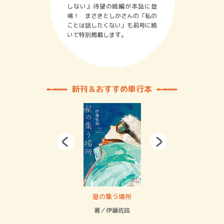
しない』待望の続編が本誌に登
場！ まさきとしかさんの「私の
ことは話したくない」も前号に続
いて特別掲載します。
新刊＆おすすめ単行本
 二重拘束の…
星の集う場所
記憶
緒
著／伊藤佐凪
著／