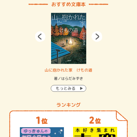
おすすめ文庫本
・システム
山に抱かれた家 けもの道
神
イン…
著／はらだみずき
著
もっとみる
ランキング