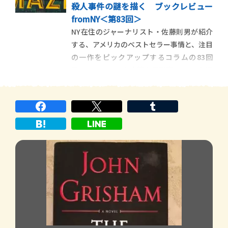
殺人事件の謎を描く ブックレビュー
ます。 ＜第84回＞家庭内 […]
fromNY＜第83回＞
NY在住のジャーナリスト・佐藤則男が紹介
する、アメリカのベストセラー事情と、注目
の一作をピックアップするコラムの83回
目。ニューヨーク市警の元刑事で、FBIを退
職させられたばかりの主人公、ジョン・コ
ーリーのパラノイア的な、独りよがりで極
端な認識や行動とともにストーリーが展開
していく最新ミステリーを紹 […]