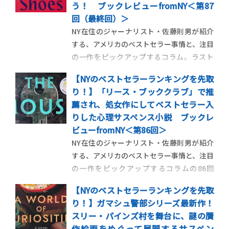
う！ ブックレビューfromNY＜第87
回（最終回）＞
NY在住のジャーナリスト・佐藤則男が紹介
する、アメリカのベストセラー事情と、注目
の一作をピックアップするコラム。ラスト
は、クリスチャンルブタンの赤いクロコの
【NYのベストセラーランキングを先取
ハイヒールを軸に、女性たちの絆とパワー
り！】「リース・ブッククラブ」で推
を描く、ジョジョ・モイーズの最新作を紹
薦され、処女作にしてベストセラー入
介します。 ＜第87回＞二人の女性の運命を
りした心理サスペンス小説 ブックレ
変えた赤いクロコのハイヒー […]
ビューfromNY＜第86回＞
NY在住のジャーナリスト・佐藤則男が紹介
する、アメリカのベストセラー事情と、注目
の一作をピックアップするコラムの86回
目。今回はアメリカで影響力のあるブックク
【NYのベストセラーランキングを先取
ラブで取り上げられて話題となった、若い
り！】ガマシュ警部シリーズ最新作！
女性の突然死動画からストーリーがはじま
スリー・パインズ村を舞台に、謎の贋
るアナ・レイエズの処女小説を紹介しま
作絵画をめぐって展開するサスペン