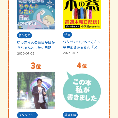
特集
読みもの
ワクサカソウヘイさん ×
ゆっきゅんの毎日今日か
平井まさあきさん「スペ
らちゃんとしたい日記
シャ…
☆202…
2026-07-30
2026-07-23
読みもの
インタビュー