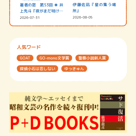
伊藤佐凪『星の集う場
著者の窓 第53回 ◈ 井
所』
上先斗『夜がまだ明けな
い』
2026-08-05
2026-07-31
人気ワード
GOAT
GO-mono文学賞
警察小説新人賞
探偵小石は恋しない
ゆっきゅん