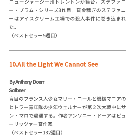
ニュージャージー州トレントンが舞台。ステファニ
ー・プラム・シリーズ3作目。賞金稼ぎのステファニ
ーはアイスクリーム工場での殺人事件に巻き込まれ
た。
（ベストセラー5週目）
10.All the Light We Cannot See
By Anthony Doerr
Scribner
盲目のフランス人少女マリー・ロールと機械マニアの
ヒトラー青年隊の少年ウェルナーが第２次大戦中にサ
ン・マロで遭遇する。作者アンソニー・ドーアはピュ
ーリッツァー賞作家。
（ベストセラー132週目）