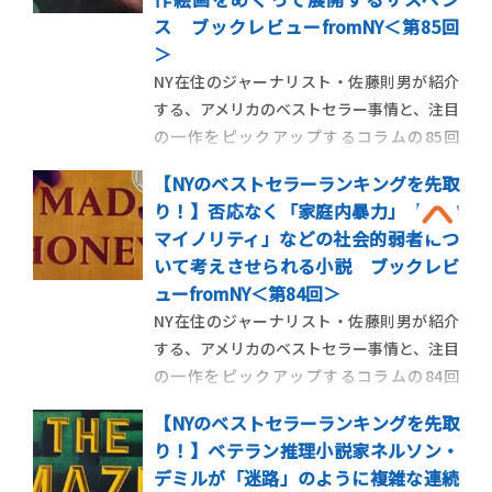
す。 ＜第86回＞7年前に別れ […]
ス ブックレビューfromNY＜第85回
＞
NY在住のジャーナリスト・佐藤則男が紹介
する、アメリカのベストセラー事情と、注目
の一作をピックアップするコラムの85回
目。今回はカナダ人小説家ルイーズ・ペニ
【NYのベストセラーランキングを先取
ーの代表作、ケベック州警察の警部アルマ
り！】否応なく「家庭内暴力」「性的
ン・ガマシュを主人公とする推理小説シリ
マイノリティ」などの社会的弱者につ
ーズの最新作を紹介します。 ＜第85回＞
いて考えさせられる小説 ブックレビ
「謎の贋作絵画」をめぐって展 […]
ューfromNY＜第84回＞
NY在住のジャーナリスト・佐藤則男が紹介
する、アメリカのベストセラー事情と、注目
の一作をピックアップするコラムの84回
目。ベストセラー作家のジョディ・ピコー
【NYのベストセラーランキングを先取
と、性的マイノリティの人権擁護の活動家ジ
り！】ベテラン推理小説家ネルソン・
ェニファー・フィニィ・ボイランがタッグ
デミルが「迷路」のように複雑な連続
を組んで、重いテーマを描いた作品を紹介し