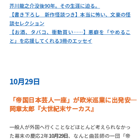
芥川龍之介没後90年。その生涯に迫る。
【書き下ろし 新作怪談つき】本当に怖い、文豪の怪
談セレクション
【お酒、タバコ、衝動買い……】悪癖を「やめるこ
と」を応援してくれる3冊のエッセイ
10月29日
「帝国日本芸人一座」が欧米巡業に出発――安
岡章太郎『大世紀末サーカス』
一般人が外国へ行くことなどほとんど考えられなかっ
た幕末の慶応2年
10月29日
、なんと曲芸師の一団「帝