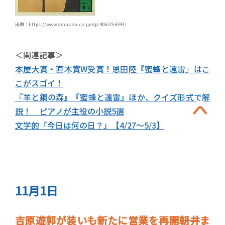
出典：https://www.amazon.co.jp/dp/4062756943/
＜関連記事＞
本屋大賞・直木賞W受賞！恩田陸『蜜蜂と遠雷』はこ
こがスゴイ！
『羊と鋼の森』『蜜蜂と遠雷』ほか、クイズ形式で解
説！ ピアノが主役の小説5選
文学的「今日は何の日？」【4/27～5/3】
11月1日
吉原遊郭が装いも新たに営業を再開――朝井ま