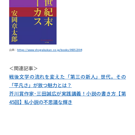
出典：
https://www.shogakukan.co.jp/books/09352304
＜関連記事＞
戦後文学の流れを変えた「第三の新人」世代。その
「平凡さ」が放つ魅力とは？
芥川賞作家･三田誠広が実践講義！小説の書き方【第
45回】私小説の不思議な輝き