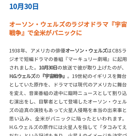
10月30日
オーソン・ウェルズのラジオドラマ『宇宙
戦争』で全米がパニックに
1938年、アメリカの俳優
オーソン・ウェルズ
はCBSラ
ジオで短編ドラマの番組『マーキュリー劇場』に起用
されました。
10月30日
の放送で彼が取り上げたのが、
H.G.ウェルズ
の
『宇宙戦争』
。19世紀のイギリスを舞台
としていた原作を、ドラマでは現代のアメリカに舞台
を変え、音楽番組の途中に臨時ニュースとして割り込
む演出をし、目撃者として登場したオーソン・ウェル
ズの迫真の演技もあって火星人侵略を本当の出来事と
思い込み、全米がパニックに陥ったといわれます。
H.G.ウェルズの原作には火星人を指して「タコみてえ
だな」という記述もあり、火星人のイメージを決定づ