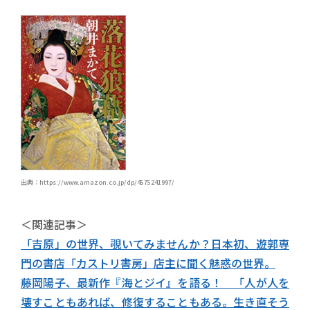
出典：https://www.amazon.co.jp/dp/4575241997/
＜関連記事＞
「吉原」の世界、覗いてみませんか？日本初、遊郭専
門の書店「カストリ書房」店主に聞く魅惑の世界。
藤岡陽子、最新作『海とジイ』を語る！ 「人が人を
壊すこともあれば、修復することもある。生き直そう