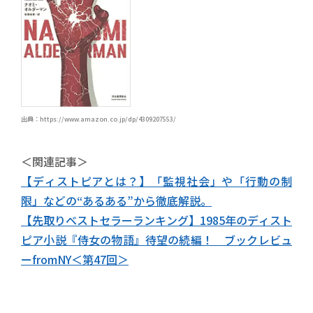
出典：https://www.amazon.co.jp/dp/4309207553/
＜関連記事＞
【ディストピアとは？】「監視社会」や「行動の制
限」などの“あるある”から徹底解説。
【先取りベストセラーランキング】1985年のディスト
ピア小説『侍女の物語』待望の続編！ ブックレビュ
ーfromNY＜第47回＞