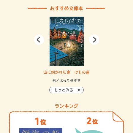
おすすめ文庫本
・システム
山に抱かれた家 けもの道
神
イン…
著／はらだみずき
著
もっとみる
ランキング