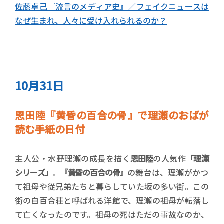
佐藤卓己『流言のメディア史』／フェイクニュースは
なぜ生まれ、人々に受け入れられるのか？
10月31日
恩田陸『黄昏の百合の骨』で理瀬のおばが
読む手紙の日付
主人公・水野理瀬の成長を描く
恩田陸
の人気作
「理瀬
シリーズ」
。
『黄昏の百合の骨』
の舞台は、理瀬がかつ
て祖母や従兄弟たちと暮らしていた坂の多い街。この
街の白百合荘と呼ばれる洋館で、理瀬の祖母が転落し
て亡くなったのです。祖母の死はただの事故なのか、