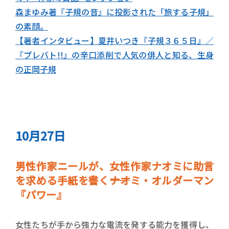
森まゆみ著『子規の音』に投影された「旅する子規」
の素顔。
【著者インタビュー】夏井いつき『子規３６５日』／
『プレバト!!』の辛口添削で人気の俳人と知る、生身
の正岡子規
10月27日
男性作家ニールが、女性作家ナオミに助言
を求める手紙を書く――ナオミ・オルダーマン
『パワー』
女性たちが手から強力な電流を発する能力を獲得し、