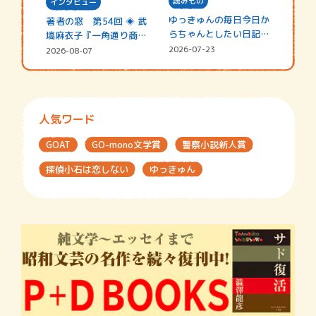
読みもの
インタビュー
ゆっきゅんの毎日今日か
著者の窓 第54回 ◈ 武
らちゃんとしたい日記
塙麻衣子『一角通り商店
☆202…
街の…
2026-07-23
2026-08-07
人気ワード
GOAT
GO-mono文学賞
警察小説新人賞
探偵小石は恋しない
ゆっきゅん