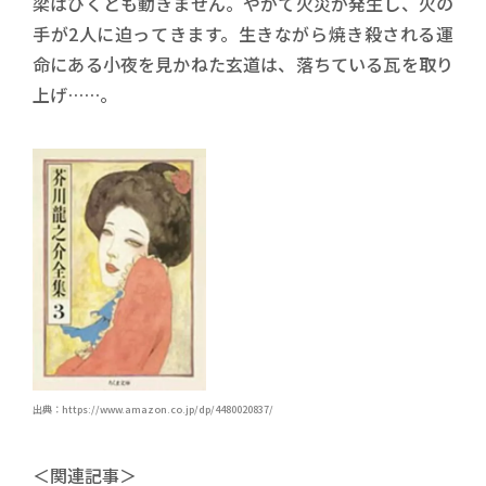
梁はびくとも動きません。やがて火災が発生し、火の
手が2人に迫ってきます。生きながら焼き殺される運
命にある小夜を見かねた玄道は、落ちている瓦を取り
上げ……。
出典：https://www.amazon.co.jp/dp/4480020837/
＜関連記事＞