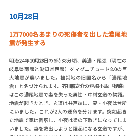
10月28日
1万7000名あまりの死傷者を出した濃尾地
震が発生する
明治24年
10月28日
の6時38分頃、美濃・尾張（現在の
岐阜県南部と愛知県西部）をマグニチュード8.0の巨
大地震が襲いました。被災地の旧国名から「濃尾地
震」と名づけられます。
芥川龍之介
の短編小説
「疑惑」
はこの濃尾地震で妻を失った男性・中村玄道の物語。
地震が起きたとき、玄道は井戸端に、妻・小夜は台所
にいました。これが2人の運命を分けます。突如起き
た地震で家は倒壊し、小夜は梁の下敷きになってしま
いました。妻を救出しようと躍起になる玄道ですが、