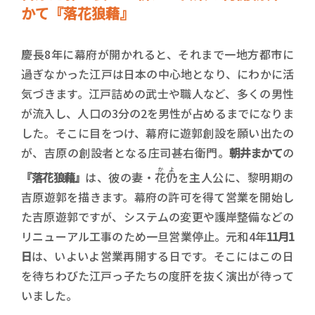
かて『落花狼藉』
慶長8年に幕府が開かれると、それまで一地方都市に
過ぎなかった江戸は日本の中心地となり、にわかに活
気づきます。江戸詰めの武士や職人など、多くの男性
が流入し、人口の3分の2を男性が占めるまでになりま
した。そこに目をつけ、幕府に遊郭創設を願い出たの
が、吉原の創設者となる庄司甚右衛門。
朝井まかて
の
かよ
『落花狼藉』
は、彼の妻・
花仍
を主人公に、黎明期の
吉原遊郭を描きます。幕府の許可を得て営業を開始し
た吉原遊郭ですが、システムの変更や護岸整備などの
リニューアル工事のため一旦営業停止。元和4年
11月1
日
は、いよいよ営業再開する日です。そこにはこの日
を待ちわびた江戸っ子たちの度肝を抜く演出が待って
いました。