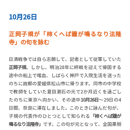
10月26日
正岡子規が「柿くへば鐘が鳴るなり法隆
寺」の句を詠む
日清戦争では自ら志願して、記者として従軍していた
正岡子規
。しかし、明治28年に終戦を迎えて帰国する
途中の船上で喀血、しばらく神戸で入院生活を送った
のちに故郷の愛媛県松山市に帰ります。同市の中学校
で教師をしていた夏目漱石の元で2か月近くを過ごし
たのちに東京へ向かい、その途中
10月26日
～29日の4
日間、奈良に滞在しました。このときに詠んだ句が、
子規の代表作のひとつとして知られる
「柿くへば鐘が
鳴るなり法隆寺」
です。この句が元となって、全国果樹