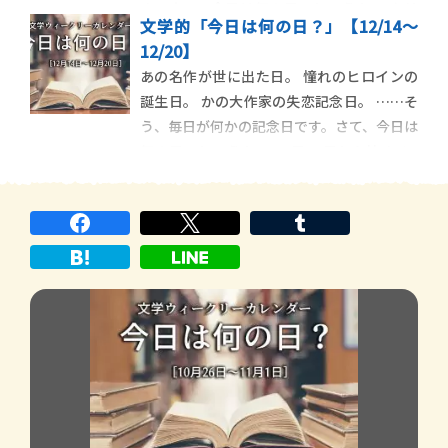
す。さて、今日は何の日でしょうか。 クリ
文学的「今日は何の日？」【12/14～
スマスにかかる12月21日から始まる1週間を
12/20】
見てみましょう。 12月21日 土佐守の任期を
あの名作が世に出た日。 憧れのヒロインの
終えた紀貫之が京へ向けて船出――『土佐
誕生日。 かの大作家の失恋記念日。 ……そ
日記』 『古 […]
う、毎日が何かの記念日です。さて、今日は
何の日でしょうか。 12月14日から始まる1
週間を見てみましょう。 12月14日 大石内蔵
助率いる赤穂四十七士が吉良上野介邸に討
ち入り 元禄14年3月14日、江戸城・松の廊
下で赤 […]