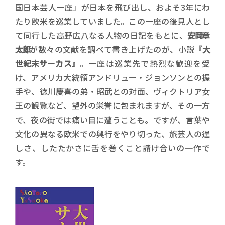
国日本芸人一座」が日本を飛び出し、およそ3年にわ
たり欧米を巡業していました。この一座の後見人とし
て同行した高野広八なる人物の日記をもとに、
安岡章
太郎
が数々の文献を調べて書き上げたのが、小説
『大
世紀末サーカス』
。一座は巡業先で熱烈な歓迎を受
け、アメリカ大統領アンドリュー・ジョンソンとの握
手や、徳川慶喜の弟・昭武との対面、ヴィクトリア女
王の観覧など、望外の栄誉に包まれますが、その一方
で、夜の街では痛い目に遭うことも。ですが、言葉や
文化の異なる欧米での興行をやり切った、旅芸人の逞
しさ、したたかさに舌を巻くこと請け合いの一作で
す。