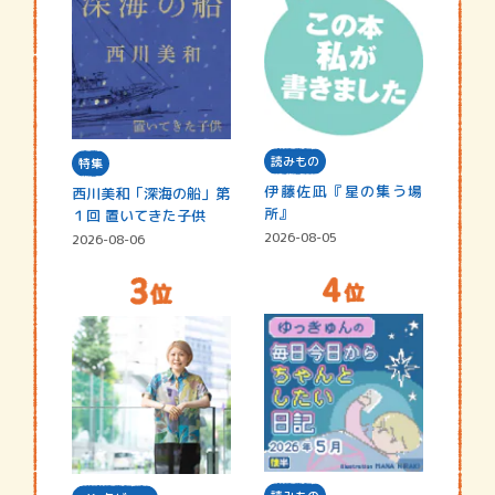
読みもの
特集
伊藤佐凪『星の集う場
西川美和「深海の船」第
所』
１回 置いてきた子供
2026-08-05
2026-08-06