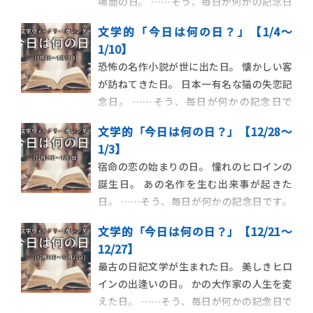
場面の日。 ……そう、毎日が何かの記念日
です。さて、今日は何の日でしょうか。 鏡
文学的「今日は何の日？」【1/4～
開きが行われる1月11日から始まる1週間あ
1/10】
まりを見てみましょう。 1月11日 将軍・徳
恐怖の名作小説が世に出た日。 懐かしい客
川家光の忌日を避け、鏡開きが行われるよ
が訪ねてきた日。 日本一有名な猫の失恋記
うになる 現在で […]
念日。 ……そう、毎日が何かの記念日で
す。さて、今日は何の日でしょうか。 仕事
文学的「今日は何の日？」【12/28～
始の1月4日から始まる1週間を見てみましょ
1/3】
う。 1月4日 根所蜜三郎がスーパー・マーケ
宿命の恋の始まりの日。 憧れのヒロインの
ット前に集まる人々を見かける――大江健
誕生日。 あの名作を生む出来事が起きた
三郎『万延元年のフ […]
日。 ……そう、毎日が何かの記念日です。
さて、今日は何の日でしょうか。 年の瀬せ
文学的「今日は何の日？」【12/21～
まる12月28日からの1週間を見てみましょ
12/27】
う。 12月28日 C・ウィリス『ドゥームズデ
最古の日記文学が生まれた日。 美しきヒロ
イ・ブック』において、タイムトラベルし
インの出逢いの日。 かの大作家の人生を変
た学生が現代に戻 […]
えた日。 ……そう、毎日が何かの記念日で