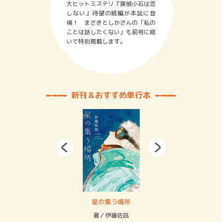
大ヒットミステリ『探偵小石は恋
しない』待望の続編が本誌に登
場！ まさきとしかさんの「私の
ことは話したくない」も前号に続
いて特別掲載します。
新刊＆おすすめ単行本
賞金稼ぎスリーサム！ 二重拘束の…
星の集う場所
記憶
緒
著／伊藤佐凪
著／