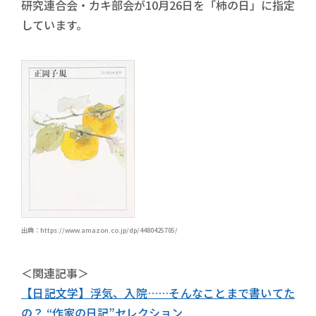
研究連合会・カキ部会が10月26日を「柿の日」に指定
しています。
出典：https://www.amazon.co.jp/dp/4480425705/
＜関連記事＞
【日記文学】浮気、入院……そんなことまで書いてた
の？ “作家の日記”セレクション