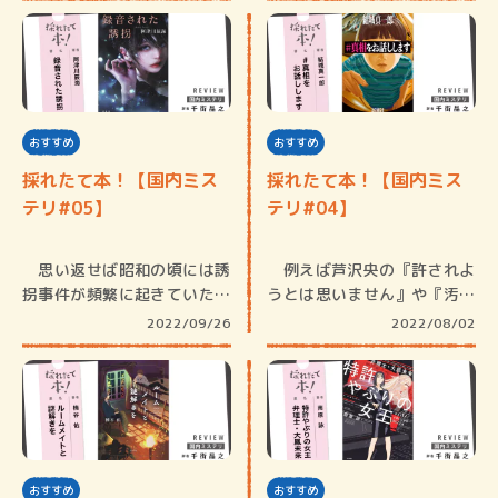
おすすめ
おすすめ
採れたて本！【国内ミス
採れたて本！【国内ミス
テリ#05】
テリ#04】
思い返せば昭和の頃には誘
例えば芦沢央の『許されよ
拐事件が頻繁に起きていた記
うとは思いません』や『汚れ
憶がある…
た手をそ…
2022/09/26
2022/08/02
おすすめ
おすすめ