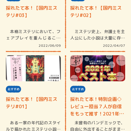
採れたて本！【国内ミス
採れたて本！【国内ミス
テリ#03】
テリ#02】
本格ミステリにおいて、フ
ミステリ史上、弁護士を主
ェアプレイを重んじること
人公にした小説は大量に存在
と、意外な…
する（ち…
2022/06/09
2022/04/07
おすすめ
おすすめ
採れたて本！【国内ミス
採れたて本！特別企画◇
テリ#01】
レビュー担当７人が自信
をもって推す！2021年
ベ…
ある一家の年代記のスタイ
未曾有のパンデミックで、
ルで描かれたミステリ小説と
自由に外出することがままな