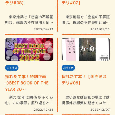
テリ#08】
テリ#07】
東京地裁で「密室の不解証
東京地裁で「密室の不解証
明は、現場の不在証明と同等
明は、現場の不在証明と同等
の価値が…
の価値が…
2023/04/13
2023/01/31
おすすめ
おすすめ
採れたて本！特別企画
採れたて本！【国内ミス
◇BEST BOOK OF THE
テリ#06】
YEAR 20…
新たな年に期待がふくら
思い返せば昭和の頃には誘
む、この季節。振り返ると、
拐事件が頻繁に起きていた記
2022年…
憶がある…
2022/12/28
2022/12/07