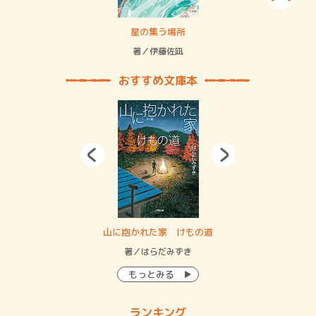
 二重拘束の…
星の集う場所
記憶
緒
著／伊藤佐凪
著／
おすすめ文庫本
・システム
山に抱かれた家 けもの道
神
イン…
著／はらだみずき
著
もっとみる
ランキング