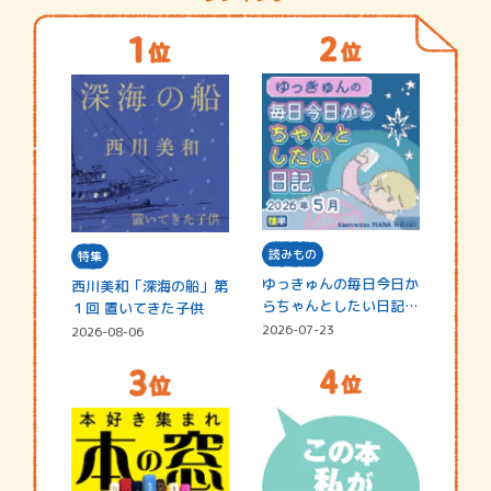
読みもの
特集
ゆっきゅんの毎日今日か
西川美和「深海の船」第
らちゃんとしたい日記
１回 置いてきた子供
☆202…
2026-07-23
2026-08-06