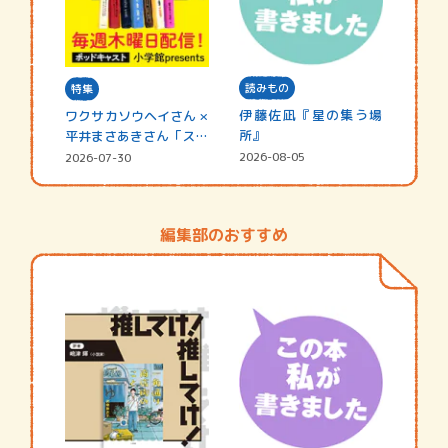
読みもの
特集
伊藤佐凪『星の集う場
ワクサカソウヘイさん ×
所』
平井まさあきさん「スペ
シャ…
2026-08-05
2026-07-30
編集部のおすすめ