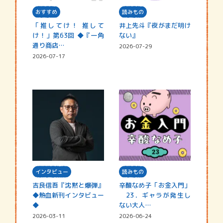
おすすめ
読みもの
「推してけ！ 推して
井上先斗『夜がまだ明け
け！」第63回 ◆『一角
ない』
通り商店…
2026-07-29
2026-07-17
インタビュー
読みもの
吉良信吾『沈黙と爆弾』
辛酸なめ子「お金入門」
◆熱血新刊インタビュー
23．ギャラが発生し
◆
ない大人…
2026-03-11
2026-06-24