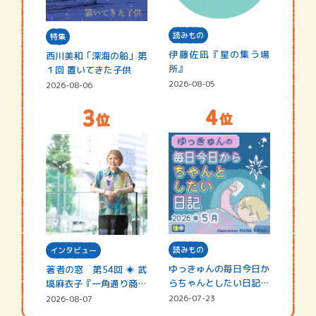
読みもの
特集
伊藤佐凪『星の集う場
西川美和「深海の船」第
所』
１回 置いてきた子供
2026-08-05
2026-08-06
読みもの
インタビュー
ゆっきゅんの毎日今日か
著者の窓 第54回 ◈ 武
らちゃんとしたい日記
塙麻衣子『一角通り商店
☆202…
街の…
2026-07-23
2026-08-07