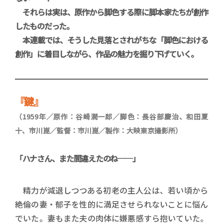
それらは実は、原作から脚色する際に脚本家たちが創作
したものだった。
本連載では、そうした見落とされがちな「脚色における
創作」に着目しながら、作品の魅力を掘り下げていく。
『鍵』
（1959年／原作：谷崎潤一郎／脚色：長谷部慶治、和田夏
十、市川崑／監督：市川崑／製作：大映東京撮影所）
「ハナさん、また間違えたのね
──
」
精力が減退しつつある初老の主人公は、若い頃から
絶倫の妻・郁子を性的に満足させられないことに悩ん
でいた。妻もまた夫の肉体に嫌悪感すら抱いていた。