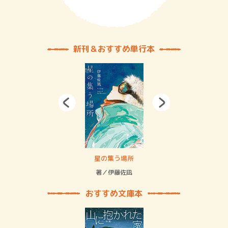
新刊＆おすすめ単行本
 二重拘束の…
星の集う場所
記憶
緒
著／伊藤佐凪
著／
おすすめ文庫本