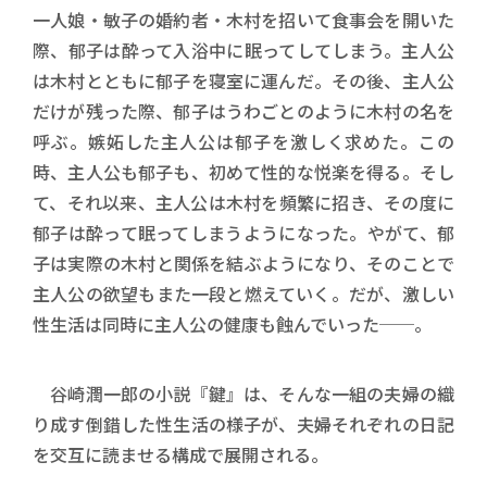
一人娘・敏子の婚約者・木村を招いて食事会を開いた
際、郁子は酔って入浴中に眠ってしてしまう。主人公
は木村とともに郁子を寝室に運んだ。その後、主人公
だけが残った際、郁子はうわごとのように木村の名を
呼ぶ。嫉妬した主人公は郁子を激しく求めた。この
時、主人公も郁子も、初めて性的な悦楽を得る。そし
て、それ以来、主人公は木村を頻繁に招き、その度に
郁子は酔って眠ってしまうようになった。やがて、郁
子は実際の木村と関係を結ぶようになり、そのことで
主人公の欲望もまた一段と燃えていく。だが、激しい
性生活は同時に主人公の健康も蝕んでいった──。
谷崎潤一郎の小説『鍵』は、そんな一組の夫婦の織
り成す倒錯した性生活の様子が、夫婦それぞれの日記
を交互に読ませる構成で展開される。