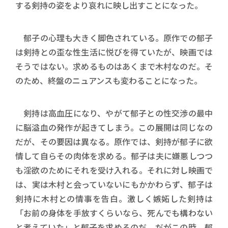
する剣持の姿をより哀れに映し出すことになった。
郁子の心理も大きく脚色されている。原作での郁子
は剣持との歪な性生活に悦びを得ていたが、映画では
そうではない。求めるものはあくまで木村なのだ。そ
のため、終盤のニュアンスも変わることになった。
剣持は高血圧になり、やがて郁子との性交渉の最中
に脳溢血の発作が起きてしまう。この展開は同じなの
だが、その要因は異なる。原作では、剣持が郁子に欲
情して自らその肉体を求める。郁子は夫に嫌悪しつつ
も淫欲のためにそれを受け入れる。それに対し映画で
は、実は木村と会っていないにもかかわらず、郁子は
剣持に木村との情事を告白。激しく嫉妬した剣持は
「お前の身体を手放すくらいなら、死んでも構わない
と考えていた」と郁子を求めるのだ。だがこの時、郁