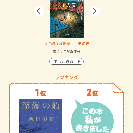
・システム
山に抱かれた家 けもの道
神
イン…
著／はらだみずき
著
もっとみる
ランキング