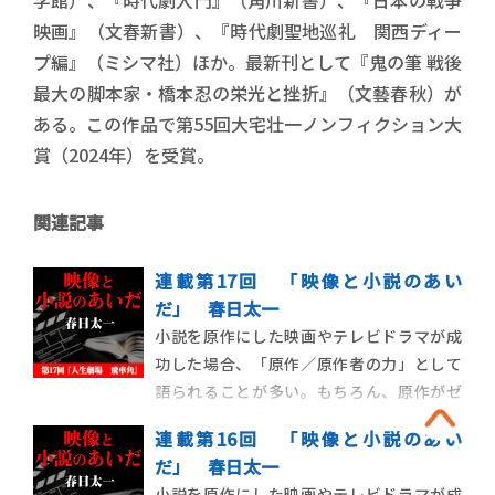
学館）、『時代劇入門』（角川新書）、『日本の戦争
映画』（文春新書）、『時代劇聖地巡礼 関西ディー
プ編』（ミシマ社）ほか。最新刊として『鬼の筆 戦後
最大の脚本家・橋本忍の栄光と挫折』（文藝春秋）が
ある。この作品で第55回大宅壮一ノンフィクション大
賞（2024年）を受賞。
関連記事
連載第17回 「映像と小説のあい
だ」 春日太一
小説を原作にした映画やテレビドラマが成
功した場合、「原作／原作者の力」として
語られることが多い。もちろん、原作がゼ
ロから作品世界を生み出したのだから、そ
連載第16回 「映像と小説のあい
の力が大きいことには違いない。ただ一方
だ」 春日太一
で、映画やテレビドラマを先に観てから原
小説を原作にした映画やテレビドラマが成