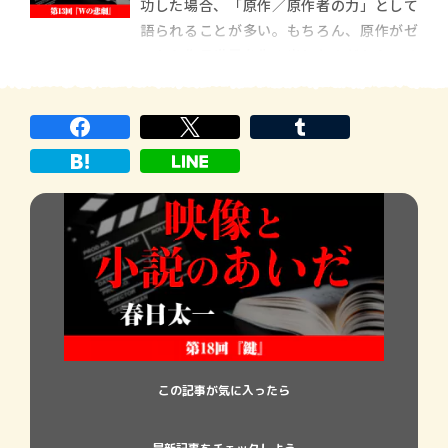
功した場合、「原作／原作者の力」として
大きなインパクトを与えたセリフ、物語展
語られることが多い。もちろん、原作がゼ
開、登場人物が原
ロから作品世界を生み出したのだから、そ
の力が大きいことには違いない。ただ一方
で、映画やテレビドラマを先に観てから原
作を読んだ際に気づくことがある。劇中で
大きなインパクトを与えたセリフ、物語展
開、登場人物が原
この記事が気に入ったら