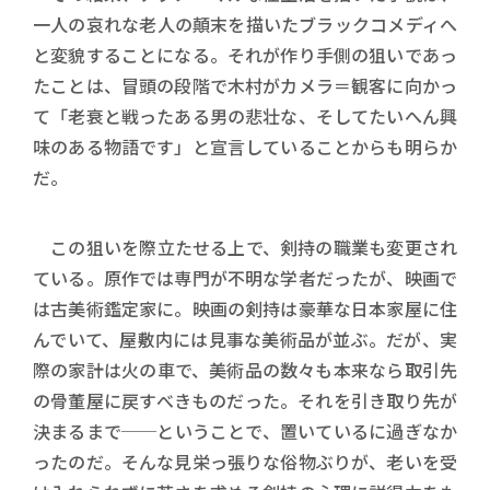
一人の哀れな老人の顛末を描いたブラックコメディへ
と変貌することになる。それが作り手側の狙いであっ
たことは、冒頭の段階で木村がカメラ＝観客に向かっ
て「老衰と戦ったある男の悲壮な、そしてたいへん興
味のある物語です」と宣言していることからも明らか
だ。
この狙いを際立たせる上で、剣持の職業も変更され
ている。原作では専門が不明な学者だったが、映画で
は古美術鑑定家に。映画の剣持は豪華な日本家屋に住
んでいて、屋敷内には見事な美術品が並ぶ。だが、実
際の家計は火の車で、美術品の数々も本来なら取引先
の骨董屋に戻すべきものだった。それを引き取り先が
決まるまで──ということで、置いているに過ぎなか
ったのだ。そんな見栄っ張りな俗物ぶりが、老いを受