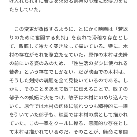
け入れられずに若さを求める剣持の心理に説得力をも
たらしていた。
この変更が象徴するように、とにかく映画は「若返
りのために奮闘する剣持」を哀れで滑稽な存在とし
て、徹底して冷たく突き放して描いている。特に、木
村の存在がそれを際立たせていた。原作の木村は夫婦
の前にいる姿のみのため、「性生活のダシに使われる
若者」という存在でしかない。だが映画での木村は、
そうした剣持の魂胆を全て見抜いているのである。し
かも、そのことをあえて敏子に伝えることで、敏子の
郁子への嫉妬に火をつけ、敏子は木村にのめり込んで
いく。原作では木村の肉体に溺れつつも精神的に一線
を引いていた郁子も、映画では木村の虜として描かれ
ていた。この一家をクールに操る、悪魔的な存在とし
て木村は描かれているのだ。そのことが、懸命に奮闘