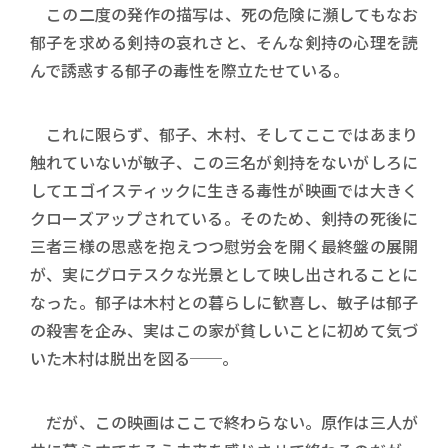
この二度の発作の描写は、死の危険に瀕してもなお
郁子を求める剣持の哀れさと、そんな剣持の心理を読
んで誘惑する郁子の毒性を際立たせている。
これに限らず、郁子、木村、そしてここではあまり
触れていないが敏子、この三名が剣持をないがしろに
してエゴイスティックに生きる毒性が映画では大きく
クローズアップされている。そのため、剣持の死後に
三者三様の思惑を抱えつつ慰労会を開く最終盤の展開
が、実にグロテスクな光景として映し出されることに
なった。郁子は木村との暮らしに歓喜し、敏子は郁子
の殺害を企み、実はこの家が貧しいことに初めて気づ
いた木村は脱出を図る──。
だが、この映画はここで終わらない。原作は三人が