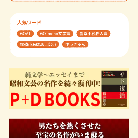
人気ワード
GOAT
GO-mono文学賞
警察小説新人賞
探偵小石は恋しない
ゆっきゅん