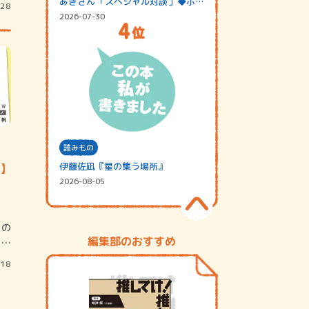
あきさん「スペシャル対談」◆ポッ
/28
ドキャスト…
2026-07-30
読みもの
伊藤佐凪『星の集う場所』
4】
2026-08-05
の
編集部のおすすめ
炭を
/18