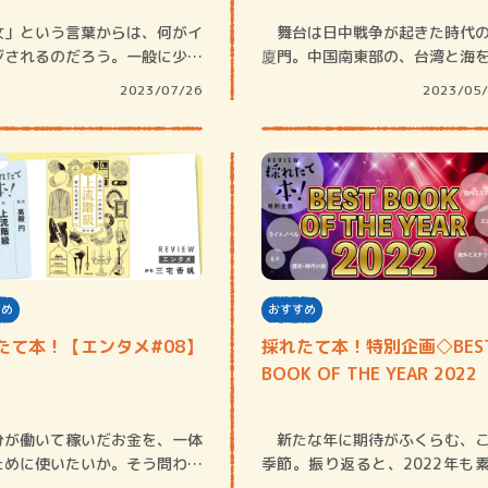
女」という言葉からは、何がイ
舞台は日中戦争が起きた時代
ジされるのだろう。一般に少女
廈門。中国南東部の、台湾と海
といえば…
てた位置にあ…
2023/07/26
2023/05
すめ
おすすめ
たて本！【エンタメ#08】
採れたて本！特別企画◇BES
BOOK OF THE YEAR 2022
が働いて稼いだお金を、一体
新たな年に期待がふくらむ、
ために使いたいか。そう問われ
季節。振り返ると、2022年も
、皆が「…
らしい文芸…