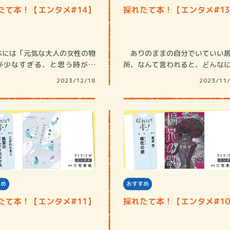
ロボット・イン・ザ・シ
たて本！【エンタメ#14】
採れたて本！【エンタメ#1
著／デボラ・イン…
には「元気な大人の女性の物
ありのままの自分でいていい
が少なすぎる、と思う時があ
所、なんて言われると、どんな
たとえば映…
しくて繊細で…
2023/12/18
2023/11
すめ
おすすめ
たて本！【エンタメ#11】
採れたて本！【エンタメ#1