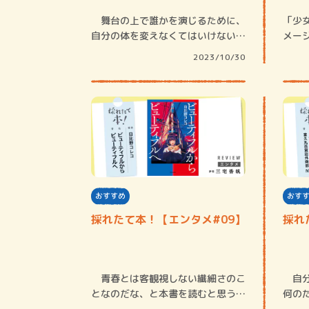
舞台の上で誰かを演じるために、
「少
自分の体を変えなくてはいけない。
メー
それはバレリ…
漫画
2023/10/30
おすすめ
おす
採れたて本！【エンタメ#09】
採れ
青春とは客観視しない繊細さのこ
自分
となのだな、と本書を読むと思う。
何の
なぜ私たちは…
ると