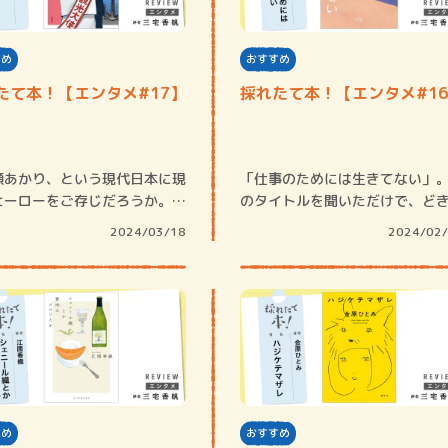
すめ
おすすめ
たて本！【エンタメ#17】
採れたて本！【エンタメ#1
賞金稼ぎスリーサム！ 二重
あかり、という現代日本に現
「仕事のためには生きてない」
著／川瀬七緒
ヒーローをご存じだろうか。ヒ
のタイトルを聞いただけで、ど
ーという…
としてしまう…
2024/03/18
2024/02
すめ
おすすめ