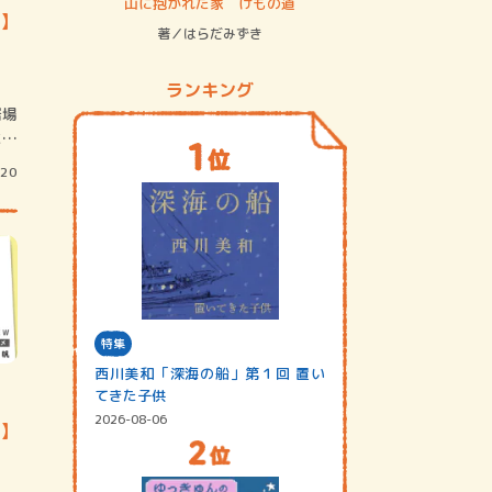
ステム
山に抱かれた家 けもの道
神無島
3】
著／はらだみずき
著／あさ
ランキング
居場
に優
/20
特集
西川美和「深海の船」第１回 置い
てきた子供
2026-08-06
0】