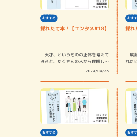
おすすめ
おす
採れたて本！【エンタメ#18】
採れ
天才、というものの正体を考えて
成瀬
みると、たくさんの人から理解した
れた
いという欲求…
ーロ
2024/04/26
おすすめ
おす