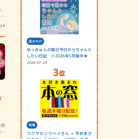
の、
を隔
/24
読みもの
ゆっきゅんの毎日今日からちゃんと
したい日記 ☆2026年5月後半★
2026-07-23
T
この
特集
素晴
ワクサカソウヘイさん × 平井まさ