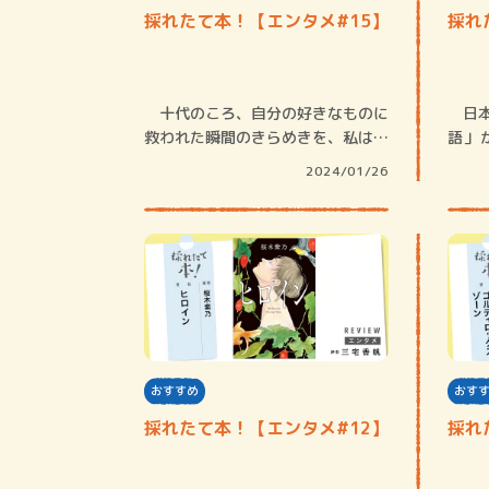
採れたて本！【エンタメ#15】
採れ
十代のころ、自分の好きなものに
日本
救われた瞬間のきらめきを、私は今
語」
でも覚えてい…
る。
2024/01/26
おすすめ
おす
採れたて本！【エンタメ#12】
採れ