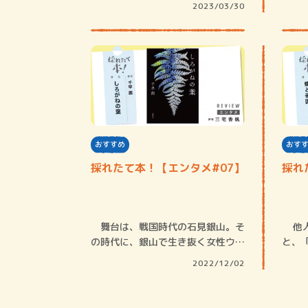
2023/03/30
おすすめ
おす
採れたて本！【エンタメ#07】
採れ
舞台は、戦国時代の石見銀山。そ
他人
の時代に、銀山で生き抜く女性ウメ
と、
の物語を描き…
る。
2022/12/02