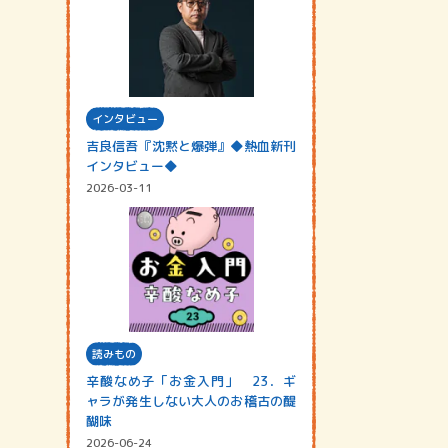
インタビュー
吉良信吾『沈黙と爆弾』◆熱血新刊
インタビュー◆
2026-03-11
読みもの
辛酸なめ子「お金入門」 23．ギ
ャラが発生しない大人のお稽古の醍
醐味
2026-06-24