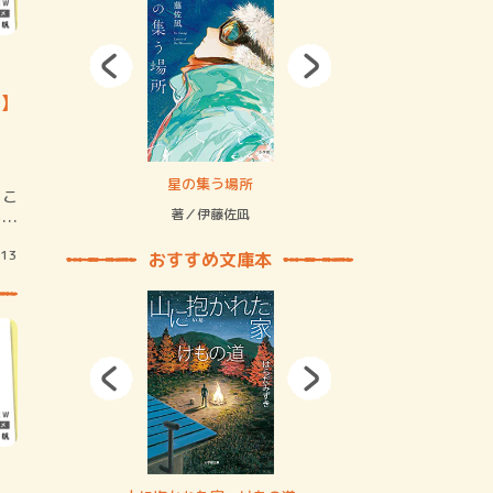
6】
拘束の…
星の集う場所
記憶とツリ
。こ
著／伊藤佐凪
著／何 致
きり
/13
おすすめ文庫本