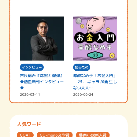
インタビュー
読みもの
吉良信吾『沈黙と爆弾』
辛酸なめ子「お金入門」
◆熱血新刊インタビュー
23．ギャラが発生し
◆
ない大人…
2026-03-11
2026-06-24
人気ワード
GOAT
GO-mono文学賞
警察小説新人賞