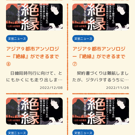
文芸ニュース
文芸ニュース
アジア９都市アンソロジ
アジア９都市アンソロジ
ー『絶縁』ができるまで
ー『絶縁』ができるまで
⑧
⑦
日韓同時刊行に向けて、と
契約書づくりは難航しまし
にもかくにも走り出しまし
たが、ジタバタするうちに突
た。通常の…
破口も見…
2022/12/08
2022/11/26
文芸ニュース
文芸ニュース