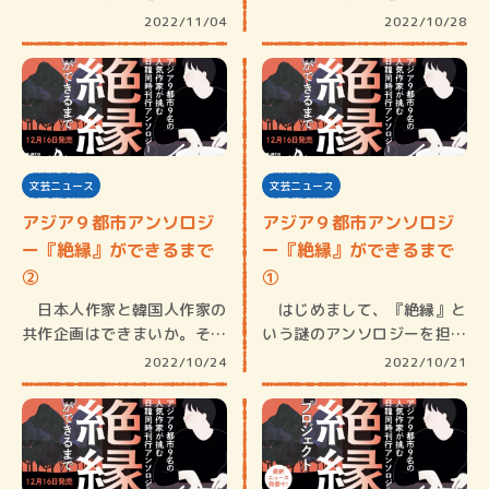
こそ痺れ…
こそ痺れ…
2022/11/04
2022/10/28
文芸ニュース
文芸ニュース
アジア９都市アンソロジ
アジア９都市アンソロジ
ー『絶縁』ができるまで
ー『絶縁』ができるまで
②
①
日本人作家と韓国人作家の
はじめまして、『絶縁』と
共作企画はできまいか。そん
いう謎のアンソロジーを担当
なゆる〜…
した編集…
2022/10/24
2022/10/21