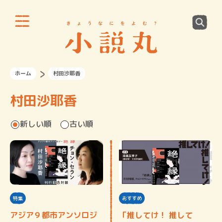
ホーム
村田沙耶香
村田沙耶香
新しい順
古い順
特集
おすすめ
アジア９都市アンソロジ
「推してけ！ 推して