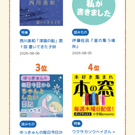
読みもの
特集
伊藤佐凪『星の集う場
西川美和「深海の船」第
所』
１回 置いてきた子供
2026-08-05
2026-08-06
特集
読みもの
ワクサカソウヘイさん ×
ゆっきゅんの毎日今日か