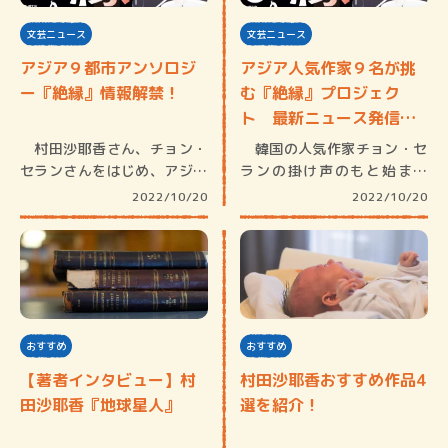
文芸ニュース
文芸ニュース
アジア９都市アンソロジ
アジア人気作家９名が挑
ー『絶縁』情報解禁！
む『絶縁』プロジェク
ト 最新ニュース発信
中！
村田沙耶香さん、チョン・
韓国の人気作家チョン・セ
セランさんをはじめ、アジア
ランの掛け声のもと始まっ
を代表す…
た、９都市…
2022/10/20
2022/10/20
おすすめ
おすすめ
【著者インタビュー】村
村田沙耶香おすすめ作品4
田沙耶香『地球星人』
選を紹介！