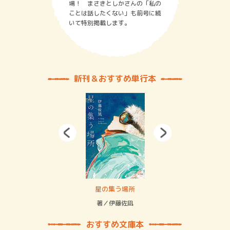
場！ まさきとしかさんの「私の
ことは話したくない」も前号に続
いて特別掲載します。
新刊＆おすすめ単行本
 二重拘束の…
星の集う場所
記憶
緒
著／伊藤佐凪
著／
おすすめ文庫本