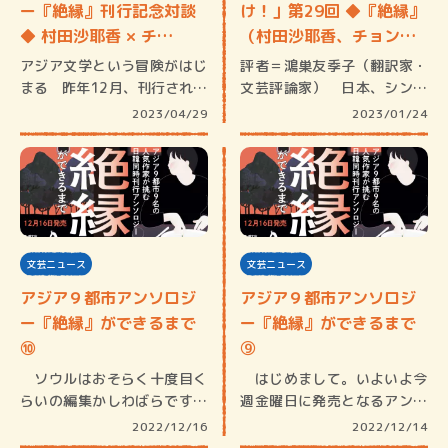
ー『絶縁』刊行記念対談
け！」第29回 ◆『絶縁』
◆ 村田沙耶香 × チ…
（村田沙耶香、チョン・
セ…
アジア文学という冒険がはじ
評者＝鴻巣友季子（翻訳家・
まる 昨年12月、刊行された
文芸評論家） 日本、シンガ
『絶縁…
ポール、…
2023/04/29
2023/01/24
文芸ニュース
文芸ニュース
アジア９都市アンソロジ
アジア９都市アンソロジ
ー『絶縁』ができるまで
ー『絶縁』ができるまで
⑩
⑨
ソウルはおそらく十度目く
はじめまして。いよいよ今
らいの編集かしわばらです。
週金曜日に発売となるアンソ
慣れたは…
ロジー『…
2022/12/16
2022/12/14