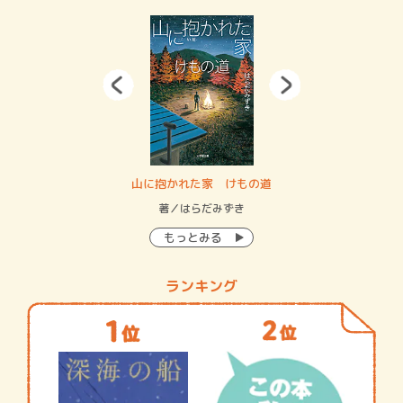
・システム
山に抱かれた家 けもの道
神
イン…
著／はらだみずき
著
もっとみる
ランキング