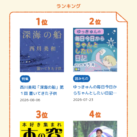
ランキング
読みもの
特集
ゆっきゅんの毎日今日か
西川美和「深海の船」第
らちゃんとしたい日記
１回 置いてきた子供
☆202…
2026-07-23
2026-08-06