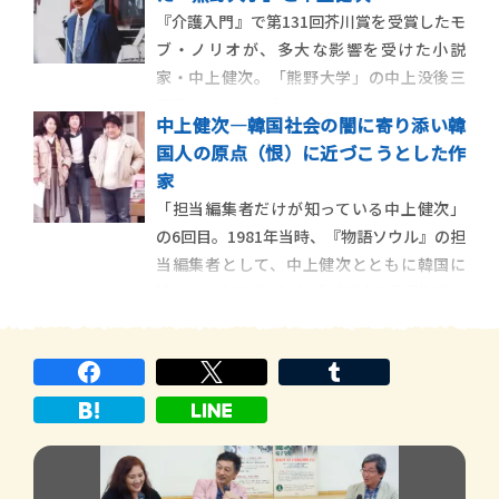
樹』、そして『讃歌』について熱く語りま
『介護入門』で第131回芥川賞を受賞したモ
す。 あの中上文学が、丸ごと電子で読める
ブ・ノリオが、多大な影響を受けた小説
と大好評の『中上健次電子全集』。 […]
家・中上健次。「熊野大学」の中上没後三
回忌セミナーに参加したことから始まった
中上健次―韓国社会の闇に寄り添い韓
そのきっかけを、モブ氏が熱く語ります。
国人の原点（恨）に近づこうとした作
『介護入門』で第１３１回芥川賞を受賞し
家
たモブ・ノリオに強烈な影響を与えた小説
「担当編集者だけが知っている中上健次」
家・中上健次。そのきっかけは、 […]
の6回目。1981年当時、『物語ソウル』の担
当編集者として、中上健次とともに韓国に
渡った中村冨貴氏が、“越境文学”『物語ソ
ウル』と韓国での中上健次の、知られざる
裏側について語ります。 早くより海外、特
にアジアに視線を投げかけていた中上健次
は、三番目の姉の夫が在日 […]