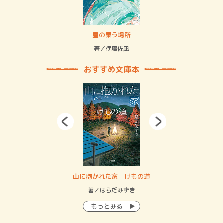
 二重拘束の…
星の集う場所
記憶
緒
著／伊藤佐凪
著／
おすすめ文庫本
・システム
山に抱かれた家 けもの道
神
イン…
著／はらだみずき
著
もっとみる