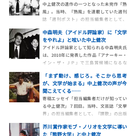
中上健次の遺作の一つとなった未完作『熱
風』。当時、『熱風』を連載していた週刊
誌「週刊ポスト」の担当編集者として、
『熱風』に携わった西澤潤氏が、中上健次
中森明夫（アイドル評論家）に「文学
との思い出を熱く語ります。 中上健次は、
をやれよ」と呟いた中上健次
病に倒れ46歳の若さで夭折してしまいます
アイドル評論家として知られる中森明夫氏
が、晩年に雑誌連載していた作品のうち絶
は、2010年に発表した作品『アナーキー・
筆のまま完結をみなかった4作品あ […]
イン・ザ・ＪＰ』で三島賞候補になるな
ど、純文学の作家の顔をもつマルチな作家。
「まず動け、感じろ。そこから思考
そんな氏に「文学をやれよ」と32年前に奨
が、文学が始まる」中上健次の声が今
めたのが、中上健次でした。ここでしか読
聞こえてくる……
めない、2人の貴重なエピソードをご紹介し
寄稿エッセイ「担当編集者だけが知ってい
ます。 アイドル評論家とし […]
る中上健次」７回目。当時、文芸誌「文學
界」の担当編集者として、『讃歌』の出版
に携わった吉安章氏が、中上健次の後期作
芥川賞作家モブ・ノリオを文学に導い
品『十九歳のジェイコブ』『野性の火炎
た「熊野大学」と中上健次