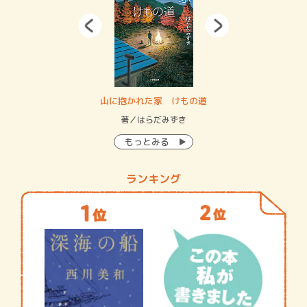
・システム
山に抱かれた家 けもの道
神
イン…
著／はらだみずき
著
もっとみる
ランキング