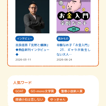
インタビュー
読みもの
吉良信吾『沈黙と爆弾』
辛酸なめ子「お金入門」
◆熱血新刊インタビュー
23．ギャラが発生し
◆
ない大人…
2026-03-11
2026-06-24
人気ワード
GOAT
GO-mono文学賞
警察小説新人賞
探偵小石は恋しない
ゆっきゅん