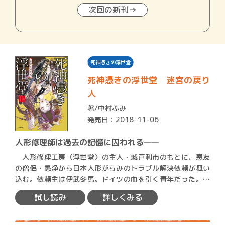
次回の新刊→
死神憑きの浮世堂
死神憑きの浮世堂 迷宮の戻り
人
著/
中村ふみ
発売日：2018-11-06
人形修理師は過去の記憶に囚われる——
人形修理工房〈浮世堂〉の主人・城戸利市のもとに、悪友
の僧侶・愚浄から日本人形がらみのトラブル解決依頼が舞い
込む。依頼主は伊武冬馬。ドイツの血を引く青年だった。利
市は冬馬…
試し読み
詳しくみる