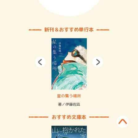
新刊＆おすすめ単行本
 二重拘束の…
星の集う場所
記憶
緒
著／伊藤佐凪
著／
おすすめ文庫本