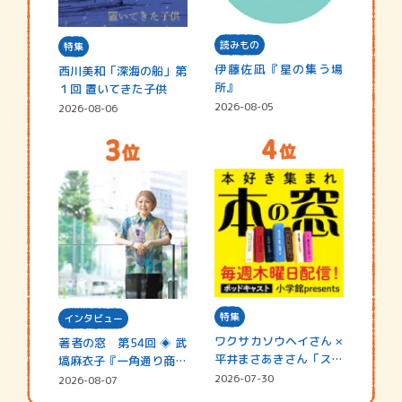
読みもの
特集
伊藤佐凪『星の集う場
西川美和「深海の船」第
所』
１回 置いてきた子供
2026-08-05
2026-08-06
特集
インタビュー
ワクサカソウヘイさん ×
著者の窓 第54回 ◈ 武
平井まさあきさん「スペ
塙麻衣子『一角通り商店
シャ…
街の…
2026-07-30
2026-08-07