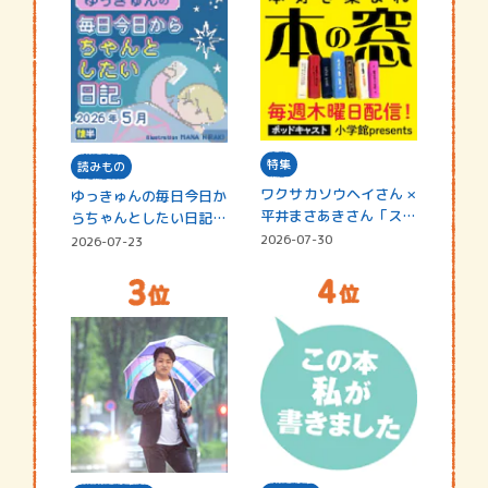
特集
読みもの
ワクサカソウヘイさん ×
ゆっきゅんの毎日今日か
平井まさあきさん「スペ
らちゃんとしたい日記
シャ…
☆202…
2026-07-30
2026-07-23