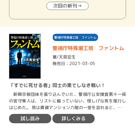
次回の新刊→
警視庁特殊潜工班 ファントム
警視庁特殊潜工班 ファントム
著/
天見宏生
発売日：2021-03-05
「すでに死せる者」同士の果てしなき戦い！
新興宗教団体を張り込んでいた、警視庁公安捜査第十一係
の宮守隼人は、リストに載っていない、怪しげな男を尾行し
はじめた。 男は賃貸マンション六階の一室を訪れると、玄関
先で…
試し読み
詳しくみる