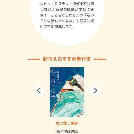
大ヒットミステリ『探偵小石は恋
しない』待望の続編が本誌に登
場！ まさきとしかさんの「私の
ことは話したくない」も前号に続
いて特別掲載します。
新刊＆おすすめ単行本
 二重拘束の…
星の集う場所
記憶
緒
著／伊藤佐凪
著／