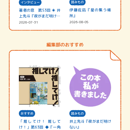
読みもの
インタビュー
伊藤佐凪『星の集う場
著者の窓 第53回 ◈ 井
所』
上先斗『夜がまだ明けな
い』
2026-08-05
2026-07-31
編集部のおすすめ
おすすめ
読みもの
「推してけ！ 推して
井上先斗『夜がまだ明け
け！」第63回 ◆『一角
ない』