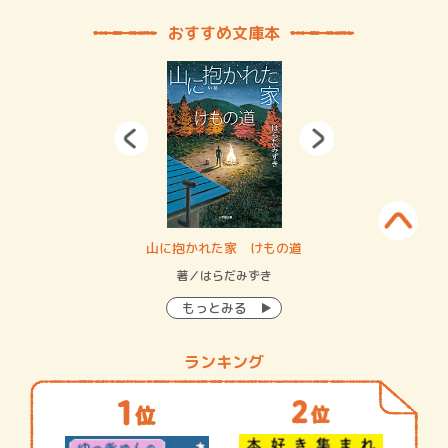
おすすめ文庫本
・システム
山に抱かれた家 けもの道
神
イン…
著／はらだみずき
著
もっとみる
ランキング