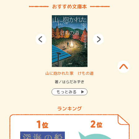
おすすめ文庫本
・システム
山に抱かれた家 けもの道
神
イン…
著／はらだみずき
著
もっとみる
ランキング