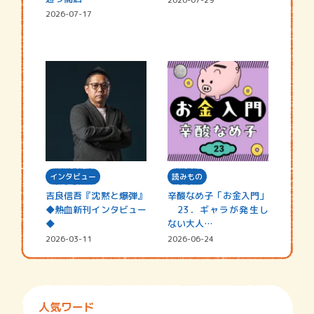
2026-07-17
インタビュー
読みもの
吉良信吾『沈黙と爆弾』
辛酸なめ子「お金入門」
◆熱血新刊インタビュー
23．ギャラが発生し
◆
ない大人…
2026-03-11
2026-06-24
人気ワード