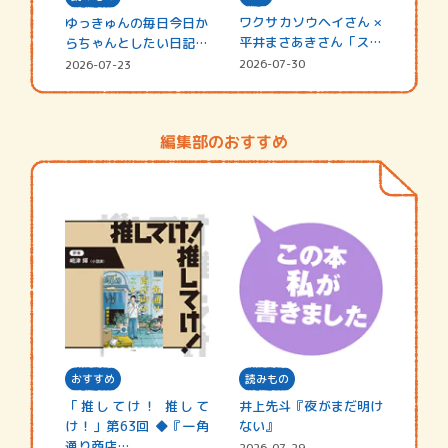
ワクサカソウヘイさん ×
ゆっきゅんの毎日今日か
平井まさあきさん「スペ
らちゃんとしたい日記
シャ…
☆202…
2026-07-30
2026-07-23
編集部のおすすめ
おすすめ
読みもの
「推してけ！ 推して
井上先斗『夜がまだ明け
け！」第63回 ◆『一角
ない』
通り商店…
2026-07-29