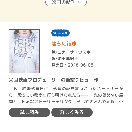
次回の新刊→
落ちた花嫁
落ちた花嫁
著/
ニナ・サドウスキー
訳/池田真紀子
発売日：2018-06-06
米国映画プロデューサーの衝撃デビュー作
もし結婚式当日に、永遠の愛を誓い合ったパートナーか
ら、恐ろしい秘密を打ち明けられたら——？ 先の読めない展
開と、巧みなストーリーテリング、そして大どんでん返し！
…
試し読み
詳しくみる