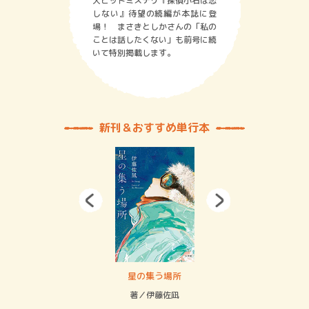
大ヒットミステリ『探偵小石は恋
しない』待望の続編が本誌に登
場！ まさきとしかさんの「私の
ことは話したくない」も前号に続
いて特別掲載します。
新刊＆おすすめ単行本
 二重拘束の…
星の集う場所
記憶
緒
著／伊藤佐凪
著／