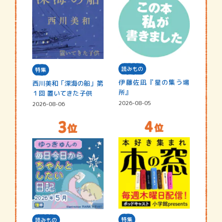
読みもの
特集
伊藤佐凪『星の集う場
西川美和「深海の船」第
所』
１回 置いてきた子供
2026-08-05
2026-08-06
特集
読みもの