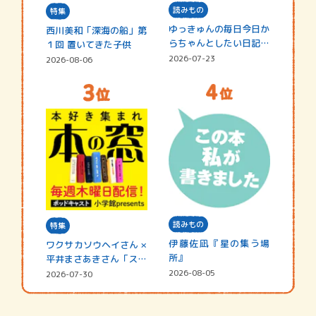
読みもの
特集
ゆっきゅんの毎日今日か
西川美和「深海の船」第
らちゃんとしたい日記
１回 置いてきた子供
☆202…
2026-07-23
2026-08-06
読みもの
特集
伊藤佐凪『星の集う場
ワクサカソウヘイさん ×
所』
平井まさあきさん「スペ
シャ…
2026-08-05
2026-07-30