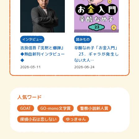
インタビュー
読みもの
吉良信吾『沈黙と爆弾』
辛酸なめ子「お金入門」
◆熱血新刊インタビュー
23．ギャラが発生し
◆
ない大人…
2026-03-11
2026-06-24
人気ワード
GOAT
GO-mono文学賞
警察小説新人賞
探偵小石は恋しない
ゆっきゅん