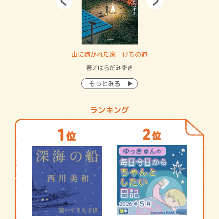
・システム
山に抱かれた家 けもの道
神
イン…
著／はらだみずき
著
もっとみる
ランキング