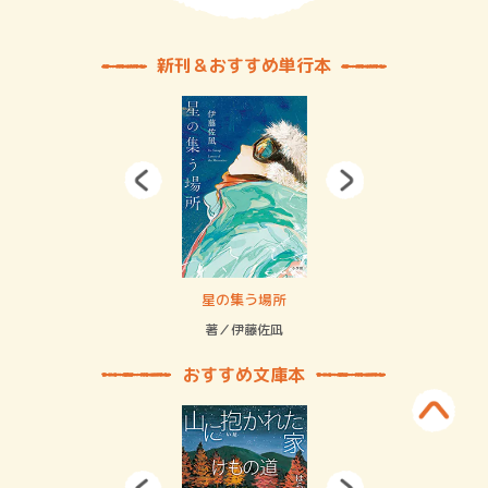
新刊＆おすすめ単行本
 二重拘束の…
星の集う場所
記憶
緒
著／伊藤佐凪
著／
おすすめ文庫本