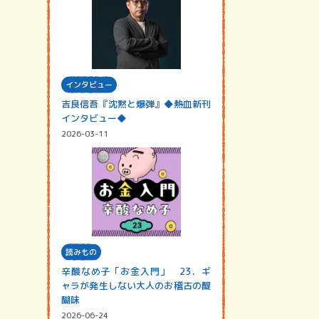
インタビュー
吉良信吾『沈黙と爆弾』◆熱血新刊
インタビュー◆
2026-03-11
読みもの
辛酸なめ子「お金入門」 23．ギ
ャラが発生しない大人のお稽古の醍
醐味
2026-06-24