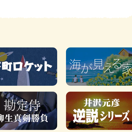
賞金稼ぎスリーサム！ 二重
著／川瀬七緒