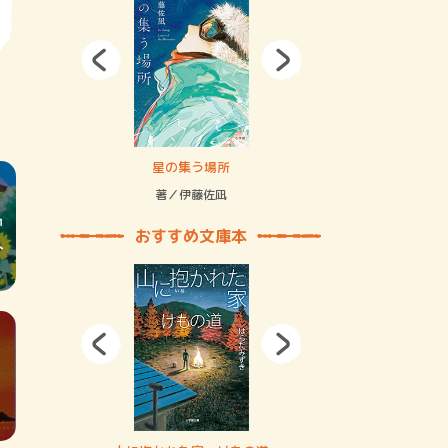
拘束の…
星の集う場所
記憶とツリ
著／伊藤佐凪
著／何 致
おすすめ文庫本