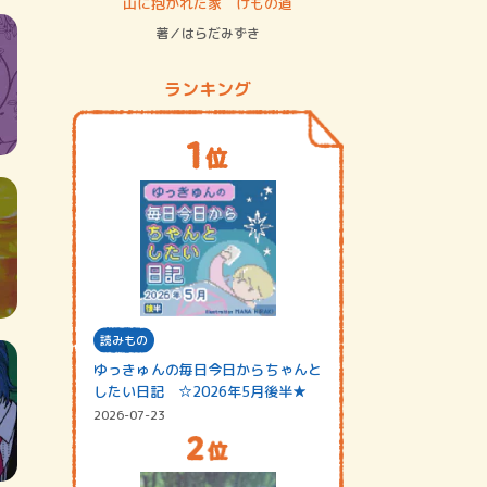
ステム
山に抱かれた家 けもの道
神無島
著／はらだみずき
著／あさ
ランキング
読みもの
ゆっきゅんの毎日今日からちゃんと
したい日記 ☆2026年5月後半★
2026-07-23