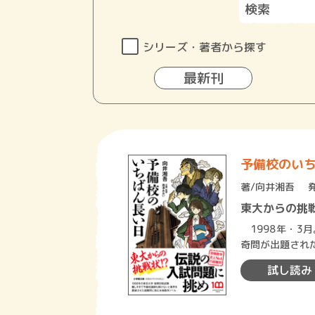
シリーズ・著者から探す
最新刊
予備校のい
著/
向井湘吾
東大からの挑
1998年・3
奇問が出題され
出すべく早速こ
試し読み