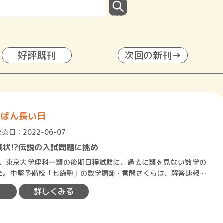
好評既刊
次回の新刊→
ちばん長い日
発売日：2022-06-07
戦状!?伝説の入試問題に挑め
月。東京大学理科一類の後期日程試験に、過去に類を見ない数学の
た。中堅予備校「七徳塾」の数学講師・言問さくらは、解答速報を
の奇問に挑むも、まった…
詳しくみる