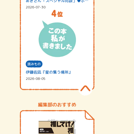
あきさん「スペシャル対談」◆ポッ
ドキャスト…
2026-07-30
読みもの
伊藤佐凪『星の集う場所』
2026-08-05
編集部のおすすめ