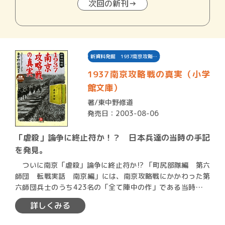
次回の新刊→
新資料発掘 1937南京攻略…
1937南京攻略戦の真実（小学
館文庫）
著/
東中野修道
発売日：2003-08-06
「虐殺」論争に終止符か！？ 日本兵達の当時の手記
を発見。
ついに南京「虐殺」論争に終止符か!? 「町尻部隊編 第六
師団 転戦実話 南京編」には、南京攻略戦にかかわった第
六師団兵士のうち423名の「全て陣中の作」である当時の手
記…
詳しくみる