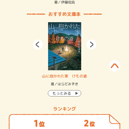
緒
著／伊藤佐凪
著／
おすすめ文庫本
・システム
山に抱かれた家 けもの道
神
イン…
著／はらだみずき
著
もっとみる
ランキング