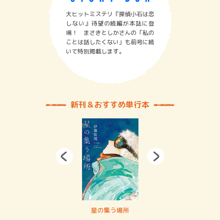
大ヒットミステリ『探偵小石は恋
しない』待望の続編が本誌に登
場！ まさきとしかさんの「私の
ことは話したくない」も前号に続
いて特別掲載します。
新刊＆おすすめ単行本
 二重拘束の…
星の集う場所
記憶