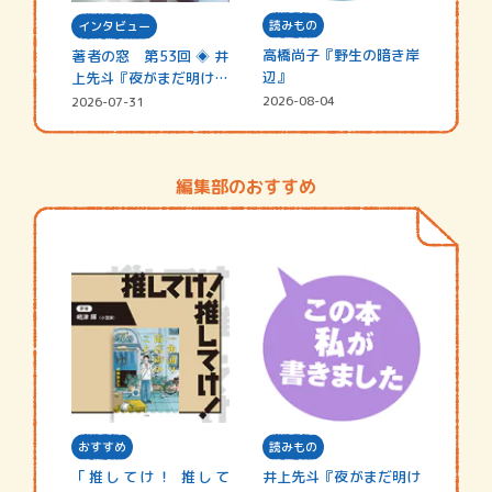
読みもの
インタビュー
高橋尚子『野生の暗き岸
著者の窓 第53回 ◈ 井
辺』
上先斗『夜がまだ明けな
い』
2026-08-04
2026-07-31
編集部のおすすめ
おすすめ
読みもの
「推してけ！ 推して
井上先斗『夜がまだ明け