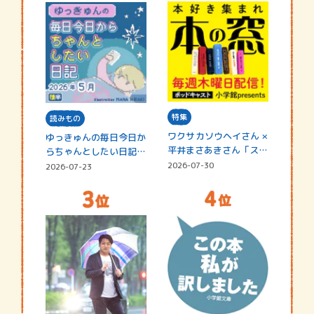
特集
読みもの
ワクサカソウヘイさん ×
ゆっきゅんの毎日今日か
平井まさあきさん「スペ
らちゃんとしたい日記
シャ…
☆202…
2026-07-30
2026-07-23