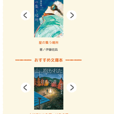
拘束の…
星の集う場所
記憶とツリ
著／伊藤佐凪
著／何 致
おすすめ文庫本