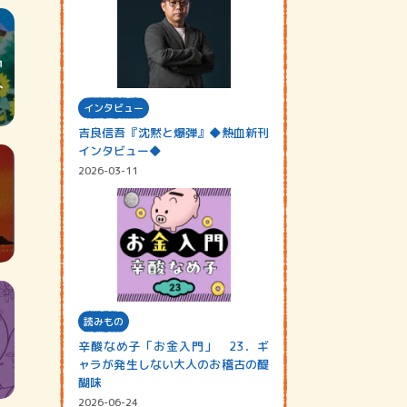
インタビュー
吉良信吾『沈黙と爆弾』◆熱血新刊
インタビュー◆
2026-03-11
読みもの
辛酸なめ子「お金入門」 23．ギ
ャラが発生しない大人のお稽古の醍
醐味
2026-06-24