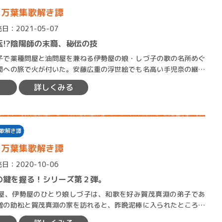
 万葉集歌解き譚
日：2021-05-07
転!?陰陽師の末裔、秘伝の技
で薬種問屋と油問屋を兼ねる伊勢屋の娘・しづ子の歌の名所めぐ
間への旅で火が付いた。安藤広重の浮世絵でも名高い手児奈の継橋
したしづ子の、万葉集への…
賞金稼ぎスリーサム！ 二重
詳しくみる
著／川瀬七緒
歌解き譚
 万葉集歌解き譚
日：2020-10-06
の鍵を握る！シリーズ第２弾。
、伊勢屋のひとり娘しづ子は、和歌を好み賀茂真淵の弟子であ
僧の助松と賀茂真淵の家を訪れると、昨晩泥棒に入られたところだ
武家の子息である加藤千蔭と…