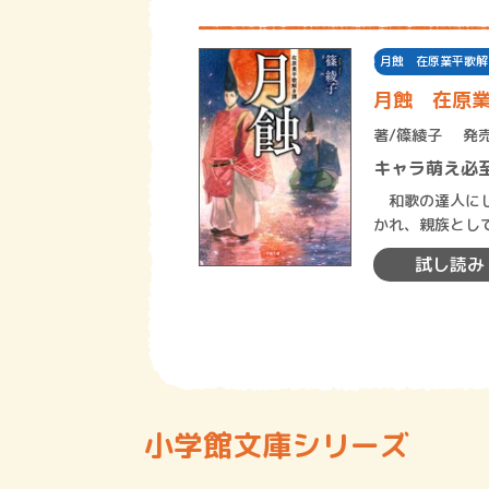
月蝕 在原業平歌解
月蝕 在原
著/
篠綾子
発売
キャラ萌え必
和歌の達人にし
かれ、親族とし
王の異母弟であ
試し読み
小学館文庫シリーズ