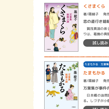
くさまくら
著/
篠綾子
発売
恋の道行き暗
賀茂真淵の弟子
りは、葛飾の真
を目の当たりに
試し読み
たまもかる 万葉集
たまもかる
著/
篠綾子
発売
万葉集が事件
日本橋の油問屋
る。しづ子が小
った。真淵が、