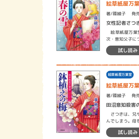
絵草紙屋万
著/
篠綾子
発売
女性記者さつ
絵草紙屋万葉堂
次・意知父子に
の内容だったた
試し読み
絵草紙屋万葉堂
絵草紙屋万
著/
篠綾子
発売
田沼意知殺害
さつきは、兄や
んでしまう。母
れる人を探そう
試し読み