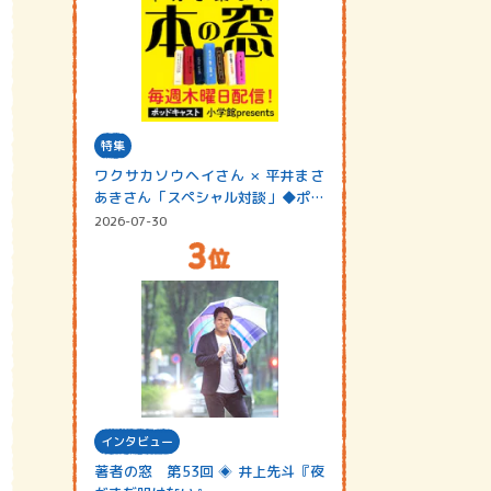
特集
ワクサカソウヘイさん × 平井まさ
あきさん「スペシャル対談」◆ポッ
ドキャスト…
2026-07-30
インタビュー
著者の窓 第53回 ◈ 井上先斗『夜