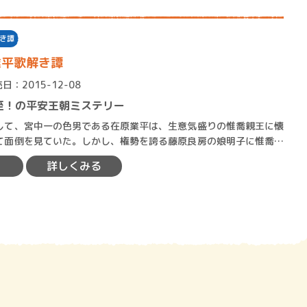
き譚
業平歌解き譚
日：2015-12-08
至！の平安王朝ミステリー
て、宮中一の色男である在原業平は、生意気盛りの惟喬親王に懐
て面倒を見ていた。しかし、権勢を誇る藤原良房の娘明子に惟喬親
る惟仁親王が誕生し、皇位…
詳しくみる