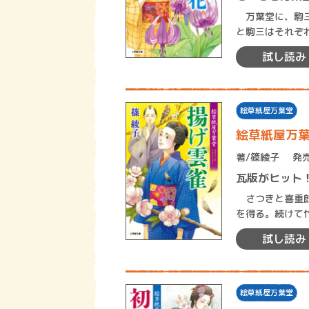
万葉堂に、駒三
と駒三はそれぞ
制の本があって
試し読み
絵草紙屋万葉堂
絵草紙屋万
著/
篠綾子
発売
瓦版がヒット
さつきと喜重郎
を得る。続けて
とで、順調な売
試し読み
絵草紙屋万葉堂