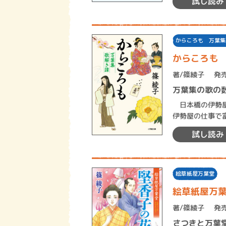
試し読み
からころも 万葉集
からころも
著/
篠綾子
発売
万葉集の歌の
日本橋の伊勢屋
伊勢屋の仕事で
残していた。こ
試し読み
絵草紙屋万葉堂
絵草紙屋万
著/
篠綾子
発売
さつきと万葉