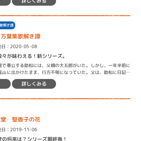
詳しくみる
ロボット・イン・ザ・シ
著／デボラ・イン…
歌解き譚
 万葉集歌解き譚
日：2020-05-08
数々が味わえる！新シリーズ。
で奉公する助松には、父親の大五郎がいた。しかし、一年半前に
富山に出かけたまま、行方不明になっていた。父は、助松に日記を
のことは決して他人に話さ…
詳しくみる
葉堂 堅香子の花
日：2019-11-06
堂の将来は？シリーズ最終巻！