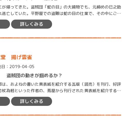
が帰ってきた。盗賊団「蛇の目」の大捕物でも、元締めの巳之助
れ逃亡していた。平野屋での盗難は蛇の目の仕業で、その中にご禁
、それを巡って田沼意次と…
詳しくみる
葉堂 揚げ雲雀
日：2019-04-05
！ 盗賊団の動きが掴めるか？
は、およねの書いた黄表紙を紹介する瓦版（読売）を刊行、好評
竹杖為軽といった作者の、蔦屋から刊行された黄表紙を紹介するこ
れ行きを上げる事が出来た…
詳しくみる