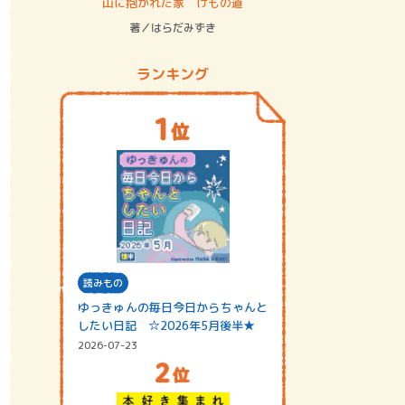
ステム
山に抱かれた家 けもの道
神無島
著／はらだみずき
著／あさ
ランキング
読みもの
ゆっきゅんの毎日今日からちゃんと
したい日記 ☆2026年5月後半★
2026-07-23