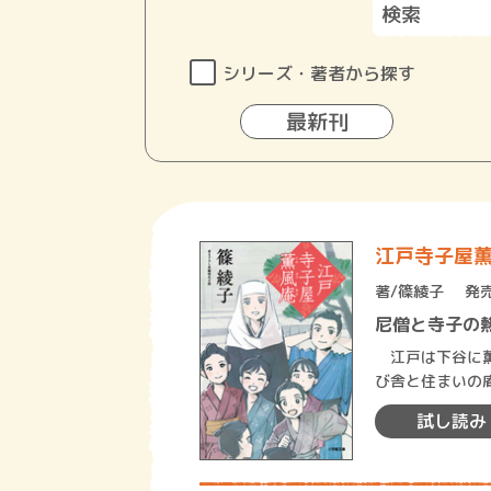
シリーズ・著者から探す
最新刊
江戸寺子屋
著/
篠綾子
発売
尼僧と寺子の熱
江戸は下谷に薫
び舎と住まいの
り締まる岡っ引
試し読み