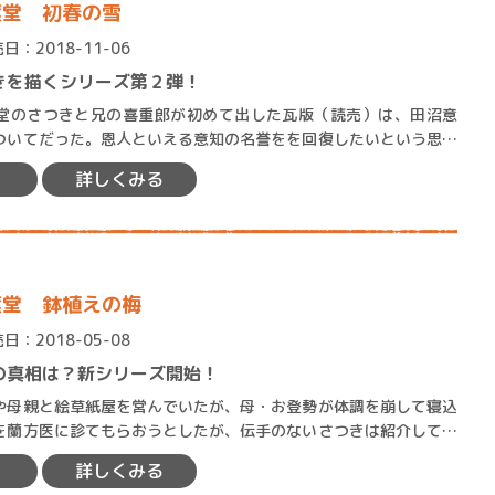
葉堂 初春の雪
日：2018-11-06
きを描くシリーズ第２弾！
のさつきと兄の喜重郎が初めて出した瓦版（読売）は、田沼意
ついてだった。恩人といえる意知の名誉をを回復したいという思い
め、世間の評判は良くなかっ…
詳しくみる
葉堂 鉢植えの梅
日：2018-05-08
の真相は？新シリーズ開始！
母親と絵草紙屋を営んでいたが、母・お登勢が体調を崩して寝込
を蘭方医に診てもらおうとしたが、伝手のないさつきは紹介してく
とした。そこで思い出した…
詳しくみる