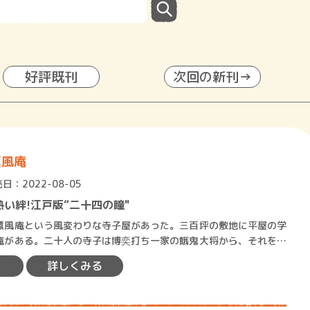
好評既刊
次回の新刊→
薫風庵
日：2022-08-05
い絆!江戸版“二十四の瞳"
風庵という風変わりな寺子屋があった。三百坪の敷地に平屋の学
庵がある。二十人の寺子は博奕打ち一家の餓鬼大将から、それを取
きの倅までいる。薫風庵の…
詳しくみる