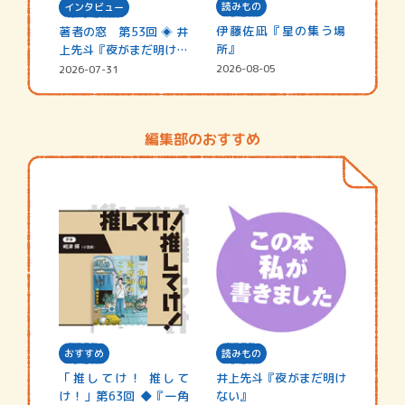
読みもの
インタビュー
伊藤佐凪『星の集う場
著者の窓 第53回 ◈ 井
所』
上先斗『夜がまだ明けな
い』
2026-08-05
2026-07-31
編集部のおすすめ
おすすめ
読みもの
「推してけ！ 推して
井上先斗『夜がまだ明け
け！」第63回 ◆『一角
ない』