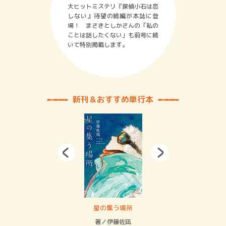
大ヒットミステリ『探偵小石は恋
しない』待望の続編が本誌に登
場！ まさきとしかさんの「私の
ことは話したくない」も前号に続
いて特別掲載します。
新刊＆おすすめ単行本
 二重拘束の…
星の集う場所
記憶
緒
著／伊藤佐凪
著／