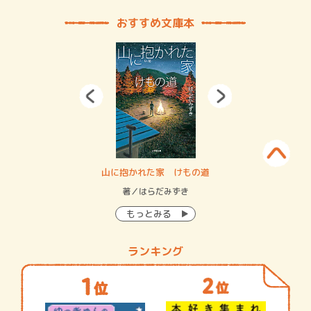
おすすめ文庫本
・システム
山に抱かれた家 けもの道
神
イン…
著／はらだみずき
著
もっとみる
ランキング