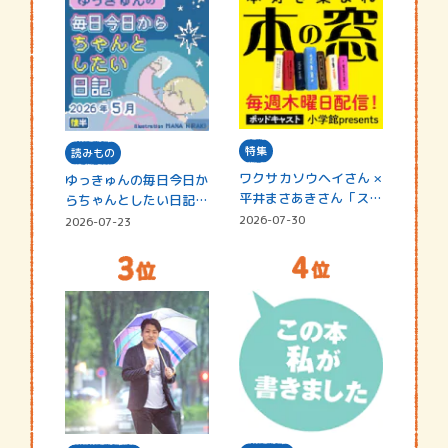
特集
読みもの
ワクサカソウヘイさん ×
ゆっきゅんの毎日今日か
平井まさあきさん「スペ
らちゃんとしたい日記
シャ…
☆202…
2026-07-30
2026-07-23