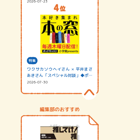
2026-07-23
特集
ワクサカソウヘイさん × 平井まさ
あきさん「スペシャル対談」◆ポッ
ドキャスト…
2026-07-30
編集部のおすすめ