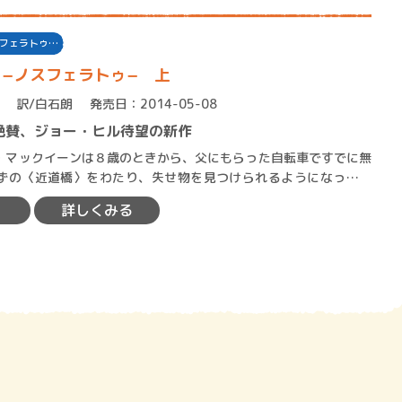
フェラトゥ…
−ノスフェラトゥ− 上
訳/白石朗
発売日：2014-05-08
絶賛、ジョー・ヒル待望の新作
賞金稼ぎスリーサム！ 二重
マックイーンは８歳のときから、父にもらった自転車ですでに無
著／川瀬七緒
ずの〈近道橋〉をわたり、失せ物を見つけられるようになった。
、母と喧嘩をして家を飛び出…
詳しくみる