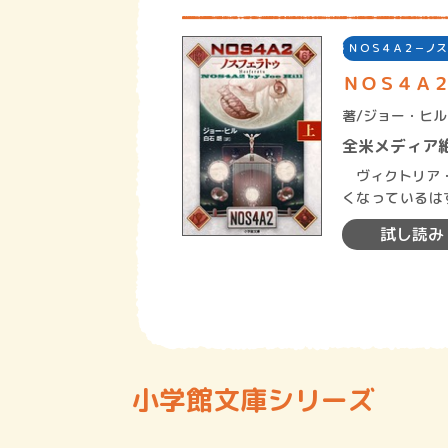
ＮＯＳ４Ａ２－ノス
ＮＯＳ４Ａ２
著/
ジョー・ヒル
全米メディア
ヴィクトリア・
くなっているは
17歳のある日
試し読み
小学館文庫シリーズ