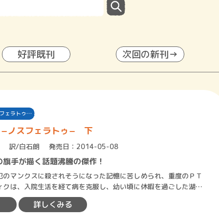
好評既刊
次回の新刊→
フェラトゥ…
−ノスフェラトゥ− 下
訳/白石朗
発売日：2014-05-08
の旗手が描く話題沸騰の傑作！
のマンクスに殺されそうになった記憶に苦しめられ、重度のＰＴ
ィクは、入院生活を経て病を克服し、幼い頃に休暇を過ごした湖の
ンと水入らずの日々を送っ…
詳しくみる