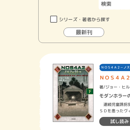
シリーズ・著者から探す
最新刊
ＮＯＳ４Ａ２－ノス
ＮＯＳ４Ａ２
著/
ジョー・ヒル
モダンホラー
連続児童誘拐犯
ＳＤを患ったヴ
家で息子ウェイ
試し読み