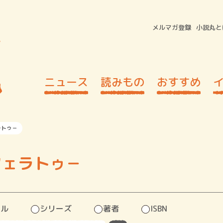
メルマガ登録
小説丸と
ニュース
読みもの
おすすめ
ラトゥ－
フェラトゥ－
トル
シリーズ
著者
ISBN