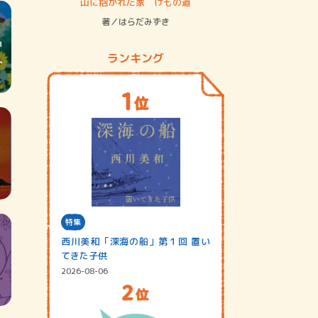
ステム
山に抱かれた家 けもの道
神無島
著／はらだみずき
著／あさ
ランキング
特集
西川美和「深海の船」第１回 置い
てきた子供
2026-08-06