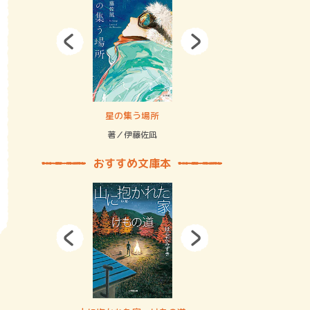
拘束の…
星の集う場所
記憶とツリ
著／伊藤佐凪
著／何 致
おすすめ文庫本