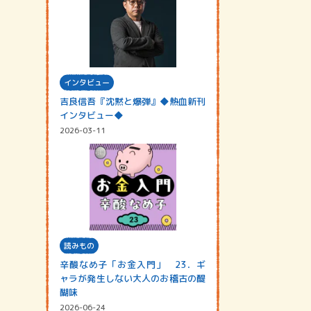
インタビュー
吉良信吾『沈黙と爆弾』◆熱血新刊
インタビュー◆
2026-03-11
読みもの
辛酸なめ子「お金入門」 23．ギ
ャラが発生しない大人のお稽古の醍
醐味
2026-06-24