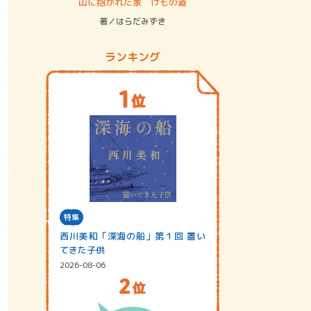
ステム
山に抱かれた家 けもの道
神無島
著／はらだみずき
著／あさ
ランキング
特集
西川美和「深海の船」第１回 置い
てきた子供
2026-08-06