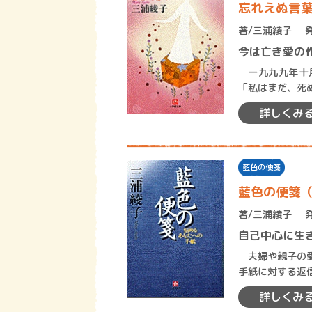
忘れえぬ言
著/
三浦綾子
今は亡き愛の
一九九九年十月
「私はまだ、死
関わりあうため
詳しくみ
藍色の便箋
藍色の便箋
著/
三浦綾子
自己中心に生
夫婦や親子の愛
手紙に対する返
が自己中心に生
詳しくみ