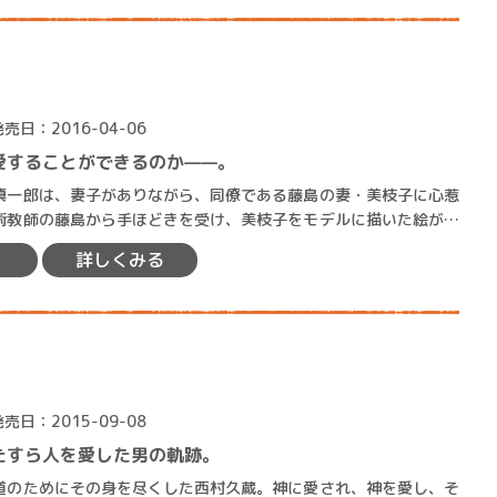
発売日：2016-04-06
愛することができるのか——。
賞金稼ぎスリーサム！ 二重
一郎は、妻子がありながら、同僚である藤島の妻・美枝子に心惹
著／川瀬七緒
術教師の藤島から手ほどきを受け、美枝子をモデルに描いた絵が日
かわらず協会賞を受賞。同…
詳しくみる
発売日：2015-09-08
たすら人を愛した男の軌跡。
のためにその身を尽くした西村久蔵。神に愛され、神を愛し、そ