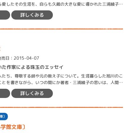
ロボット・イン・ザ・シ
ら愛したその生涯を、自らも久蔵の大きな愛に導かれた三浦綾子が
著／デボラ・イン…
辿った感動の伝記小説。 明治三十一…
詳しくみる
逅
発売日：2015-04-07
いた作家による珠玉のエッセイ
たち、尊敬する師や元の教え子について。生涯暮らした旭川のこ
ことを書きながら、いつの間にか著者・三浦綾子の思いは、人間誰
ろう悩みや至らなさに話が…
詳しくみる
庫〕
小学館文庫〕