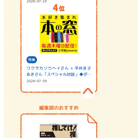
2026-07-23
特集
ワクサカソウヘイさん × 平井まさ
あきさん「スペシャル対談」◆ポッ
ドキャスト…
2026-07-30
編集部のおすすめ