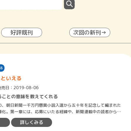
好評既刊
次回の新刊→
る
いといえる
発売日：2019-08-06
ることの意味を教えてくれる
、朝日新聞一千万円懸賞小説入選から五十年を記念して編まれた
庫化。第一章には、応募にいたる経緯や、新聞連載中の読者からの
った講演の模様など、『氷…
詳しくみる