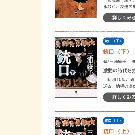
るなか、友達の
となどから清美
詳しくみ
銃口 （下）
銃口 （下）
著/
三浦綾子
激動の時代を
昭和16年、思
送る。絶望の淵
入隊、そして20
詳しくみ
銃口 （上）
銃口 （上）