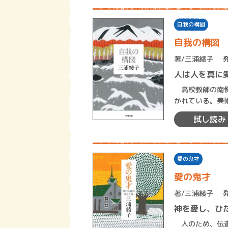
自我の構図
自我の構図
著/
三浦綾子
人は人を真に
高校教師の南慎
かれている。美
展初出品にもか
試し読み
愛の鬼才
愛の鬼才
著/
三浦綾子
神を愛し、ひ
人のため、伝道