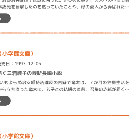
事故死を目撃したのを黙っていたことや、母の愛人から弄ばれたこ
は暗く無口な子となってゆ…
る
（小学館文庫）
発売日：1997-12-05
描く三浦綾子の最新長編小説
いもよらぬ治安維持法違反の容疑で竜太は、７か月の独房生活を
から立ち直った竜太に、芳子との結婚の直前、召集の赤紙が届く。
年８月15日、満州から…
る
（小学館文庫）