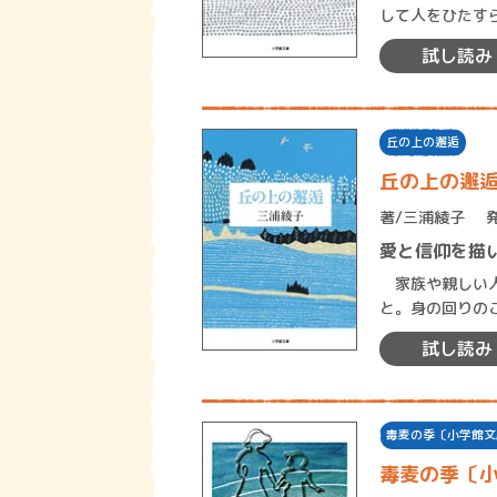
して人をひたす
試し読み
丘の上の邂逅
丘の上の邂
著/
三浦綾子
愛と信仰を描
家族や親しい人
と。身の回りの
持つが持つであ
試し読み
毒麦の季〔小学館文
毒麦の季〔