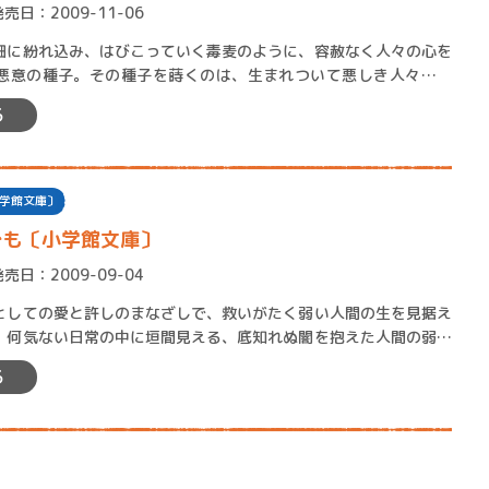
発売日：2009-11-06
に紛れ込み、はびこっていく毒麦のように、容赦なく人々の心を
悪意の種子。その種子を蒔くのは、生まれついて悪しき人々なの
垢と見える我々自身なのか。…
る
学館文庫〕
でも〔小学館文庫〕
発売日：2009-09-04
しての愛と許しのまなざしで、救いがたく弱い人間の生を見据え
。何気ない日常の中に垣間見える、底知れぬ闇を抱えた人間の弱さ
品群は、時を経てもいささ…
る