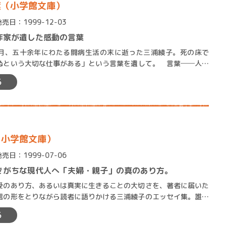
葉（小学館文庫）
発売日：1999-12-03
作家が遺した感動の言葉
、五十余年にわたる闘病生活の末に逝った三浦綾子。死の床で
ぬという大切な仕事がある」という言葉を遺して。 言葉──人と
の重要な手段。そこに、伝え…
る
（小学館文庫）
発売日：1999-07-06
きがちな現代人へ「夫婦・親子」の真のあり方。
のあり方、あるいは真実に生きることの大切さを、著者に届いた
信の形をとりながら読者に語りかける三浦綾子のエッセイ集。誰も
きていきがちな病める現代…
る