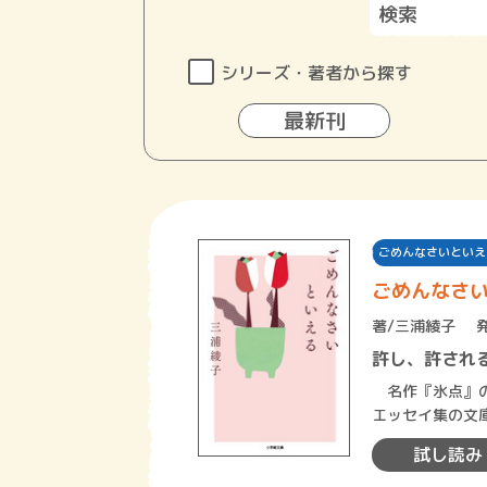
シリーズ・著者から探す
最新刊
ごめんなさいといえ
ごめんなさ
著/
三浦綾子
許し、許され
名作『氷点』の
エッセイ集の文
反響、自身が行
試し読み