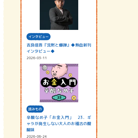
インタビュー
吉良信吾『沈黙と爆弾』◆熱血新刊
インタビュー◆
2026-03-11
読みもの
辛酸なめ子「お金入門」 23．ギ
ャラが発生しない大人のお稽古の醍
醐味
2026-06-24