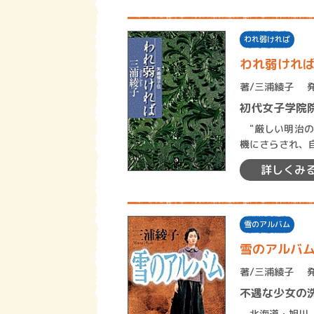
われ弱ければ
われ弱けれ
著/
三浦綾子
初代女子学院
"厳しい明治の
機にさらされ、
身内も冷たく、
詳しくみ
雪のアルバム
雪のアルバ
著/
三浦綾子
不遇な少女の
北海道・旭川。