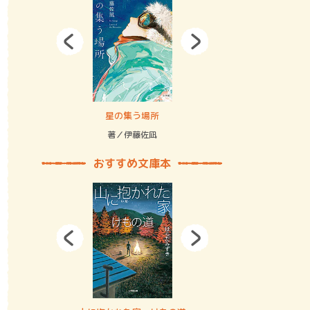
拘束の…
星の集う場所
記憶とツリ
著／伊藤佐凪
著／何 致
おすすめ文庫本