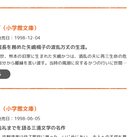
ば（小学館文庫）
発売日：1998-12-04
院長を務めた矢嶋楫子の波乱万丈の生涯。
世、熊本の旧家に生まれた矢嶋かつは、酒乱の夫に再三生命の危
自分から離縁を言い渡す。当時の風潮に反するかつの行いに世間も
三人の子を置いて単身東京…
る
ム（小学館文庫）
発売日：1998-06-05
洗礼までを語る三浦文学の名作
浜野清美は母子家庭に育った。いじめにあい、大人への不信も募