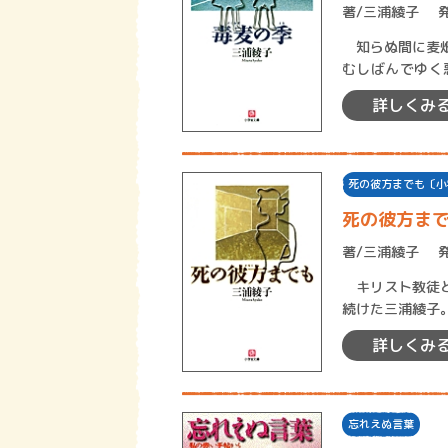
著/
三浦綾子
知らぬ間に麦畑
むしばんでゆく
か、あるいは無
詳しくみ
死の彼方までも〔小
死の彼方ま
著/
三浦綾子
キリスト教徒と
続けた三浦綾子
を描き出した作
詳しくみ
忘れえぬ言葉