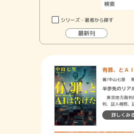
シリーズ・著者から探す
最新刊
有罪、とＡ
著/
中山七里
半歩先のリア
東京地方裁判所
判、証人尋問、
東京高裁総括判
詳しくみ