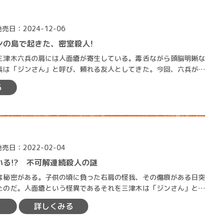
発売日：2024-12-06
ンの島で起きた、密室殺人!
津木六兵の肩には人面瘡が寄生している。毒舌ながら頭脳明晰な
兵は「ジンさん」と呼び、頼れる友人としてきた。今回、六兵が派
崎にある島、通称「人面島…
賞金稼ぎスリーサム！ 二重
る
著／川瀬七緒
発売日：2022-02-04
いる!? 不可解連続殺人の謎
秘密がある。子供の頃に負った右肩の怪我、その傷痕がある日突
たのだ。人面瘡という怪異であるそれを三津木は「ジンさん」と呼
れる友人となっていった。…
詳しくみる