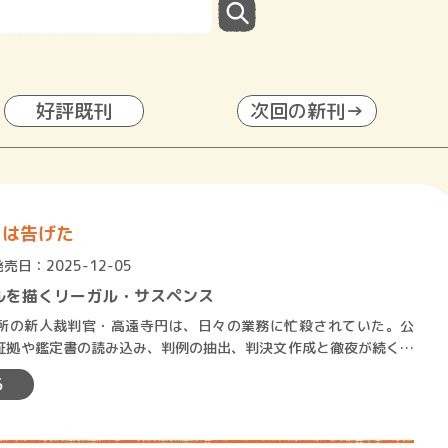
好評既刊
次回の新刊→
Ｉは告げた
発売日：2025-12-05
ルを描くリーガル・サスペンス
の新人裁判官・高遠寺円は、日々の業務に忙殺されていた。公
証拠や鑑定書の読み込み、判例の抽出、判決文作成と徹夜が続く。
事・寺脇に呼び出された円は…
る