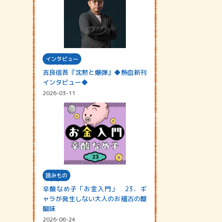
インタビュー
吉良信吾『沈黙と爆弾』◆熱血新刊
インタビュー◆
2026-03-11
読みもの
辛酸なめ子「お金入門」 23．ギ
ャラが発生しない大人のお稽古の醍
醐味
2026-06-24