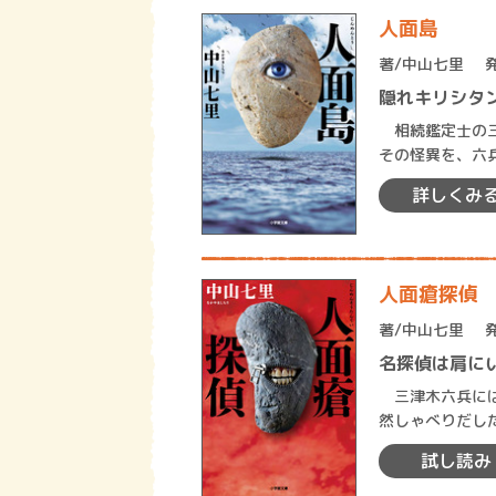
人面島
著/
中山七里
隠れキリシタ
相続鑑定士の三
その怪異を、六
遣されたのは長
詳しくみ
人面瘡探偵
著/
中山七里
名探偵は肩に
三津木六兵には
然しゃべりだし
び、いつしか頼
試し読み