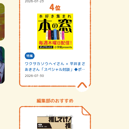
2026-07-23
特集
ワクサカソウヘイさん × 平井まさ
あきさん「スペシャル対談」◆ポッ
ドキャスト…
2026-07-30
編集部のおすすめ