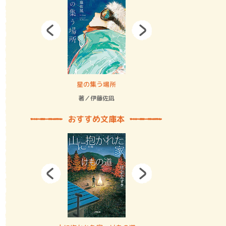
拘束の…
星の集う場所
記憶とツリ
著／伊藤佐凪
著／何 致
おすすめ文庫本