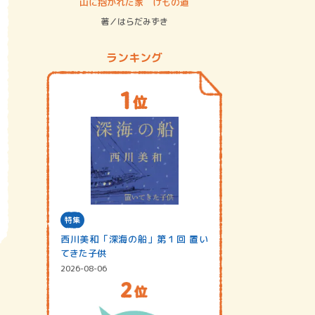
ステム
山に抱かれた家 けもの道
神無島
著／はらだみずき
著／あさ
ランキング
特集
西川美和「深海の船」第１回 置い
てきた子供
2026-08-06