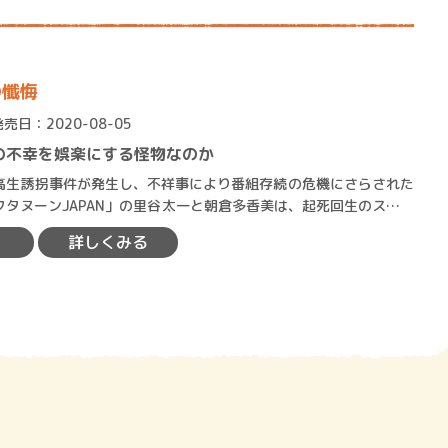
ロボット・イン・ザ・シ
著／デボラ・イン…
の懺悔
発売日：2020-08-05
の不幸を娯楽にする怪物なのか
生誘拐事件が発生し、不祥事により番組存続の危機にさらされた
フタヌーンJAPAN」の里谷太一と朝倉多香美は、起死回生のスクー
プを狙って奔走する。 しかし、多…
詳しくみる