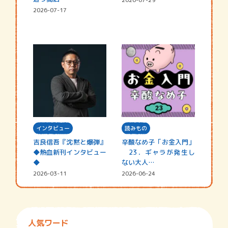
2026-07-17
インタビュー
読みもの
吉良信吾『沈黙と爆弾』
辛酸なめ子「お金入門」
◆熱血新刊インタビュー
23．ギャラが発生し
◆
ない大人…
2026-03-11
2026-06-24
人気ワード