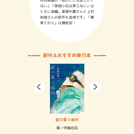
特別掲載の「私のことは話したく
ない」「探偵小石は戻らない」は
ともに後編。葉真中顕さんと上村
裕香さんの新作も登場です。「最
果ての人」は最終回！
新刊＆おすすめ単行本
 二重拘束の…
星の集う場所
記憶
緒
著／伊藤佐凪
著／