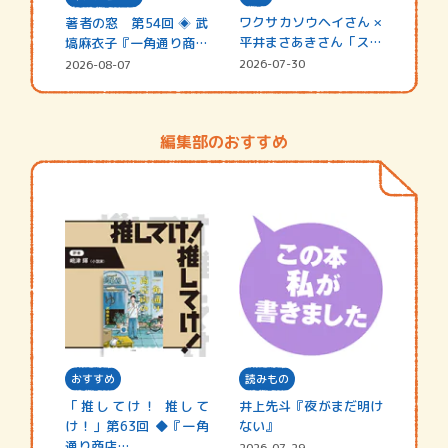
ワクサカソウヘイさん ×
著者の窓 第54回 ◈ 武
平井まさあきさん「スペ
塙麻衣子『一角通り商店
シャ…
街の…
2026-07-30
2026-08-07
編集部のおすすめ
おすすめ
読みもの
「推してけ！ 推して
井上先斗『夜がまだ明け
け！」第63回 ◆『一角
ない』
通り商店…
2026-07-29