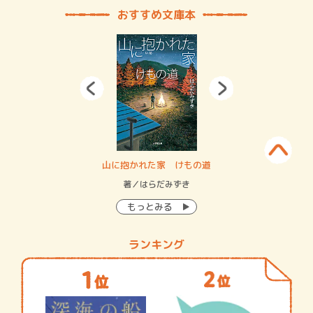
おすすめ文庫本
・システム
山に抱かれた家 けもの道
神
イン…
著／はらだみずき
著
もっとみる
ランキング