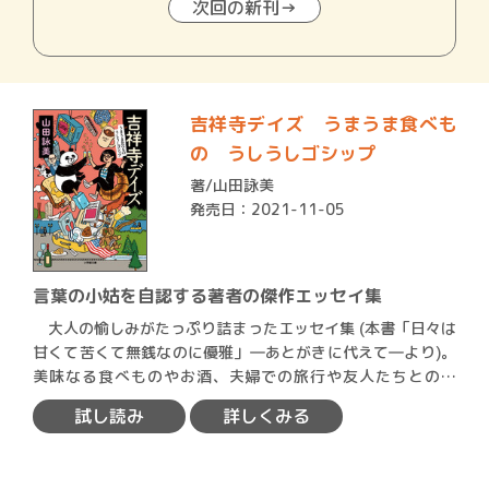
次回の新刊→
吉祥寺デイズ うまうま食べも
の うしうしゴシップ
著/
山田詠美
発売日：2021-11-05
言葉の小姑を自認する著者の傑作エッセイ集
大人の愉しみがたっぷり詰まったエッセイ集 (本書「日々は
甘くて苦くて無銭なのに優雅」―あとがきに代えて―より)。
美味なる食べものやお酒、夫婦での旅行や友人たちとの語
ら…
試し読み
詳しくみる