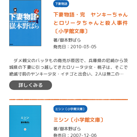
下妻物語
下妻物語・完 ヤンキーちゃん
とロリータちゃんと殺人事件
〔小学館文庫〕
著/
嶽本野ばら
発売日：2010-03-05
ダメ親父のバッタもの商売が原因で、兵庫県の尼崎から茨
城県の下妻に引っ越してきたロリータ少女・桃子は、そこで
絶滅寸前のヤンキー少女・イチゴと出会い、2人は無二の親友
になる…
詳しくみる
ミシン〔小学館文庫〕
ミシン〔小学館文庫〕
著/
嶽本野ばら
発売日：2007-12-06