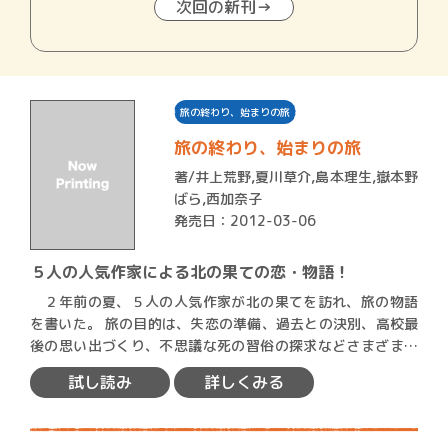
次回の新刊→
旅の終わり、始まりの旅
旅の終わり、始まりの旅
著/
井上荒野
,
夏川草介
,
島本理生
,
嶽本野
ばら
,
西加奈子
発売日：2012-03-06
５人の人気作家による北の果ての恋・物語！
２年前の夏、５人の人気作家が北の果てを訪れ、旅の物語
を書いた。 旅の目的は、失恋の準備、過去との決別、高校最
後の思い出づくり、不思議な死の習俗の探求などさまざま。
…
試し読み
詳しくみる