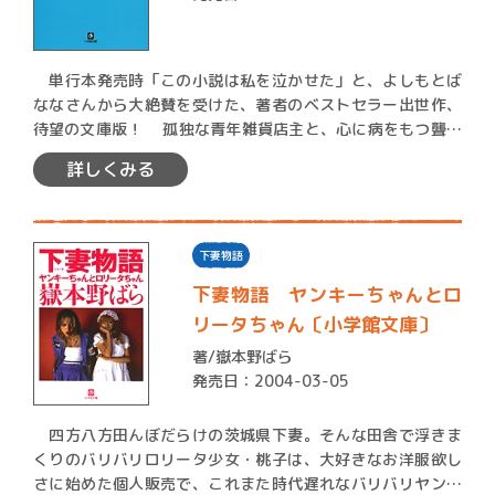
単行本発売時「この小説は私を泣かせた」と、よしもとば
ななさんから大絶賛を受けた、著者のベストセラー出世作、
待望の文庫版！ 孤独な青年雑貨店主と、心に病をもつ聾唖
の少…
詳しくみる
下妻物語
下妻物語 ヤンキーちゃんとロ
リータちゃん〔小学館文庫〕
著/
嶽本野ばら
発売日：2004-03-05
四方八方田んぼだらけの茨城県下妻。そんな田舎で浮きま
くりのバリバリロリータ少女・桃子は、大好きなお洋服欲し
さに始めた個人販売で、これまた時代遅れなバリバリヤンキ