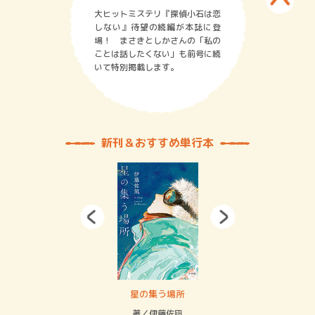
大ヒットミステリ『探偵小石は恋
しない』待望の続編が本誌に登
場！ まさきとしかさんの「私の
ことは話したくない」も前号に続
いて特別掲載します。
新刊＆おすすめ単行本
 二重拘束の…
星の集う場所
記憶
緒
著／伊藤佐凪
著／