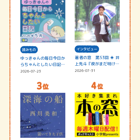
インタビュー
読みもの
著者の窓 第53回 ◈ 井
ゆっきゅんの毎日今日か
上先斗『夜がまだ明けな
らちゃんとしたい日記
い』
☆202…
2026-07-31
2026-07-23