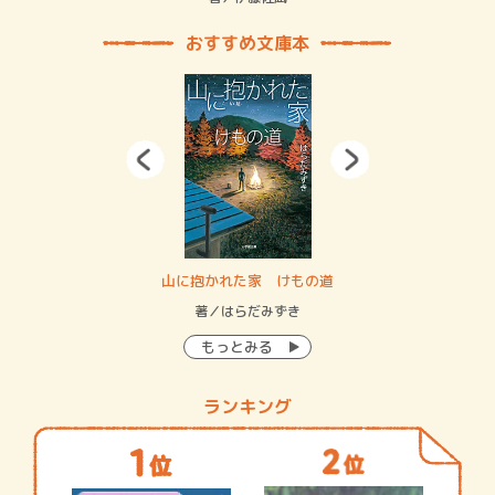
おすすめ文庫本
・システム
山に抱かれた家 けもの道
神
イン…
著／はらだみずき
著
もっとみる
ランキング