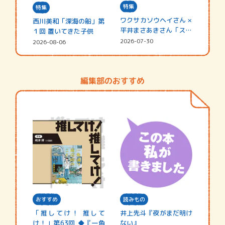
特集
特集
ワクサカソウヘイさん ×
西川美和「深海の船」第
平井まさあきさん「スペ
１回 置いてきた子供
シャ…
2026-07-30
2026-08-06
編集部のおすすめ
おすすめ
読みもの
「推してけ！ 推して
井上先斗『夜がまだ明け
け！」第63回 ◆『一角
ない』