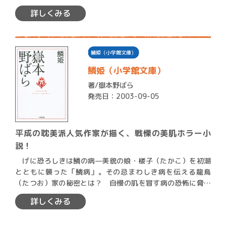
ー少女・…
詳しくみる
鱗姫（小学館文庫）
鱗姫（小学館文庫）
著/
嶽本野ばら
発売日：2003-09-05
平成の耽美派人気作家が描く、戦慄の美肌ホラー小
説！
げに恐ろしきは鱗の病—美貌の娘・楼子（たかこ）を初潮
とともに襲った「鱗病」。その忌まわしき病を伝える龍鳥
（たつお）家の秘密とは？ 自慢の肌を冒す病の恐怖に脅え
る楼子は、…
詳しくみる