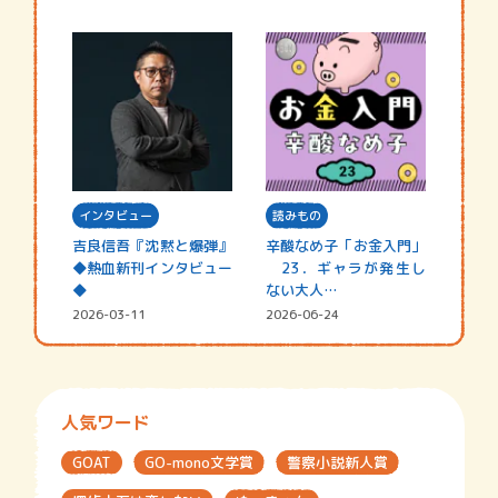
インタビュー
読みもの
吉良信吾『沈黙と爆弾』
辛酸なめ子「お金入門」
◆熱血新刊インタビュー
23．ギャラが発生し
◆
ない大人…
2026-03-11
2026-06-24
人気ワード
GOAT
GO-mono文学賞
警察小説新人賞