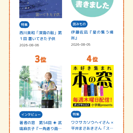
読みもの
特集
伊藤佐凪『星の集う場
西川美和「深海の船」第
所』
１回 置いてきた子供
2026-08-05
2026-08-06
特集
インタビュー
ワクサカソウヘイさん ×
著者の窓 第54回 ◈ 武
平井まさあきさん「スペ
塙麻衣子『一角通り商店