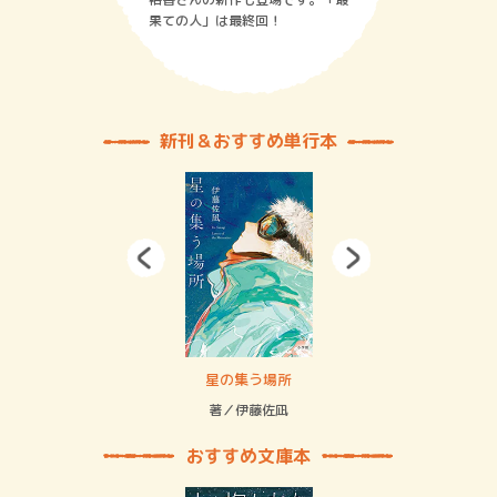
果ての人」は最終回！
新刊＆おすすめ単行本
 二重拘束の…
星の集う場所
記憶
緒
著／伊藤佐凪
著／
おすすめ文庫本