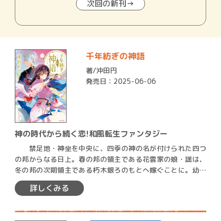
次回の新刊→
千年紡ぎの神語
著/
沖田円
発売日：2025-06-06
神の時代から続く恋!和風転生ファンタジー
禁足地・神坐を中央に、四季の神の名が付けられた四つ
の邦からなる日上。春の邦の領主である花雲家の娘・謡は、
冬の邦の次期領主である朽木銀ろのもとへ嫁ぐことに。幼い
頃からの…
詳しくみる