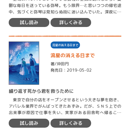
鬱な毎日を送っている弥琴。もう限界…と思いつつの帰宅途
中、気づくと弥琴は見知らぬ街に迷い込んでいた。深夜にも
かかわら…
試し読み
詳しくみる
流星の消える日まで
流星の消える日まで
著/
沖田円
発売日：2019-05-02
繰り返す死から君を救うために
東京で自分の店をオープンさせるという大きな夢を抱き、
アパレル業界でがんばってきたあずみ。だが、ＳＮＳ上での
出来事が原因で仕事を失い、実家がある田舎町へ帰ること
に。 …
試し読み
詳しくみる