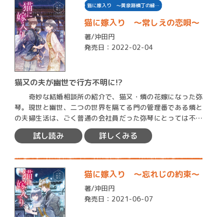
猫に嫁入り ～黄泉路横丁の縁…
猫に嫁入り ～常しえの恋唄～
著/
沖田円
発売日：2022-02-04
猫又の夫が幽世で行方不明に!?
奇妙な結婚相談所の紹介で、猫又・燐の花嫁になった弥
琴。現世と幽世、二つの世界を隔てる門の管理番である燐と
の夫婦生活は、ごく普通の会社員だった弥琴にとっては不思
議の連続…
試し読み
詳しくみる
猫に嫁入り ～忘れじの約束～
著/
沖田円
発売日：2021-06-07