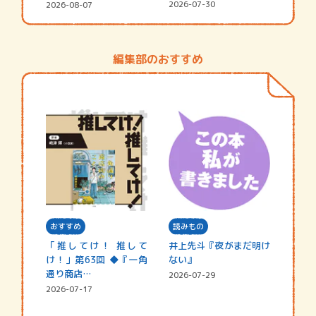
シャ…
街の…
2026-07-30
2026-08-07
編集部のおすすめ
おすすめ
読みもの
「推してけ！ 推して
井上先斗『夜がまだ明け
け！」第63回 ◆『一角
ない』
通り商店…
2026-07-29
2026-07-17