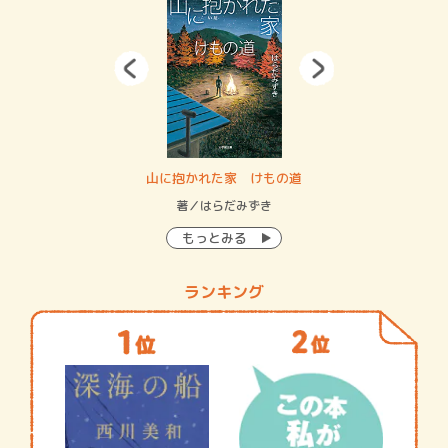
・システム
山に抱かれた家 けもの道
神
イン…
著／はらだみずき
著
もっとみる
ランキング