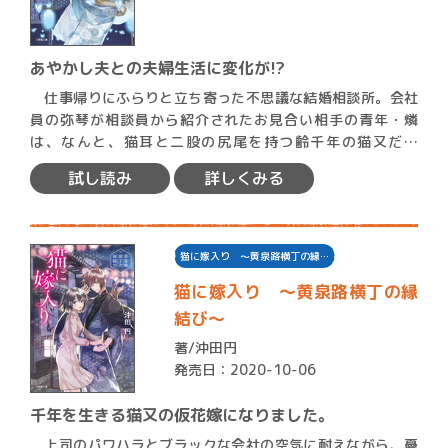
あやかし夫との夫婦生活に変化が!?
仕事帰りにふらりと立ち寄った不思議な結婚相談所。会社
員の弥琴が相談員から紹介されたお見合い相手の青年・燐
は、なんと、猫耳と二股の尻尾を持つ齢千年の猫又だっ
た。 あやかし…
試し読み
詳しくみる
猫に嫁入り ～黄泉路横丁の縁…
猫に嫁入り 〜黄泉路横丁の縁
結び〜
著/
沖田円
発売日：2020-10-06
千年を生きる猫又の仮花嫁になりました。
上司のパワハラとブラックな会社の空気に耐えながら、憂