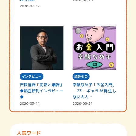
2026-07-17
インタビュー
読みもの
吉良信吾『沈黙と爆弾』
辛酸なめ子「お金入門」
◆熱血新刊インタビュー
23．ギャラが発生し
◆
ない大人…
2026-03-11
2026-06-24
人気ワード