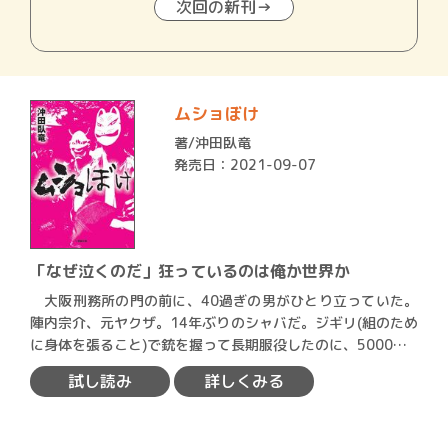
次回の新刊→
ムショぼけ
著/
沖田臥竜
発売日：2021-09-07
「なぜ泣くのだ」狂っているのは俺か世界か
大阪刑務所の門の前に、40過ぎの男がひとり立っていた。
陣内宗介、元ヤクザ。14年ぶりのシャバだ。ジギリ(組のため
に身体を張ること)で銃を握って長期服役したのに、5000…
試し読み
詳しくみる