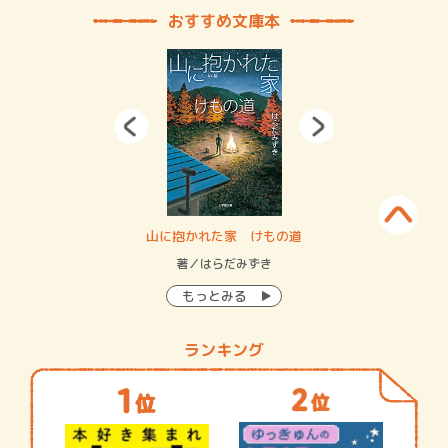
おすすめ文庫本
・システム
山に抱かれた家 けもの道
神
イン…
著／はらだみずき
著
もっとみる
ランキング