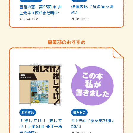
伊藤佐凪『星の集う場
著者の窓 第53回 ◈ 井
所』
上先斗『夜がまだ明けな
い』
2026-08-05
2026-07-31
編集部のおすすめ
おすすめ
読みもの
「推してけ！ 推して
井上先斗『夜がまだ明け
け！」第63回 ◆『一角
ない』
通り商店…
2026-07-29