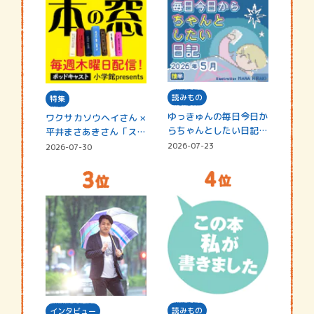
読みもの
特集
ゆっきゅんの毎日今日か
ワクサカソウヘイさん ×
らちゃんとしたい日記
平井まさあきさん「スペ
☆202…
シャ…
2026-07-23
2026-07-30
読みもの
インタビュー