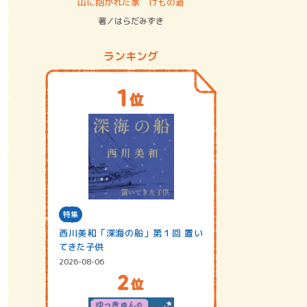
ステム
山に抱かれた家 けもの道
神無島
著／はらだみずき
著／あさ
ランキング
特集
西川美和「深海の船」第１回 置い
てきた子供
2026-08-06