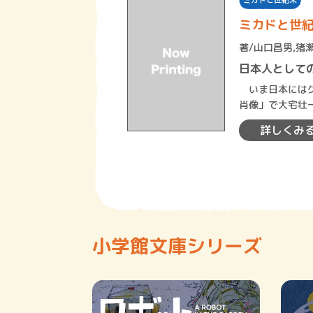
ミカドと世紀末
ミカドと世
著/
山口昌男
,
猪
日本人として
いま日本にはグ
肖像」で大宅壮
受賞した文化人
詳しくみ
小学館文庫シリーズ