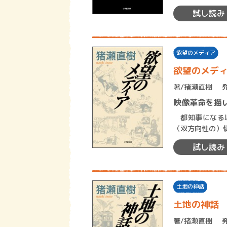
た警察官僚が、
試し読み
欲望のメディア
欲望のメデ
著/
猪瀬直樹
映像革命を描
都知事になる以
（双方向性の）
テレビの本質を
試し読み
土地の神話
土地の神話
著/
猪瀬直樹