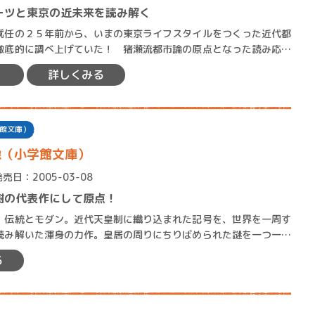
ーツと東京の近未来を読み解く
任の２５年前から、いまの東京ライフスタイルをつくった近代都
徹底的に調べ上げていた！ 猪瀬流都市論の原点となった読み応え
ある傑作。 都心に勤めるサラリー…
詳しくみる
館文庫）
像（小学館文庫）
発売日：2005-03-08
樹の代表作にして原点！
伝統とモダン。近代天皇制に織り込まれた記号を、世界を一周す
読み解いた渾身の力作。皇居の周りにちりばめられた謎を一つ一つ
語はやがて世界へと広がっ…
る