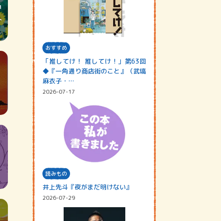
おすすめ
「推してけ！ 推してけ！」第63回
◆『一角通り商店街のこと』（武塙
麻衣子・…
2026-07-17
読みもの
井上先斗『夜がまだ明けない』
2026-07-29