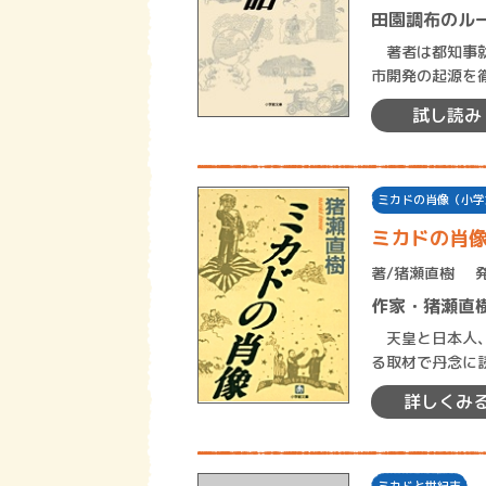
田園調布のル
著者は都知事就
市開発の起源を
の
試し読み
ミカドの肖像（小学
ミカドの肖
著/
猪瀬直樹
作家・猪瀬直
天皇と日本人、
る取材で丹念に
解き明かし、物
詳しくみ