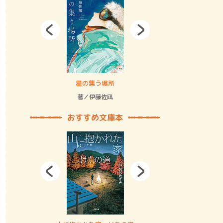
拘束の…
星の集う場所
記憶とツリ
著／伊藤佐凪
著／何 致
おすすめ文庫本