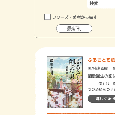
シリーズ・著者から探す
最新刊
ふるさとを
著/
猪瀬直樹
唱歌誕生の影
「僕」は、島崎
での道筋をつま
は、『破戒』に
詳しくみ