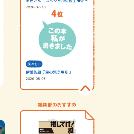
あきさん「スペシャル対談」◆ポッ
ドキャスト…
2026-07-30
読みもの
伊藤佐凪『星の集う場所』
2026-08-05
編集部のおすすめ