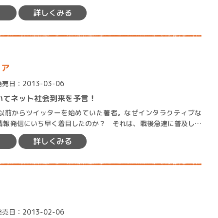
ロボット・イン・ザ・シ
のちに綜合警備保障（アル…
詳しくみる
著／デボラ・イン…
ィア
発売日：2013-03-06
いてネット社会到来を予言！
前からツイッターを始めていた著者。なぜインタラクティブな
情報発信にいち早く着目したのか？ それは、戦後急速に普及した
、本書の執筆過程で研究しつ…
詳しくみる
発売日：2013-02-06