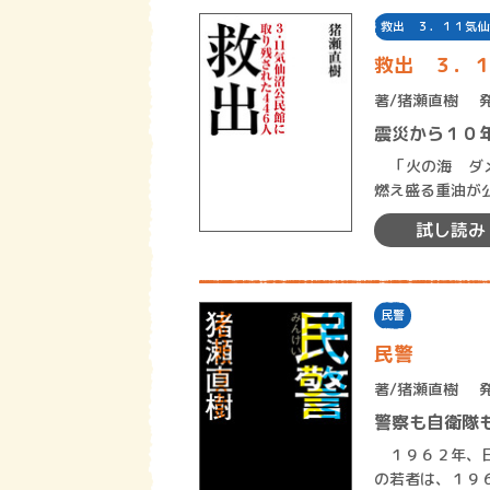
救出 ３．１１気仙
救出 ３．
著/
猪瀬直樹
震災から１０
「火の海 ダメ
燃え盛る重油が
の中のひとりの
試し読み
民警
民警
著/
猪瀬直樹
警察も自衛隊
１９６２年、日
の若者は、１９