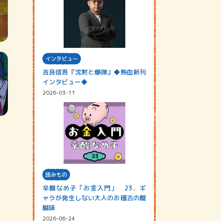
インタビュー
吉良信吾『沈黙と爆弾』◆熱血新刊
インタビュー◆
2026-03-11
読みもの
辛酸なめ子「お金入門」 23．ギ
ャラが発生しない大人のお稽古の醍
醐味
2026-06-24