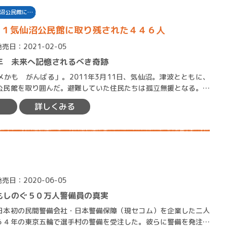
沼公民館に…
１１気仙沼公民館に取り残された４４６人
発売日：2021-02-05
年 未来へ記憶されるべき奇跡
かも がんばる」。2011年3月11日、気仙沼。津波とともに、
賞金稼ぎスリーサム！ 二重
公民館を取り囲んだ。避難していた住民たちは孤立無援となる。そ
女性が、スマホの電池…
著／川瀬七緒
詳しくみる
発売日：2020-06-05
もしのぐ５０万人警備員の真実
本初の民間警備会社・日本警備保障（現セコム）を企業した二人
６４年の東京五輪で選手村の警備を受注した。彼らに警備を発注し