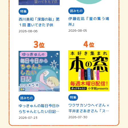
読みもの
特集
伊藤佐凪『星の集う場
西川美和「深海の船」第
所』
１回 置いてきた子供
2026-08-05
2026-08-06
特集
読みもの
ワクサカソウヘイさん ×
ゆっきゅんの毎日今日か
平井まさあきさん「スペ
らちゃんとしたい日記
シャ…
☆202…
2026-07-30
2026-07-23