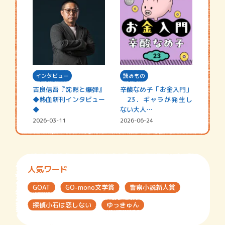
インタビュー
読みもの
吉良信吾『沈黙と爆弾』
辛酸なめ子「お金入門」
◆熱血新刊インタビュー
23．ギャラが発生し
◆
ない大人…
2026-03-11
2026-06-24
人気ワード
GOAT
GO-mono文学賞
警察小説新人賞
探偵小石は恋しない
ゆっきゅん