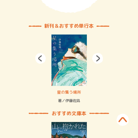
新刊＆おすすめ単行本
 二重拘束の…
星の集う場所
記憶
緒
著／伊藤佐凪
著／
おすすめ文庫本