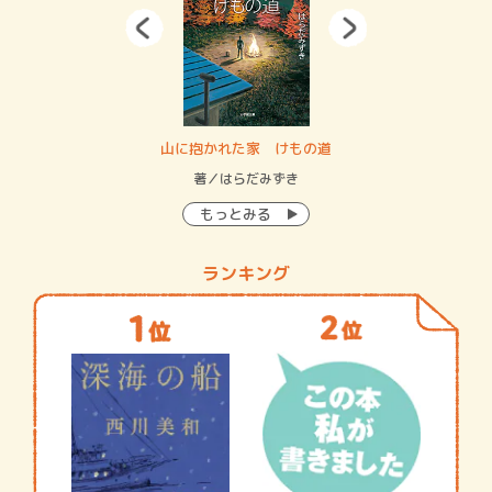
・システム
山に抱かれた家 けもの道
神
イン…
著／はらだみずき
著
もっとみる
ランキング